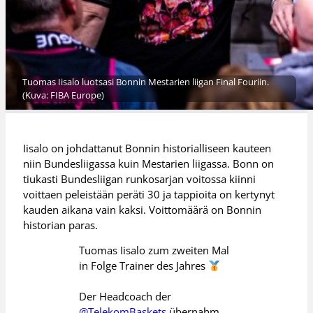
Tuomas Iisalo luotsasi Bonnin Mestarien liigan Final Fouriin.
(Kuva: FIBA Europe)
Iisalo on johdattanut Bonnin historialliseen kauteen
niin Bundesliigassa kuin Mestarien liigassa. Bonn on
tiukasti Bundesliigan runkosarjan voitossa kiinni
voittaen peleistään peräti 30 ja tappioita on kertynyt
kauden aikana vain kaksi. Voittomäärä on Bonnin
historian paras.
Tuomas Iisalo zum zweiten Mal
in Folge Trainer des Jahres
Der Headcoach der
@TelekomBaskets
übernahm