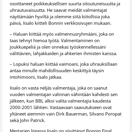
osoittaneet poikkeuksellisen suurta sitoutuneisuutta ja
uhrautuvaisuutta. He saavat meidät valmentajat
näyttämään hyviltä ja olemme siitä kiitollisia joka
päivä, Iisalo kiitteli Bonnin verkkosivujen mukaan.
– Haluan kiittää myös valmennusryhmääni, joka on
taas tehnyt hienoa työtä. Valmentaminen on
joukkuepeliä ja olen onnekas työskennellessäni
välittävien, lahjakkaiden ja ahkerien ihmisten kanssa.
– Lopuksi haluan kiittää vaimoani, joka uhrauksillaan
antaa minulle mahdollisuuden keskittyä täysin
intohimooni, Iisalo jatkaa.
Iisalo on vasta neljäs valmentaja, joka on saanut
vuoden valmentajan valinnan vähintään kahdesti sen
jälkeen, kun BBL alkoi valita valmentajia kaudesta
2000-2001 lähtien. Vastaavaan saavutukseen ovat
yltäneet aiemmin vain Dirk Bauerman, Silvano Poropat
sekä John Patrick.
Mestarien liigassa Iisalo on siivittänyt Bonnin Final