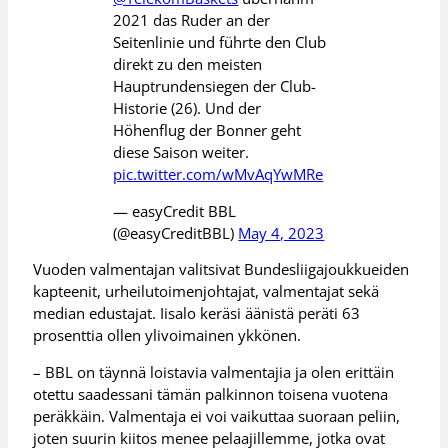
2021 das Ruder an der
Seitenlinie und führte den Club
direkt zu den meisten
Hauptrundensiegen der Club-
Historie (26). Und der
Höhenflug der Bonner geht
diese Saison weiter.
pic.twitter.com/wMvAqYwMRe
— easyCredit BBL
(@easyCreditBBL)
May 4, 2023
Vuoden valmentajan valitsivat Bundesliigajoukkueiden
kapteenit, urheilutoimenjohtajat, valmentajat sekä
median edustajat. Iisalo keräsi äänistä peräti 63
prosenttia ollen ylivoimainen ykkönen.
– BBL on täynnä loistavia valmentajia ja olen erittäin
otettu saadessani tämän palkinnon toisena vuotena
peräkkäin. Valmentaja ei voi vaikuttaa suoraan peliin,
joten suurin kiitos menee pelaajillemme, jotka ovat