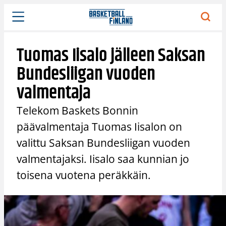
Siirry
sisältöön
Tuomas Iisalo jälleen Saksan
Bundesliigan vuoden
valmentaja
Telekom Baskets Bonnin
päävalmentaja Tuomas Iisalon on
valittu Saksan Bundesliigan vuoden
valmentajaksi. Iisalo saa kunnian jo
toisena vuotena peräkkäin.