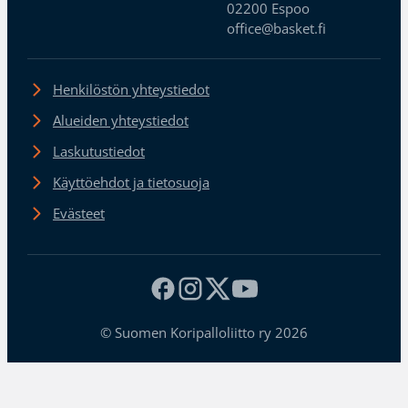
02200 Espoo
office@basket.fi
Henkilöstön yhteystiedot
Alueiden yhteystiedot
Laskutustiedot
Käyttöehdot ja tietosuoja
Evästeet
© Suomen Koripalloliitto ry 2026