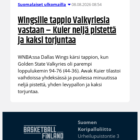
08.08.2026 08:54
Suomalaiset ulkomailla
Wingsille tappio Valkyriesia
vastaan – Kuier neljä pistettä
ja kaksi torjuntaa
WNBA:ssa Dallas Wings kärsi tappion, kun
Golden State Valkyries oli parempi
loppulukemin 94-76 (44-36). Awak Kuier tilastoi
vaihdoissa yhdeksässä ja puolessa minuutissa
neljä pistettä, yhden levypallon ja kaksi
torjuntaa.
Suomen
Koripalloliitto
Urheilupuistontie 3