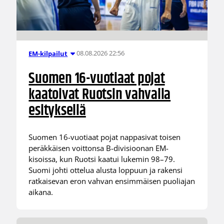
08.08.2026 22:56
EM-kilpailut
Suomen 16-vuotiaat pojat
kaatoivat Ruotsin vahvalla
esityksellä
Suomen 16-vuotiaat pojat nappasivat toisen
peräkkäisen voittonsa B-divisioonan EM-
kisoissa, kun Ruotsi kaatui lukemin 98–79.
Suomi johti ottelua alusta loppuun ja rakensi
ratkaisevan eron vahvan ensimmäisen puoliajan
aikana.