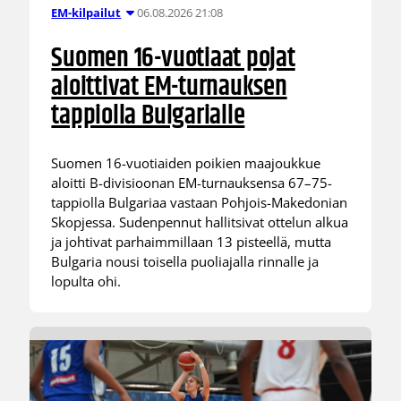
06.08.2026 21:08
EM-kilpailut
Suomen 16-vuotiaat pojat
aloittivat EM-turnauksen
tappiolla Bulgarialle
Suomen 16-vuotiaiden poikien maajoukkue
aloitti B-divisioonan EM-turnauksensa 67–75-
tappiolla Bulgariaa vastaan Pohjois-Makedonian
Skopjessa. Sudenpennut hallitsivat ottelun alkua
ja johtivat parhaimmillaan 13 pisteellä, mutta
Bulgaria nousi toisella puoliajalla rinnalle ja
lopulta ohi.