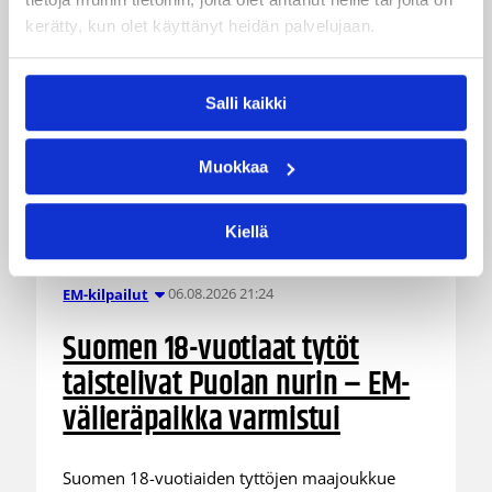
kerätty, kun olet käyttänyt heidän palvelujaan.
Salli kaikki
Muokkaa
Kiellä
06.08.2026 21:24
EM-kilpailut
Suomen 18-vuotiaat tytöt
taistelivat Puolan nurin – EM-
välieräpaikka varmistui
Suomen 18-vuotiaiden tyttöjen maajoukkue