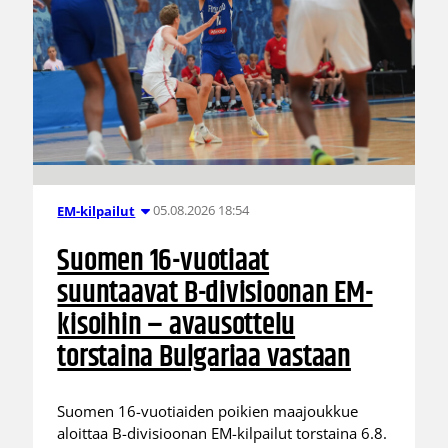
05.08.2026 18:54
EM-kilpailut
Suomen 16-vuotiaat
suuntaavat B-divisioonan EM-
kisoihin – avausottelu
torstaina Bulgariaa vastaan
Suomen 16-vuotiaiden poikien maajoukkue
aloittaa B-divisioonan EM-kilpailut torstaina 6.8.