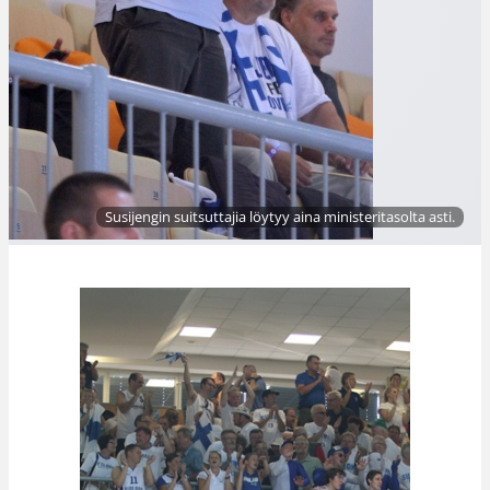
Susijengin suitsuttajia löytyy aina ministeritasolta asti.