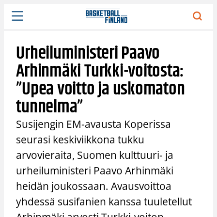
Siirry
sisältöön
Urheiluministeri Paavo
Arhinmäki Turkki-voitosta:
”Upea voitto ja uskomaton
tunnelma”
Susijengin EM-avausta Koperissa
seurasi keskiviikkona tukku
arvovieraita, Suomen kulttuuri- ja
urheiluministeri Paavo Arhinmäki
heidän joukossaan. Avausvoittoa
yhdessä susifanien kanssa tuuletellut
Arhinmäki arvosti Turkki-voiton