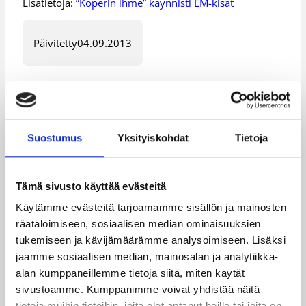
Lisätietoja:
”Koperin ihme” käynnisti EM-kisat
Päivitetty
04.09.2013
Kategoriat
EM-kilpailut
Haastattelu
Suostumus
Yksityiskohdat
Tietoja
Maajoukkue
Tämä sivusto käyttää evästeitä
Käytämme evästeitä tarjoamamme sisällön ja mainosten
räätälöimiseen, sosiaalisen median ominaisuuksien
Katso myös
tukemiseen ja kävijämäärämme analysoimiseen. Lisäksi
jaamme sosiaalisen median, mainosalan ja analytiikka-
alan kumppaneillemme tietoja siitä, miten käytät
sivustoamme. Kumppanimme voivat yhdistää näitä
tietoja muihin tietoihin, joita olet antanut heille tai joita on