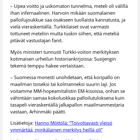
– Upea voitto ja uskomaton tunnelma, meteli oli välillä
ihan infernaalinen. Harvoin mikään suomalainen
palloilujoukkue saa osakseen tuollaista kannatusta, ja
vielä vieraskentällä. Turkkilaiset ovat varmasti
tottuneet meteliin mutta tuskin siihen, että meteliä
pitävät vastustajan fanit.
Myös ministeri tunnusti Turkki-voiton merkityksen
kotimaisen urheilun historiankirjoissa: Susijengin
tekemä temppu hakee vertaistaan.
– Suomessa monesti unohdetaan, että koripallo on
maailman toiseksi tai kolmanneksi suurin laji. Jos
voitamme MM-hopeamitalistin EM-kisoissa, onhan se
vähintään samaa kokoluokkaa palloilutuloksena kuin
tasapeli vieraskentällä jalkapallon maailmanmestaria
vastaan, Arhinmäki päätti.
Lisätietoja:
Hanno Möttölä: ”Toivottavasti yleisö
ymmärtää, minkälainen merkitys heillä oli”