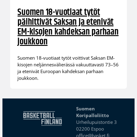
Suomen 18-vuotiaat tytöt
päihittivät Saksan ja etenivät
EM-kisojen kahdeksan parhaan
joukkoon
Suomen 18-vuotiaat tytöt voittivat Saksan EM-
kisojen neljännesvälierässä vakuuttavasti 73–56
ja etenivät Euroopan kahdeksan parhaan
joukkoon.
Suomen
Koripalloliitto
Urheilupuistontie 3
02200 Espoo
office@basket.fi