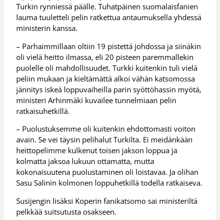
Turkin rynniessä päälle. Tuhatpäinen suomalaisfanien
lauma tuuletteli pelin ratkettua antaumuksella yhdessä
ministerin kanssa.
– Parhaimmillaan oltiin 19 pistettä johdossa ja siinäkin
oli vielä heitto ilmassa, eli 20 pisteen paremmallekin
puolelle oli mahdollisuudet. Turkki kuitenkin tuli vielä
peliin mukaan ja kieltämättä alkoi vähän katsomossa
jännitys iskeä loppuvaiheilla parin syöttöhassin myötä,
ministeri Arhinmäki kuvailee tunnelmiaan pelin
ratkaisuhetkillä.
– Puolustuksemme oli kuitenkin ehdottomasti voiton
avain. Se vei täysin pelihalut Turkilta. Ei meidänkään
heittopelimme kulkenut toisen jakson loppua ja
kolmatta jaksoa lukuun ottamatta, mutta
kokonaisuutena puolustaminen oli loistavaa. Ja olihan
Sasu Salinin kolmonen loppuhetkillä todella ratkaiseva.
Susijengin lisäksi Koperin fanikatsomo sai ministeriltä
pelkkää suitsutusta osakseen.