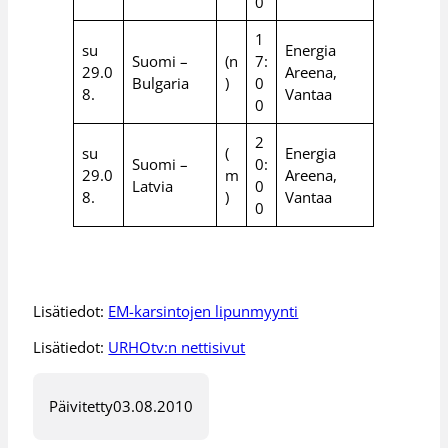
0
1
su
Energia
Suomi –
(n
7:
29.0
Areena,
Bulgaria
)
0
8.
Vantaa
0
2
su
(
Energia
Suomi –
0:
29.0
m
Areena,
Latvia
0
8.
)
Vantaa
0
Lisätiedot:
EM-karsintojen lipunmyynti
Lisätiedot:
URHOtv:n nettisivut
Päivitetty
03.08.2010