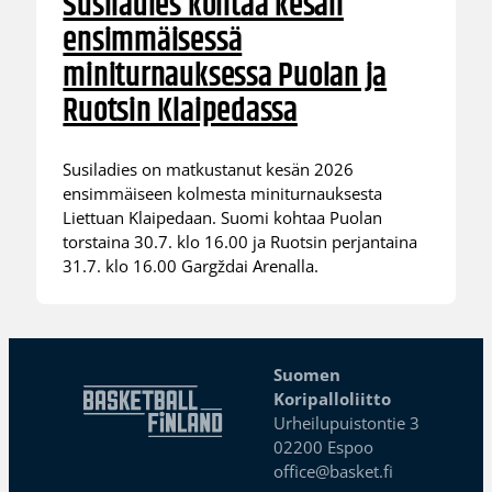
Susiladies kohtaa kesän
ensimmäisessä
miniturnauksessa Puolan ja
Ruotsin Klaipedassa
Susiladies on matkustanut kesän 2026
ensimmäiseen kolmesta miniturnauksesta
Liettuan Klaipedaan. Suomi kohtaa Puolan
torstaina 30.7. klo 16.00 ja Ruotsin perjantaina
31.7. klo 16.00 Gargždai Arenalla.
Suomen
Koripalloliitto
Urheilupuistontie 3
02200 Espoo
office@basket.fi