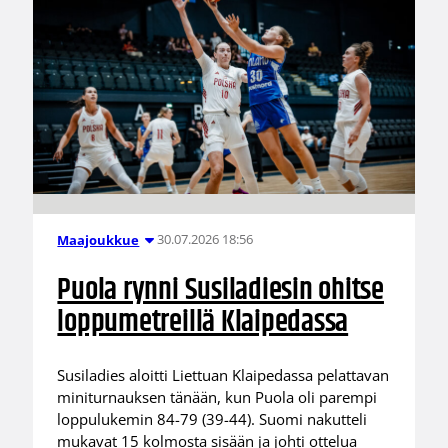
30.07.2026 18:56
Maajoukkue
Puola rynni Susiladiesin ohitse
loppumetreillä Klaipedassa
Susiladies aloitti Liettuan Klaipedassa pelattavan
miniturnauksen tänään, kun Puola oli parempi
loppulukemin 84-79 (39-44). Suomi nakutteli
mukavat 15 kolmosta sisään ja johti ottelua