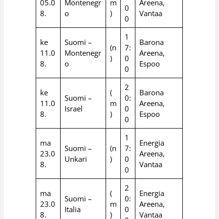
05.0
Montenegr
m
Areena,
0
8.
o
)
Vantaa
0
1
ke
Suomi –
Barona
(n
7:
11.0
Montenegr
Areena,
)
0
8.
o
Espoo
0
2
ke
(
Barona
Suomi –
0:
11.0
m
Areena,
Israel
0
8.
)
Espoo
0
1
ma
Energia
Suomi –
(n
7:
23.0
Areena,
Unkari
)
0
8.
Vantaa
0
2
ma
(
Energia
Suomi –
0:
23.0
m
Areena,
Italia
0
8.
)
Vantaa