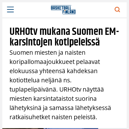
Siirry
sisältöön
URHOtv mukana Suomen EM-
karsintojen kotipeleissä
Suomen miesten ja naisten
koripallomaajoukkueet pelaavat
elokuussa yhteensä kahdeksan
kotiottelua neljänä ns.
tuplapelipäivänä. URHOtv näyttää
miesten karsintataistot suorina
lähetyksinä ja samassa lähetyksessä
ratkaisuhetket naisten peleistä.