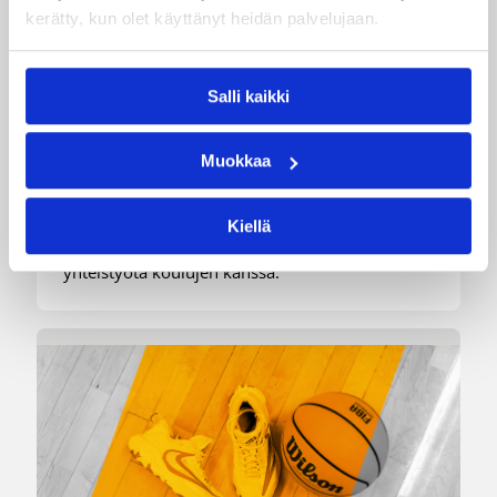
kerätty, kun olet käyttänyt heidän palvelujaan.
04.08.2026 12:00
Koripalloliitto
Salli kaikki
Miljoona koria! -haaste alkaa
17.8.
Muokkaa
Haaste tarjoaa seuroille valmiin konseptin
Kiellä
innostaa mukaan uusia pelaajia ja syventää
yhteistyötä koulujen kanssa.