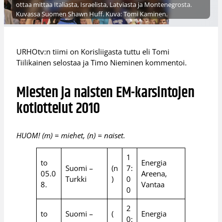
ottaa mittaa Italiasta, Israelista, Latviasta ja Montenegrosta.
Kuvassa Suomen Shawn Huff. Kuva: Tomi Kaminen.
URHOtv:n tiimi on Korisliigasta tuttu eli Tomi
Tiilikainen selostaa ja Timo Nieminen kommentoi.
Miesten ja naisten EM-karsintojen
kotiottelut 2010
HUOM! (m) = miehet, (n) = naiset.
1
to
Energia
Suomi –
(n
7:
05.0
Areena,
Turkki
)
0
8.
Vantaa
0
2
to
Suomi –
(
Energia
0: