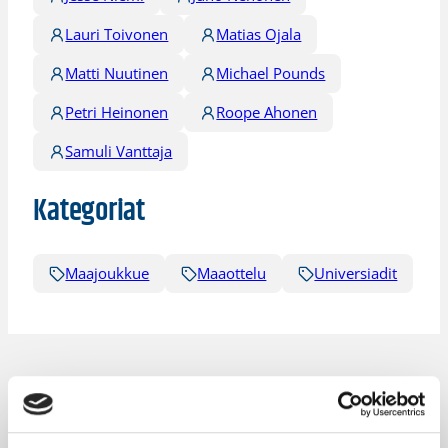
Lauri Toivonen
Matias Ojala
Matti Nuutinen
Michael Pounds
Petri Heinonen
Roope Ahonen
Samuli Vanttaja
Kategoriat
Maajoukkue
Maaottelu
Universiadit
Katso myös