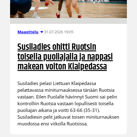
31.07.2026 19:05
Maaottelu
Susiladies ohitti Ruotsin
toisella puoliajalla ja nappasi
makean voiton Klaipedassa
Susiladies pelasi Liettuan Klaipedassa
pelattavassa miniturnauksessa tänään Ruotsia
vastaan. Eilen Puolalle hävinnyt Suomi sai pelin
kontrolliin Ruotsia vastaan lopullisesti toisella
puoliajan aikana ja voitti 63-66 (35-31).
Susiladiesin pelit jatkuvat toisen miniturnauksen
muodossa ensi viikolla Ruotsissa.