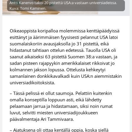
Antti Kanervo takoi 20 pistettä USA:a vastaan universiadeissa.
Kuva: Tomi Kaminen.
Oikeaoppista koripalloa molemmissa kenttäpäädyissä
esittänyt ja äärimmäisen fyysisesti pelannut USA latoi
suomalaiskoriin avausjaksolla jo 31 pistettä, eikä
hidastanut tahtiaan ottelun edetessä. Tauolla USA oli
saanut aikaiseksi 63 pistettä Suomen 38:a vastaan, ja
sadan pisteen rajapyykin amerikkalaiset rikkoivat jo
kolmannen jakson lopussa. Ottelusta kehkeytyi
samanlainen donkkikavalkadi kuin USA:n aiemmistakin
universiadikoitoksista.
– Tässä pelissä ei ollut saumoja. Pelattiin kuitenkin
omalla konseptilla loppuun asti, eikä lähdetty
pelaamaan jarrua ja hidastamaan, siksi noin rumat
luvut, selvitti miesten universiadijoukkueen
päävalmentaja Ari Tammivaara.
– Ajatuksena oli ottaa kentällä oppia, koska siellä