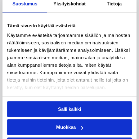
Suostumus
Yksityiskohdat
Tietoja
Tämä sivusto käyttää evästeitä
Käytämme evästeitä tarjoamamme sisällön ja mainosten
räätälöimiseen, sosiaalisen median ominaisuuksien
tukemiseen ja kävijämäärämme analysoimiseen. Lisäksi
jaamme sosiaalisen median, mainosalan ja analytiikka-
alan kumppaneillemme tietoja siitä, miten käytät
sivustoamme. Kumppanimme voivat yhdistää näitä
tietoja muihin tietoihin, joita olet antanut heille tai joita on
kerätty, kun olet käyttänyt heidän palvelujaan.
06.08.2026 21:44
Maaottelu
Susiladiesin puolustus rautaa
Salli kaikki
Tukholmassa –
harvinaislaatuinen voitto
Muokkaa