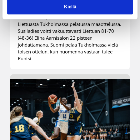
Liettuasta
Kiellä
Susiladies nappasi harvinaislaatuisen voiton
Liettuasta Tukholmassa pelatussa maaottelussa.
Susiladies voitti vakuuttavasti Liettuan 81-70
(48-36) Elina Aarnisalon 22 pisteen
johdattamana. Suomi pelaa Tukholmassa vielä
toisen ottelun, kun huomenna vastaan tulee
Ruotsi.