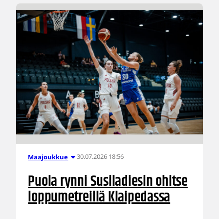
30.07.2026 18:56
Maajoukkue
Puola rynni Susiladiesin ohitse
loppumetreillä Klaipedassa