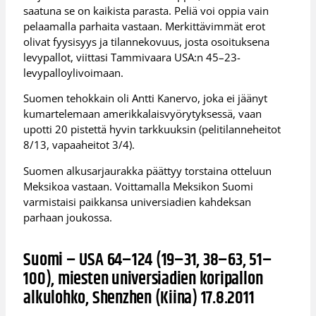
saatuna se on kaikista parasta. Peliä voi oppia vain
pelaamalla parhaita vastaan. Merkittävimmät erot
olivat fyysisyys ja tilannekovuus, josta osoituksena
levypallot, viittasi Tammivaara USA:n 45–23-
levypalloylivoimaan.
Suomen tehokkain oli Antti Kanervo, joka ei jäänyt
kumartelemaan amerikkalaisvyörytyksessä, vaan
upotti 20 pistettä hyvin tarkkuuksin (pelitilanneheitot
8/13, vapaaheitot 3/4).
Suomen alkusarjaurakka päättyy torstaina otteluun
Meksikoa vastaan. Voittamalla Meksikon Suomi
varmistaisi paikkansa universiadien kahdeksan
parhaan joukossa.
Suomi – USA 64–124 (19–31, 38–63, 51–
100), miesten universiadien koripallon
alkulohko, Shenzhen (Kiina) 17.8.2011