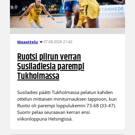
07.08.2026 21:42
Maaottelu
Ruotsi piirun verran
Susiladiesia parempi
Tukholmassa
Susiladies päätti Tukholmassa pelatun kahden
ottelun mittaisen miniturnauksen tappioon, kun
Ruotsi oli parempi loppulukemin 73-68 (33-47).
Suomi pelaa seuraavan kerran ensi
viikonloppuna Helsingissä.