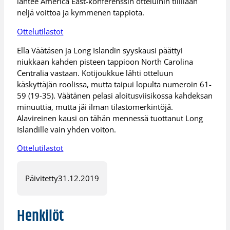
lähtee America East-konferenssin otteluihin tilillään
neljä voittoa ja kymmenen tappiota.
Ottelutilastot
Ella Väätäsen ja Long Islandin syyskausi päättyi
niukkaan kahden pisteen tappioon North Carolina
Centralia vastaan. Kotijoukkue lähti otteluun
käskyttäjän roolissa, mutta taipui lopulta numeroin 61-
59 (19-35). Väätänen pelasi aloitusviisikossa kahdeksan
minuuttia, mutta jäi ilman tilastomerkintöjä.
Alavireinen kausi on tähän mennessä tuottanut Long
Islandille vain yhden voiton.
Ottelutilastot
Päivitetty
31.12.2019
Henkilöt