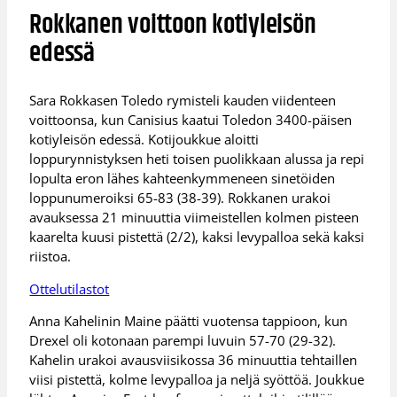
Rokkanen voittoon kotiyleisön
edessä
Sara Rokkasen Toledo rymisteli kauden viidenteen
voittoonsa, kun Canisius kaatui Toledon 3400-päisen
kotiyleisön edessä. Kotijoukkue aloitti
loppurynnistyksen heti toisen puolikkaan alussa ja repi
lopulta eron lähes kahteenkymmeneen sinetöiden
loppunumeroiksi 65-83 (38-39). Rokkanen urakoi
avauksessa 21 minuuttia viimeistellen kolmen pisteen
kaarelta kuusi pistettä (2/2), kaksi levypalloa sekä kaksi
riistoa.
Ottelutilastot
Anna Kahelinin Maine päätti vuotensa tappioon, kun
Drexel oli kotonaan parempi luvuin 57-70 (29-32).
Kahelin urakoi avausviisikossa 36 minuuttia tehtaillen
viisi pistettä, kolme levypalloa ja neljä syöttöä. Joukkue