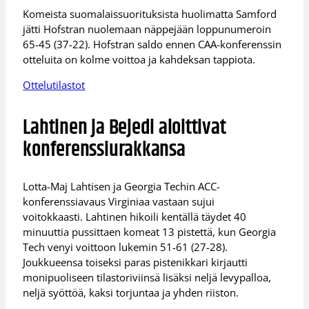
Komeista suomalaissuorituksista huolimatta Samford
jätti Hofstran nuolemaan näppejään loppunumeroin
65-45 (37-22). Hofstran saldo ennen CAA-konferenssin
otteluita on kolme voittoa ja kahdeksan tappiota.
Ottelutilastot
Lahtinen ja Bejedi aloittivat
konferenssiurakkansa
Lotta-Maj Lahtisen ja Georgia Techin ACC-
konferenssiavaus Virginiaa vastaan sujui
voitokkaasti. Lahtinen hikoili kentällä täydet 40
minuuttia pussittaen komeat 13 pistettä, kun Georgia
Tech venyi voittoon lukemin 51-61 (27-28).
Joukkueensa toiseksi paras pistenikkari kirjautti
monipuoliseen tilastoriviinsä lisäksi neljä levypalloa,
neljä syöttöä, kaksi torjuntaa ja yhden riiston.