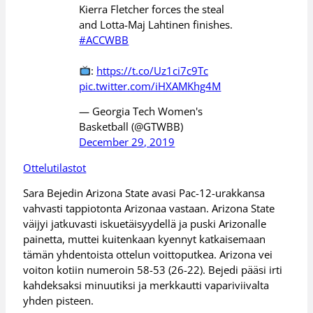
Kierra Fletcher forces the steal
and Lotta-Maj Lahtinen finishes.
#ACCWBB
:
https://t.co/Uz1ci7c9Tc
pic.twitter.com/iHXAMKhg4M
— Georgia Tech Women's
Basketball (@GTWBB)
December 29, 2019
Ottelutilastot
Sara Bejedin Arizona State avasi Pac-12-urakkansa
vahvasti tappiotonta Arizonaa vastaan. Arizona State
väijyi jatkuvasti iskuetäisyydellä ja puski Arizonalle
painetta, muttei kuitenkaan kyennyt katkaisemaan
tämän yhdentoista ottelun voittoputkea. Arizona vei
voiton kotiin numeroin 58-53 (26-22). Bejedi pääsi irti
kahdeksaksi minuutiksi ja merkkautti vapariviivalta
yhden pisteen.