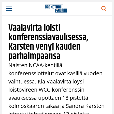
Siirry
sisältöön
Vaalavirta loisti
konferenssiavauksessa,
Karsten venyi kauden
parhaimpaansa
Naisten NCAA-kentillä
konferenssiottelut ovat käsillä vuoden
vaihtuessa. Kia Vaalavirta löysi
loistovireen WCC-konferenssin
avauksessa upottaen 18 pistettä
kolmoskaaren takaa ja Sandra Karsten
intoutui tehtailemaan 13 pistettä