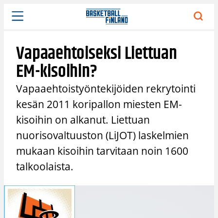
Siirry
sisältöön
Vapaaehtoiseksi Liettuan
EM-kisoihin?
Vapaaehtoistyöntekijöiden rekrytointi
kesän 2011 koripallon miesten EM-
kisoihin on alkanut. Liettuan
nuorisovaltuuston (LiJOT) laskelmien
mukaan kisoihin tarvitaan noin 1600
talkoolaista.