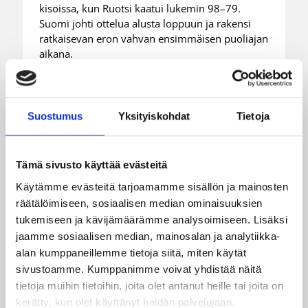
kisoissa, kun Ruotsi kaatui lukemin 98–79.
Suomi johti ottelua alusta loppuun ja rakensi
ratkaisevan eron vahvan ensimmäisen puoliajan
aikana.
Suostumus
Yksityiskohdat
Tietoja
Tämä sivusto käyttää evästeitä
Käytämme evästeitä tarjoamamme sisällön ja mainosten
räätälöimiseen, sosiaalisen median ominaisuuksien
tukemiseen ja kävijämäärämme analysoimiseen. Lisäksi
jaamme sosiaalisen median, mainosalan ja analytiikka-
alan kumppaneillemme tietoja siitä, miten käytät
sivustoamme. Kumppanimme voivat yhdistää näitä
tietoja muihin tietoihin, joita olet antanut heille tai joita on
kerätty, kun olet käyttänyt heidän palvelujaan.
08.08.2026 22:50
EM-kilpailut