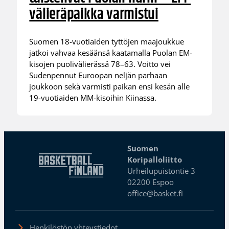
välieräpaikka varmistui
Suomen 18-vuotiaiden tyttöjen maajoukkue
jatkoi vahvaa kesäänsä kaatamalla Puolan EM-
kisojen puolivälierässä 78–63. Voitto vei
Sudenpennut Euroopan neljän parhaan
joukkoon sekä varmisti paikan ensi kesän alle
19-vuotiaiden MM-kisoihin Kiinassa.
Suomen
Koripalloliitto
Urheilupuistontie 3
02200 Espoo
office@basket.fi
Henkilöstön yhteystiedot