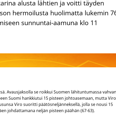
rina alusta lähtien ja voitti täyden
son hermoilusta huolimatta lukemin 7
amiseen sunnuntai-aamuna klo 11
ensä. Avausjaksolla se roikkui Suomen lähituntumassa vahva
eseen Suomi hankkiutui 15 pisteen johtoasemaan, mutta Vir
ousunsa Viro suoritti päätösneljänneksellä, jolla se nousi 15
äen johdattamana neljän pisteen päähän (67-63).