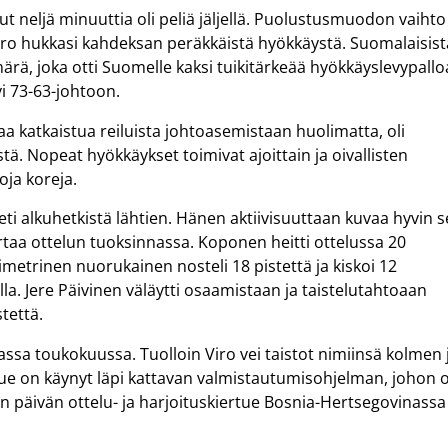
ut neljä minuuttia oli peliä jäljellä. Puolustusmuodon vaihto
 Viro hukkasi kahdeksan peräkkäistä hyökkäystä. Suomalaisist
märä, joka otti Suomelle kaksi tuikitärkeää hyökkäyslevypallo
tyi 73-63-johtoon.
a katkaistua reiluista johtoasemistaan huolimatta, oli
tä. Nopeat hyökkäykset toimivat ajoittain ja oivallisten
ja koreja.
ti alkuhetkistä lähtien. Hänen aktiivisuuttaan kuvaa hyvin s
rtaa ottelun tuoksinnassa. Koponen heitti ottelussa 20
rimetrinen nuorukainen nosteli 18 pistettä ja kiskoi 12
lla. Jere Päivinen väläytti osaamistaan ja taistelutahtoaan
stettä.
assa toukokuussa. Tuolloin Viro vei taistot nimiinsä kolmen 
e on käynyt läpi kattavan valmistautumisohjelman, johon 
äivän ottelu- ja harjoituskiertue Bosnia-Hertsegovinassa 