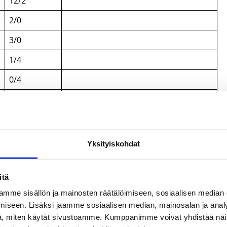
12/2
2/0
3/0
1/4
0/4
18/12
/3 torjuntaa
11/4
/5 riistoa
Yksityiskohdat
,8 % (22/48), 3P 26,7 % (5/15). Anselmi Vanjoki ei pelannut
itä
t/16-vuotiaat_pojat/
mme sisällön ja mainosten räätälöimiseen, sosiaalisen median
iseen. Lisäksi jaamme sosiaalisen median, mainosalan ja analy
, miten käytät sivustoamme. Kumppanimme voivat yhdistää näitä t