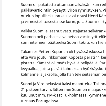
Suomi oli pakotettu ottamaan aikalisän, kun reil
paikkavartiointiin pysäytti Viron rynnistyksen.
ottelun lopulliseksi ratkaisijaksi nousi Henri Kä
ja viimeisteli toisesta itse korin, jolla Suomi siir
Vaikka Suomi ei saanut vastustajansa selkäranka
Suomen peli parhaissa vaiheissa varsin yritteliäs
sommitelmien päätteeksi Suomi teki tukun hieno
Takamies Petteri Koponen oli hyvässä iskussa he
että Viro joutui rikkomaan Koposta peräti 11 ke
pistettä. Kämärä oli myös hyvällä pelipäällä. Pa
levypalloa, joista peräti kahdeksan hyökkäyskori
kolmannella jaksolla, jolla hän teki seitsemän pi
Suomi ja Viro pelasivat kaksi maaottelua Tallinn
21 pisteen turvin. Sittemmin Suomen maajoukku
kuulunut mm. PM-kisat Tukholmassa, kymmenen p
turnaus Portugalissa.