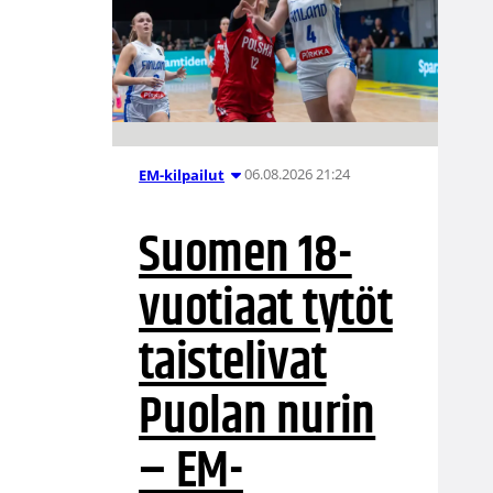
06.08.2026 21:24
EM-kilpailut
Suomen 18-
vuotiaat tytöt
taistelivat
Puolan nurin
– EM-