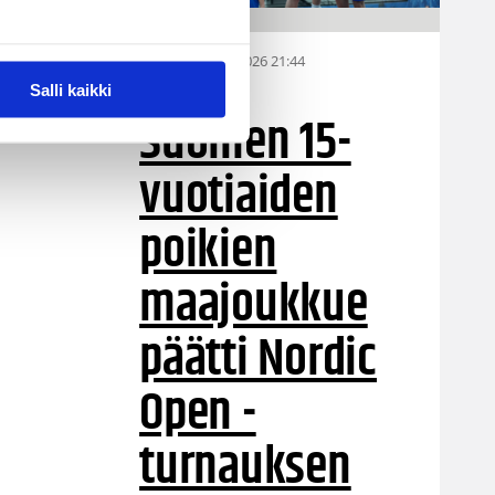
06.08.2026 21:44
MU15
Salli kaikki
Suomen 15-
vuotiaiden
poikien
maajoukkue
päätti Nordic
Open -
turnauksen