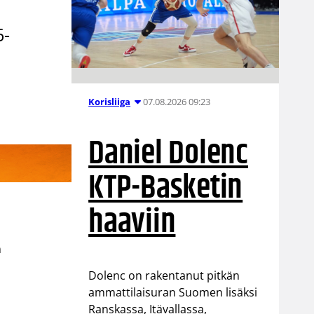
6-
07.08.2026 09:23
Korisliiga
Daniel Dolenc
KTP-Basketin
haaviin
n
o
Dolenc on rakentanut pitkän
ammattilaisuran Suomen lisäksi
Ranskassa, Itävallassa,