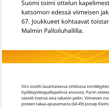
Suomi toimi ottelun kapelimesta
katsomon edessä viimeisen jak
67. Joukkueet kohtaavat toist
Malmin Palloiluhallilla.
Viro osoitti lauantaisessa ottelussa sinnikkyyt
hyökkäyslevypallopelinsä ansiosta. Pariin otte
taisteli itsensä aina takaisin peliin. Viimeisen n
pisteen takaa-ajoasemasta (64-49) Joosep Kivim