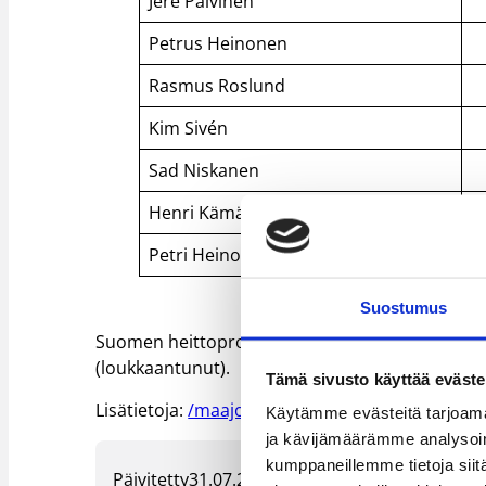
Jere Päivinen
Petrus Heinonen
Rasmus Roslund
Kim Sivén
Sad Niskanen
Henri Kämärä
Petri Heinonen
Suostumus
Suomen heittoprosentit: 1P 60,7 % (17/28), 2P 45
(loukkaantunut).
Tämä sivusto käyttää eväste
Lisätietoja:
/maajoukkueet/poikien_maajoukkuee
Käytämme evästeitä tarjoama
ja kävijämäärämme analysoim
kumppaneillemme tietoja siitä
Päivitetty
31.07.2004