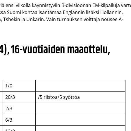
 ensi viikolla käynnistyviin B-divisioonan EM-kilpailuja vart
ssa Suomi kohtaa isäntämaa Englannin lisäksi Hollannin,
in, Tshekin ja Unkarin. Vain turnauksen voittaja nousee A-
4), 16-vuotiaiden maaottelu,
1/0
20/3
/5 riistoa/5 syöttöä
2/3
6/3