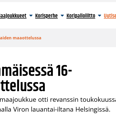
aajoukkueet
Korisperhe
Koripalloliitto
Uutis
iaiden maaottelussa
mmäisessä 16-
ttelussa
maajoukkue otti revanssin toukokuuss
alla Viron lauantai-iltana Helsingissä.