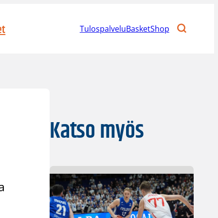
et
Tulospalvelu
BasketShop
Katso myös
a