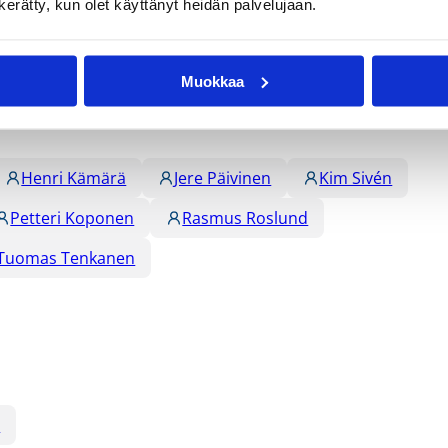
n kerätty, kun olet käyttänyt heidän palvelujaan.
Muokkaa
Henri Kämärä
Jere Päivinen
Kim Sivén
Petteri Koponen
Rasmus Roslund
Tuomas Tenkanen
u