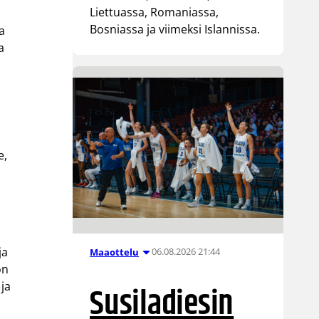
Liettuassa, Romaniassa,
Bosniassa ja viimeksi Islannissa.
a
a
e,
ja
06.08.2026 21:44
Maaottelu
on
Susiladiesin
ja