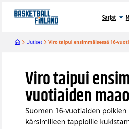
Siirry
sisältöön
Sarjat
M
Uutiset
Viro taipui ensimmäisessä 16-vuot
Viro taipui ensi
vuotiaiden maao
Suomen 16-vuotiaiden poikien 
kärsimilleen tappioille kukistam