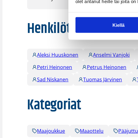
olet antanut heille tai joita o
Henkilöt
Kiellä
Aleksi Huuskonen
Anselmi Vanjoki
Petri Heinonen
Petrus Heinonen
Sad Niskanen
Tuomas Järvinen
Kategoriat
Maajoukkue
Maaottelu
Pääjutt