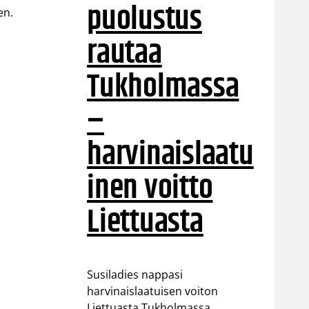
puolustus
en.
rautaa
Tukholmassa
–
harvinaislaatu
inen voitto
Liettuasta
Susiladies nappasi
harvinaislaatuisen voiton
Liettuasta Tukholmassa