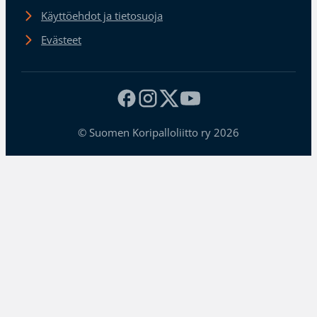
Käyttöehdot ja tietosuoja
Evästeet
© Suomen Koripalloliitto ry 2026