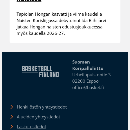
Tapiolan Hongan kasvatti ja viime kaudella
Naisten Korisliigassa debytoinut Ida Riihijärvi
jatkaa Hongan naisten edustusjoukkueessa
myös kaudella 2026-27.
Suomen
Koripalloliitto
Urheilupuistontie 3
02200 Espoo
office@basket.fi
Henkilöstön yhteystiedot
Alueiden yhteystiedot
Laskutustiedot