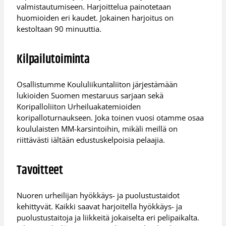
valmistautumiseen. Harjoittelua painotetaan
huomioiden eri kaudet. Jokainen harjoitus on
kestoltaan 90 minuuttia.
Kilpailutoiminta
Osallistumme Koululiikuntaliiton järjestämään
lukioiden Suomen mestaruus sarjaan sekä
Koripalloliiton Urheiluakatemioiden
koripalloturnaukseen. Joka toinen vuosi otamme osaa
koululaisten MM-karsintoihin, mikäli meillä on
riittävästi iältään edustuskelpoisia pelaajia.
Tavoitteet
Nuoren urheilijan hyökkäys- ja puolustustaidot
kehittyvät. Kaikki saavat harjoitella hyökkäys- ja
puolustustaitoja ja liikkeitä jokaiselta eri pelipaikalta.