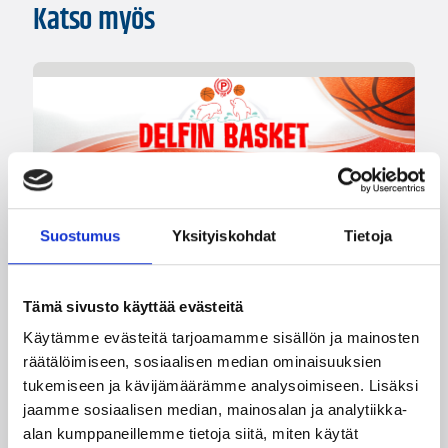
Katso myös
01.08.2026 16:34
Junioriturnaus
Suostumus
Yksityiskohdat
Tietoja
Delfin Basket Tournament
31.7.-2.8. Tampereella
Tämä sivusto käyttää evästeitä
Käytämme evästeitä tarjoamamme sisällön ja mainosten
Koripallon kansainvälinen turnaus Delfin Basket
räätälöimiseen, sosiaalisen median ominaisuuksien
pelataan Tampereella tänä viikonloppuna.
tukemiseen ja kävijämäärämme analysoimiseen. Lisäksi
Järjestyksessään 39. turnaus kerää yhteen 200
jaamme sosiaalisen median, mainosalan ja analytiikka-
joukkuetta ja tuhansia koripallon ystäviä niin
alan kumppaneillemme tietoja siitä, miten käytät
Suomesta kuin ulkomailta.