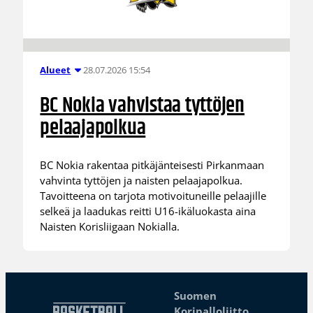
28.07.2026 15:54
Alueet
BC Nokia vahvistaa tyttöjen
pelaajapolkua
BC Nokia rakentaa pitkäjänteisesti Pirkanmaan
vahvinta tyttöjen ja naisten pelaajapolkua.
Tavoitteena on tarjota motivoituneille pelaajille
selkeä ja laadukas reitti U16-ikäluokasta aina
Naisten Korisliigaan Nokialla.
Suomen
Koripalloliitto