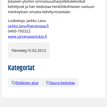
Jokaisen yksilön ominaisuusharjoittelutekniikat
kehittyvät ja hän tiedostaa henkilökohtaisen vastuun
merkityksen omasta kehittymisestään.
Lisätietoja: Jarkko Lanu
jarkko.lanu@jarvenpaa.fi
0400-700322
www.jarvenpaanlukio.fi
Päivitetty
15.02.2012
Kategoriat
Eteläinen alue
Seura tiedottaa