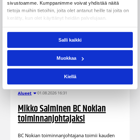
sivustoamme. Kumppanimme voivat yhdistää näitä
tietoja muihin tietoihin, joita olet antanut heille tai joita on
kerätty, kun olet käyttänyt heidän palvelujaan.
Salli kaikki
Muokkaa
Kiellä
01.08.2026 16:31
Alueet
Mikko Salminen BC Nokian
toiminnanjohtajaksi
BC Nokian toiminnanjohtajana toimii kauden