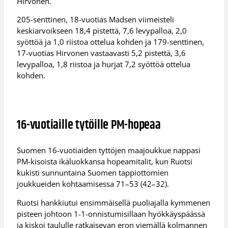
Hirvonen.
205-senttinen, 18-vuotias Madsen viimeisteli
keskiarvoikseen 18,4 pistettä, 7,6 levypalloa, 2,0
syöttöä ja 1,0 riistoa ottelua kohden ja 179-senttinen,
17-vuotias Hirvonen vastaavasti 5,2 pistettä, 3,6
levypalloa, 1,8 riistoa ja hurjat 7,2 syöttöä ottelua
kohden.
16-vuotiaille tytöille PM-hopeaa
Suomen 16-vuotiaiden tyttöjen maajoukkue nappasi
PM-kisoista ikäluokkansa hopeamitalit, kun Ruotsi
kukisti sunnuntaina Suomen tappiottomien
joukkueiden kohtaamisessa 71–53 (42–32).
Ruotsi hankkiutui ensimmäisellä puoliajalla kymmenen
pisteen johtoon 1-1-onnistumisillaan hyökkäyspäässä
ja kiskoi taululle ratkaisevan eron viemällä kolmannen