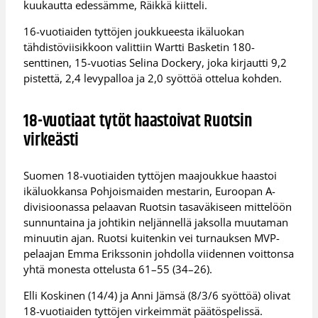
kuukautta edessämme, Räikkä kiitteli.
16-vuotiaiden tyttöjen joukkueesta ikäluokan
tähdistöviisikkoon valittiin Wartti Basketin 180-
senttinen, 15-vuotias Selina Dockery, joka kirjautti 9,2
pistettä, 2,4 levypalloa ja 2,0 syöttöä ottelua kohden.
18-vuotiaat tytöt haastoivat Ruotsin
virkeästi
Suomen 18-vuotiaiden tyttöjen maajoukkue haastoi
ikäluokkansa Pohjoismaiden mestarin, Euroopan A-
divisioonassa pelaavan Ruotsin tasaväkiseen mittelöön
sunnuntaina ja johtikin neljännellä jaksolla muutaman
minuutin ajan. Ruotsi kuitenkin vei turnauksen MVP-
pelaajan Emma Erikssonin johdolla viidennen voittonsa
yhtä monesta ottelusta 61–55 (34–26).
Elli Koskinen (14/4) ja Anni Jämsä (8/3/6 syöttöä) olivat
18-vuotiaiden tyttöjen virkeimmät päätöspelissä.