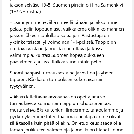
jakson selvästi 19-5. Suomen pirtein oli Iina Salmenkivi
(13/2/3 riistoa).
– Esiinnyimme hyvällä ilmeellä tänään ja jaksoimme
pelata pelin loppuun asti, vaikka eroa olikin kolmannen
jakson jälkeen taululla aika paljon. Vastustaja oli
yksinkertaisesti ylivoimainen 1-1-pelissä. Tappio on
otettava vastaan ja meidän on oltava jatkossa
valmiimpia, kuittasi Suomen hopeajoukkueen
päävalmentaja Jussi Räikkä sunnuntain pelin.
Suomi nappasi turnauksesta neljä voittoa ja yhden
tappion. Räikkä oli turnauksen kokonaisantiin
tyytyväinen.
– Aivan kiitettävää arvosanaa en opettajana voi
turnauksesta sunnuntain tappion johdosta antaa,
mutta vahva 8½ kuitenkin. Ilmeemme, tahtotilamme ja
pyrkimyksemme toteuttaa omaa pelitapaamme olivat
sillä tasolla kuin pitää ollakin. On etuoikeus saada olla
tämän joukkueen valmentaja ja meillä on hienot kolme