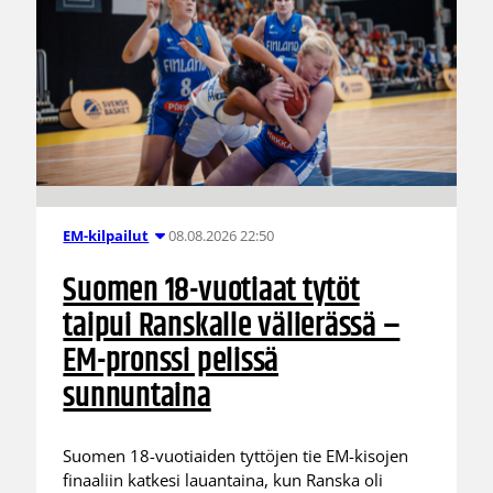
08.08.2026 22:50
EM-kilpailut
Suomen 18-vuotiaat tytöt
taipui Ranskalle välierässä –
EM-pronssi pelissä
sunnuntaina
Suomen 18-vuotiaiden tyttöjen tie EM-kisojen
finaaliin katkesi lauantaina, kun Ranska oli