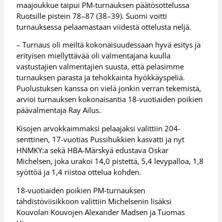
maajoukkue taipui PM-turnauksen päätösottelussa
Ruotsille pistein 78–87 (38–39). Suomi voitti
turnauksessa pelaamastaan viidestä ottelusta neljä.
– Turnaus oli meiltä kokonaisuudessaan hyvä esitys ja
erityisen miellyttävää oli valmentajana kuulla
vastustajien valmentajien suusta, että pelasimme
turnauksen parasta ja tehokkainta hyökkäyspeliä.
Puolustuksen kanssa on vielä jonkin verran tekemistä,
arvioi turnauksen kokonaisantia 18-vuotiaiden poikien
päävalmentaja Ray Ailus.
Kisojen arvokkaimmaksi pelaajaksi valittiin 204-
senttinen, 17-vuotias Pussihukkien kasvatti ja nyt
HNMKY:a sekä HBA-Märskyä edustava Oskar
Michelsen, joka urakoi 14,0 pistettä, 5,4 levypalloa, 1,8
syöttöä ja 1,4 riistoa ottelua kohden.
18-vuotiaiden poikien PM-turnauksen
tähdistöviisikkoon valittiin Michelsenin lisäksi
Kouvolan Kouvojen Alexander Madsen ja Tuomas