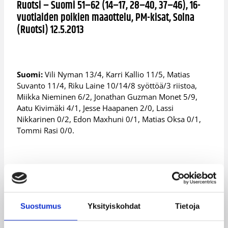
Ruotsi – Suomi 51–62 (14–17, 28–40, 37–46), 16-
vuotiaiden poikien maaottelu, PM-kisat, Solna
(Ruotsi) 12.5.2013
Suomi:
Vili Nyman 13/4, Karri Kallio 11/5, Matias
Suvanto 11/4, Riku Laine 10/14/8 syöttöä/3 riistoa,
Miikka Nieminen 6/2, Jonathan Guzman Monet 5/9,
Aatu Kivimäki 4/1, Jesse Haapanen 2/0, Lassi
Nikkarinen 0/2, Edon Maxhuni 0/1, Matias Oksa 0/1,
Tommi Rasi 0/0.
Ruotsi – Suomi 87–78 (19–21, 39–38, 61–55), 18-
vuotiaiden poikien maaottelu, PM-kisat, Solna
(Ruotsi) 12.5.2013
Suostumus
Yksityiskohdat
Tietoja