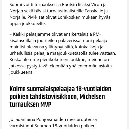
Suomi voitti turnauksessa Ruotsin lisäksi Viron ja
Norjan sekä hävisi turnausfinalisteille Tanskalle ja
Norjalle. PM-kisat olivat Lohikosken mukaan hyvää
oppia joukkueelle.
– Kaikki pelaajamme olivat ensikertalaisia PM-
kisatasoilla ja juuri eilen palaverissa moni pelaaja
mainitsi olevansa yllättynyt siitä, kuinka isoja ja
urheilullisia pelaajia maajoukkuetasolla tulee vastaan.
Koska olemme pienikokoinen joukkue, meidän on
jatkossa pystyttävä tekemään yhä enemmän asioita
joukkueena.
Kolme suomalaispelaajaa 18-vuotiaiden
poikien tähdistöviisikkoon, Michelsen
turnauksen MVP
Jo lauantaina Pohjoismaiden mestaruutensa
varmistanut Suomen 18-vuotiaiden poikien