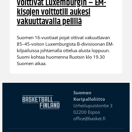
voittivat Luxemburgin – EM-
kisojen voittotili aukesi
vakuuttavalla pelillä
Suomen 16-vuotiaat pojat ottivat vakuuttavan
85–45-voiton Luxemburgista B-divisioonan EM-
kilpailuissa johtamalla ottelua alusta loppuun.
Suomi kohtaa huomenna Ruotsin klo 19.30
Suomen aikaa.
Suomen
Koripalloliitto
Urheilupuistontie 3
02200 Espoo
office@basket.fi