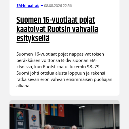
08.08.2026 22:56
EM-kilpailut
Suomen 16-vuotiaat pojat
kaatoivat Ruotsin vahvalla
esityksellä
Suomen 16-vuotiaat pojat nappasivat toisen
peräkkäisen voittonsa B-divisioonan EM-
kisoissa, kun Ruotsi kaatui lukemin 98–79.
Suomi johti ottelua alusta loppuun ja rakensi
ratkaisevan eron vahvan ensimmäisen puoliajan
aikana.