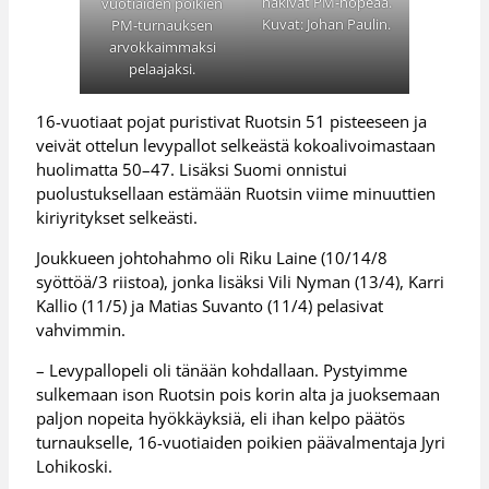
hakivat PM-hopeaa.
vuotiaiden poikien
Kuvat: Johan Paulin.
PM-turnauksen
arvokkaimmaksi
pelaajaksi.
16-vuotiaat pojat puristivat Ruotsin 51 pisteeseen ja
veivät ottelun levypallot selkeästä kokoalivoimastaan
huolimatta 50–47. Lisäksi Suomi onnistui
puolustuksellaan estämään Ruotsin viime minuuttien
kiriyritykset selkeästi.
Joukkueen johtohahmo oli Riku Laine (10/14/8
syöttöä/3 riistoa), jonka lisäksi Vili Nyman (13/4), Karri
Kallio (11/5) ja Matias Suvanto (11/4) pelasivat
vahvimmin.
– Levypallopeli oli tänään kohdallaan. Pystyimme
sulkemaan ison Ruotsin pois korin alta ja juoksemaan
paljon nopeita hyökkäyksiä, eli ihan kelpo päätös
turnaukselle, 16-vuotiaiden poikien päävalmentaja Jyri
Lohikoski.