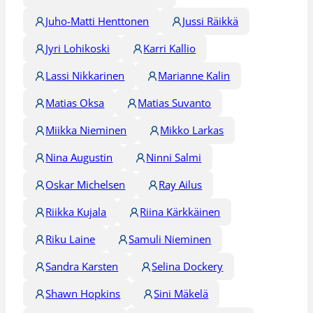
Juho-Matti Henttonen
Jussi Räikkä
Jyri Lohikoski
Karri Kallio
Lassi Nikkarinen
Marianne Kalin
Matias Oksa
Matias Suvanto
Miikka Nieminen
Mikko Larkas
Nina Augustin
Ninni Salmi
Oskar Michelsen
Ray Ailus
Riikka Kujala
Riina Kärkkäinen
Riku Laine
Samuli Nieminen
Sandra Karsten
Selina Dockery
Shawn Hopkins
Sini Mäkelä