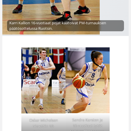
Karri Kallion 16-vuotiaat pojat kaatoivat PM-turnauksen
päätösottelussa Ruotsin.
Sandra Karsten ja
Oskar Michelsen
16-vuotiaat tytöt
nimettiin 18-