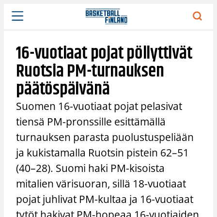
Siirry
sisältöön
16-vuotiaat pojat pöllyttivät
Ruotsia PM-turnauksen
päätöspäivänä
Suomen 16-vuotiaat pojat pelasivat
tiensä PM-pronssille esittämällä
turnauksen parasta puolustuspeliään
ja kukistamalla Ruotsin pistein 62–51
(40–28). Suomi haki PM-kisoista
mitalien värisuoran, sillä 18-vuotiaat
pojat juhlivat PM-kultaa ja 16-vuotiaat
tytöt hakivat PM-hopeaa 16-vuotiaiden