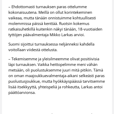
– Ehdottomasti turnauksen paras ottelumme
kokonaisuutena. Meillä on ollut korintekeminen
vaikeaa, mutta tänään onnistuimme kohtuullisesti
molemmissa päissä kenttää. Ruotsin kokemus
ratkaisuhetkillä kuitenkin näkyi tänään, 18-vuotiaiden
tyttöjen päävalmentaja Mikko Larkas arvioi.
Suomi sijoittui turnauksessa neljänneksi kahdella
voitollaan viidestä ottelusta.
– Tekemisemme ja yleisilmeemme olivat positiivisia
läpi turnauksen. Vaikka heittopelimme meni vähän
metsään, oli puolustuksemme juuri mitä pitikin. Tämä
on oman maajoukkuevalmentaja-aikani selkeästi paras
puolustusjoukkue, mutta hyökkäyspäässä tarvitsemme
lisää itsekkyyttä, yhteispeliä ja rohkeutta, Larkas antoi
päättöarvionsa.