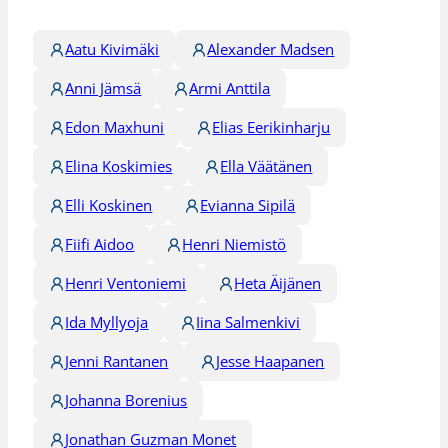
Aatu Kivimäki
Alexander Madsen
Anni Jämsä
Armi Anttila
Edon Maxhuni
Elias Eerikinharju
Elina Koskimies
Ella Väätänen
Elli Koskinen
Evianna Sipilä
Fiifi Aidoo
Henri Niemistö
Henri Ventoniemi
Heta Äijänen
Ida Myllyoja
Iina Salmenkivi
Jenni Rantanen
Jesse Haapanen
Johanna Borenius
Jonathan Guzman Monet