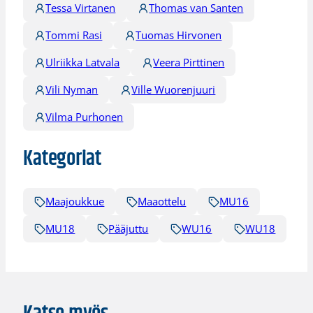
Tessa Virtanen
Thomas van Santen
Tommi Rasi
Tuomas Hirvonen
Ulriikka Latvala
Veera Pirttinen
Vili Nyman
Ville Wuorenjuuri
Vilma Purhonen
Kategoriat
Maajoukkue
Maaottelu
MU16
MU18
Pääjuttu
WU16
WU18