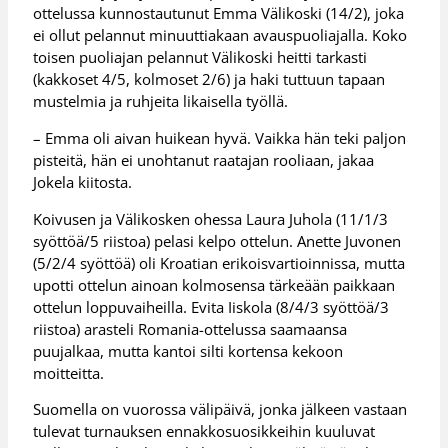
ottelussa kunnostautunut Emma Välikoski (14/2), joka
ei ollut pelannut minuuttiakaan avauspuoliajalla. Koko
toisen puoliajan pelannut Välikoski heitti tarkasti
(kakkoset 4/5, kolmoset 2/6) ja haki tuttuun tapaan
mustelmia ja ruhjeita likaisella työllä.
– Emma oli aivan huikean hyvä. Vaikka hän teki paljon
pisteitä, hän ei unohtanut raatajan rooliaan, jakaa
Jokela kiitosta.
Koivusen ja Välikosken ohessa Laura Juhola (11/1/3
syöttöä/5 riistoa) pelasi kelpo ottelun. Anette Juvonen
(5/2/4 syöttöä) oli Kroatian erikoisvartioinnissa, mutta
upotti ottelun ainoan kolmosensa tärkeään paikkaan
ottelun loppuvaiheilla. Evita Iiskola (8/4/3 syöttöä/3
riistoa) arasteli Romania-ottelussa saamaansa
puujalkaa, mutta kantoi silti kortensa kekoon
moitteitta.
Suomella on vuorossa välipäivä, jonka jälkeen vastaan
tulevat turnauksen ennakkosuosikkeihin kuuluvat