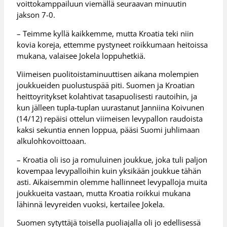
voittokamppailuun viemällä seuraavan minuutin
jakson 7-0.
– Teimme kyllä kaikkemme, mutta Kroatia teki niin
kovia koreja, ettemme pystyneet roikkumaan heitoissa
mukana, valaisee Jokela loppuhetkiä.
Viimeisen puolitoistaminuuttisen aikana molempien
joukkueiden puolustuspää piti. Suomen ja Kroatian
heittoyritykset kolahtivat tasapuolisesti rautoihin, ja
kun jälleen tupla-tuplan uurastanut Janniina Koivunen
(14/12) repäisi ottelun viimeisen levypallon raudoista
kaksi sekuntia ennen loppua, pääsi Suomi juhlimaan
alkulohkovoittoaan.
– Kroatia oli iso ja romuluinen joukkue, joka tuli paljon
kovempaa levypalloihin kuin yksikään joukkue tähän
asti. Aikaisemmin olemme hallinneet levypalloja muita
joukkueita vastaan, mutta Kroatia roikkui mukana
lähinnä levyreiden vuoksi, kertailee Jokela.
Suomen sytyttäjä toisella puoliajalla oli jo edellisessä