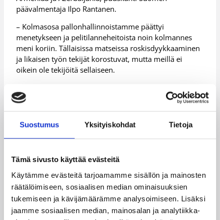
päävalmentaja Ilpo Rantanen.
– Kolmasosa pallonhallinnoistamme päättyi
menetykseen ja pelitilanneheitoista noin kolmannes
meni koriin. Tällaisissa matseissa roskisdyykkaaminen
ja likaisen työn tekijät korostuvat, mutta meillä ei
oikein ole tekijöitä sellaiseen.
Suomi sai otteluun vauhdikkaan alun. Suomen
johtaessa tilanteessa 15-12 toinen ottelun tuomareista
loukkaantui, ja korvaavaa tuomaria jouduttiin
odottamaan varttitunnin ajan. Irlanti vetäisi tauon
Suostumus
Yksityiskohdat
Tietoja
jälkeiset minuutit 10-0 ja nappasi ottelun hallinnan.
Suomi pääsi puoliajan jälkeen uudelleen peliin
mukaan, mutta joutui taas koetukselle, kun väkevästi
Tämä sivusto käyttää evästeitä
puolustaneen Linni Heinon (0/3) lonkka meni sijoiltaan.
Käytämme evästeitä tarjoamamme sisällön ja mainosten
– Irlannilla ei ole mitään virtuooseja joukkueessa,
räätälöimiseen, sosiaalisen median ominaisuuksien
mutta he ajavat tauotta korille, pelaavat aktiivista
tukemiseen ja kävijämäärämme analysoimiseen. Lisäksi
paikkaa ja taistelevat hulluina irtopalloista. Tällaisia
jaamme sosiaalisen median, mainosalan ja analytiikka-
joukkueita vastaan on todella vaikea pelata. Lähinnä