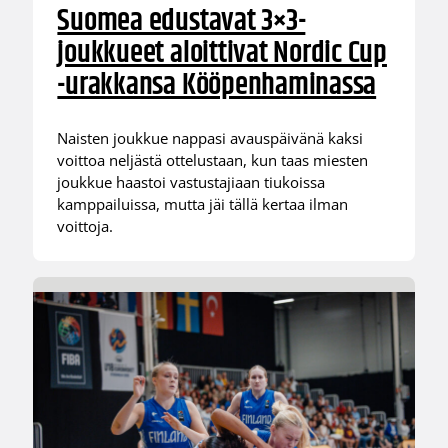
Suomea edustavat 3×3-
joukkueet aloittivat Nordic Cup
-urakkansa Kööpenhaminassa
Naisten joukkue nappasi avauspäivänä kaksi
voittoa neljästä ottelustaan, kun taas miesten
joukkue haastoi vastustajiaan tiukoissa
kamppailuissa, mutta jäi tällä kertaa ilman
voittoja.