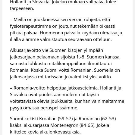
Hollanti ja Slovakia. Jokelan mukaan välipäivä tulee
tarpeeseen.
– Meillä on joukkueessa sen verran ruhjeita, että
fysioterapeuttimme on joutunut tekemään oikeasti
pitkää päivää. Huomenna päivällä käydään uimassa ja
illalla alamme valmistautua seuraavaan otteluun.
Alkusarjavoitto vie Suomen kisojen ylimpään
jatkosarjaan pelaamaan sijoista 1.-8. Suomen kanssa
samasta lohkosta mitalikamppailuun ilmoittautui
Romania. Koska Suomi voitti Romanian, Suomella on
jatkosarjassa mittarissaan jo valmiiksi yksi voitto.
– Romania-voitto helpottaa jatkoasetelmia. Hollanti ja
Slovakia ovat puolestaan molemmat täysin
voitettavissa olevia joukkueita, kunhan vain maltamme
pysyä omassa peruspelissämme.
Suomi kokisti Kroatian (59-57) ja Romanian (62-53)
lisäksi alkusarjassa Montenegron (84-65). Jokela
kiittelee kovia alkulohkovastuksia.