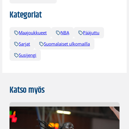
Kategoriat
Maajoukkueet
NBA
Pääjuttu
Sarjat
Suomalaiset ulkomailla
Susijengi
Katso myös