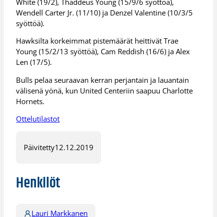
White (19/2), Thaddeus Young (15/9/6 syöttöä),
Wendell Carter Jr. (11/10) ja Denzel Valentine (10/3/5
syöttöä).
Hawksilta korkeimmat pistemäärät heittivät Trae
Young (15/2/13 syöttöä), Cam Reddish (16/6) ja Alex
Len (17/5).
Bulls pelaa seuraavan kerran perjantain ja lauantain
välisenä yönä, kun United Centeriin saapuu Charlotte
Hornets.
Ottelutilastot
Päivitetty
12.12.2019
Henkilöt
Lauri Markkanen