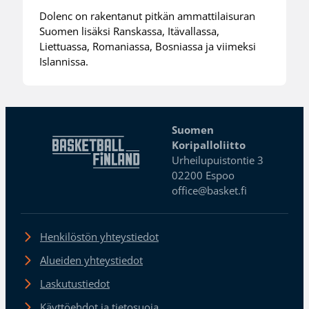
Dolenc on rakentanut pitkän ammattilaisuran
Suomen lisäksi Ranskassa, Itävallassa,
Liettuassa, Romaniassa, Bosniassa ja viimeksi
Islannissa.
Suomen
Koripalloliitto
Urheilupuistontie 3
02200 Espoo
office@basket.fi
Henkilöstön yhteystiedot
Alueiden yhteystiedot
Laskutustiedot
Käyttöehdot ja tietosuoja