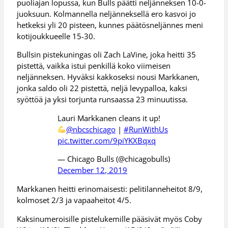
puoliajan lopussa, kun Bulls päätti neljänneksen 10-0-
juoksuun. Kolmannella neljänneksellä ero kasvoi jo
hetkeksi yli 20 pisteen, kunnes päätösneljännes meni
kotijoukkueelle 15-30.
Bullsin pistekuningas oli Zach LaVine, joka heitti 35
pistettä, vaikka istui penkillä koko viimeisen
neljänneksen. Hyväksi kakkoseksi nousi Markkanen,
jonka saldo oli 22 pistettä, neljä levypalloa, kaksi
syöttöä ja yksi torjunta runsaassa 23 minuutissa.
Lauri Markkanen cleans it up!
@nbcschicago
|
#RunWithUs
pic.twitter.com/9piYKXBqxq
— Chicago Bulls (@chicagobulls)
December 12, 2019
Markkanen heitti erinomaisesti: pelitilanneheitot 8/9,
kolmoset 2/3 ja vapaaheitot 4/5.
Kaksinumeroisille pistelukemille pääsivät myös Coby