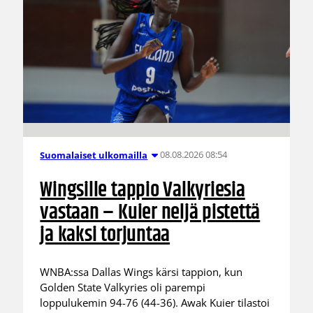
08.08.2026 08:54
Suomalaiset ulkomailla
Wingsille tappio Valkyriesia
vastaan – Kuier neljä pistettä
ja kaksi torjuntaa
WNBA:ssa Dallas Wings kärsi tappion, kun
Golden State Valkyries oli parempi
loppulukemin 94-76 (44-36). Awak Kuier tilastoi