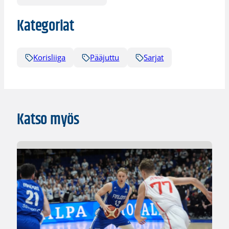
Kategoriat
Korisliiga
Pääjuttu
Sarjat
Katso myös