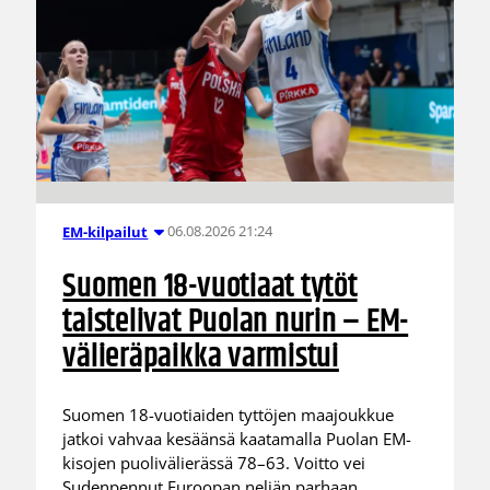
06.08.2026 21:24
EM-kilpailut
Suomen 18-vuotiaat tytöt
taistelivat Puolan nurin – EM-
välieräpaikka varmistui
Suomen 18-vuotiaiden tyttöjen maajoukkue
jatkoi vahvaa kesäänsä kaatamalla Puolan EM-
kisojen puolivälierässä 78–63. Voitto vei
Sudenpennut Euroopan neljän parhaan