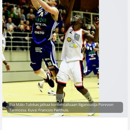
Esa Mäki-Tulokas jatkaa koritehtailuaan liiganousija Porvoon
Tarmossa. Kuva: Francois Perthuis.