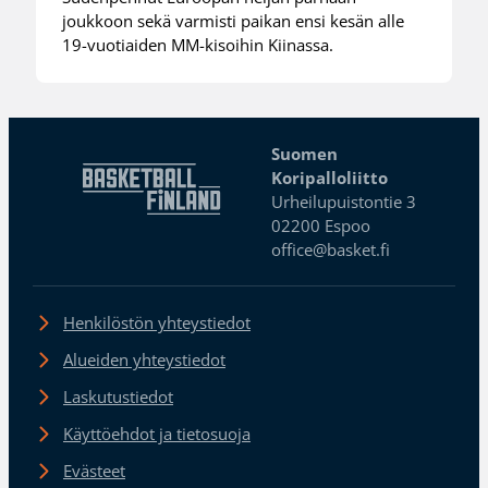
joukkoon sekä varmisti paikan ensi kesän alle
19-vuotiaiden MM-kisoihin Kiinassa.
Suomen
Koripalloliitto
Urheilupuistontie 3
02200 Espoo
office@basket.fi
Henkilöstön yhteystiedot
Alueiden yhteystiedot
Laskutustiedot
Käyttöehdot ja tietosuoja
Evästeet