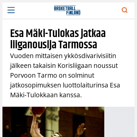
Siirry
sisältöön
Esa Mäki-Tulokas jatkaa
liiganousija Tarmossa
Vuoden mittaisen ykkösdivarivisiitin
jälkeen takaisin Korisliigaan noussut
Porvoon Tarmo on solminut
jatkosopimuksen luottolaiturinsa Esa
Mäki-Tulokkaan kanssa.