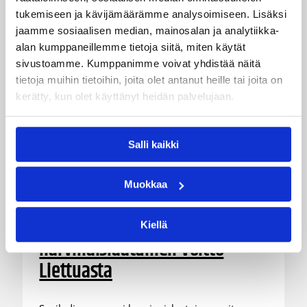
tukemiseen ja kävijämäärämme analysoimiseen. Lisäksi
jaamme sosiaalisen median, mainosalan ja analytiikka-
alan kumppaneillemme tietoja siitä, miten käytät
sivustoamme. Kumppanimme voivat yhdistää näitä
tietoja muihin tietoihin, joita olet antanut heille tai joita on
kerätty, kun olet käyttänyt heidän palvelujaan.
Salli kaikki
06.08.2026 21:44
Maaottelu
Muokkaa
Susiladiesin puolustus rautaa
Tukholmassa –
Kiellä
harvinaislaatuinen voitto
Liettuasta