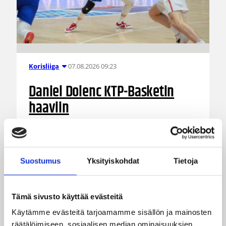
07.08.2026 09:23
Korisliiga
Daniel Dolenc KTP-Basketin
haaviin
Dolenc on rakentanut pitkän ammattilaisuran
Suomen lisäksi Ranskassa, Itävallassa,
Liettuassa, Romaniassa, Bosniassa ja viimeksi
Suostumus
Yksityiskohdat
Tietoja
Islannissa.
Tämä sivusto käyttää evästeitä
Käytämme evästeitä tarjoamamme sisällön ja mainosten
räätälöimiseen, sosiaalisen median ominaisuuksien