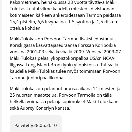
Kaksimetrinen, heinäkuussa 28 vuotta täyttävä Mäki-
Tulokas kuului viime kaudella miesten I divisioonan
kotimaiseen kärkeen ahkeroidessaan Tarmon paidassa
15,4 pistettä, 6,6 levypalloa, 1,5 syöttöä ja 1,5 riistoa
ottelua kohden.
Mäki-Tulokas on Porvoon Tarmon lisäksi edustanut
Korisliigassa kasvattajaseuraansa Forssan Koripoikia
vuosina 2001-03 sekä keväällä 2009. Vuosina 2003-07
Mäki-Tulokas pelasi yliopistokoripalloa USA:n NCAA-
liigassa Long Island-Brooklynin yliopistossa. Tulevalla
kaudella Mäki-Tulokas tulee myös toimimaan Porvoon
Tarmon junioripäällikkönä.
Mäki-Tulokas on pelannut uransa aikana 11 miesten ja
25 nuorten maaottelua. Porvoon Tarmolla on tällä
hetkellä voimassa pelaajasopimukset Mäki-Tulokkaan
sekä Aubrey Conerlyn kanssa.
Päivitetty
28.06.2010