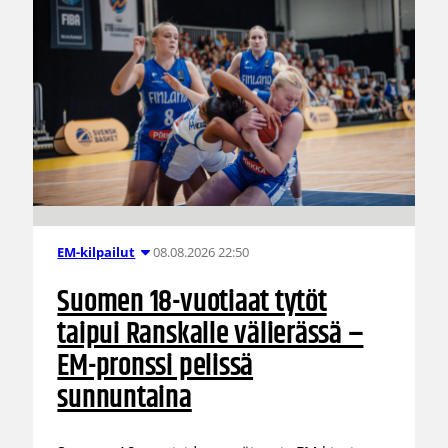
08.08.2026 22:50
EM-kilpailut
Suomen 18-vuotiaat tytöt
taipui Ranskalle välierässä –
EM-pronssi pelissä
sunnuntaina