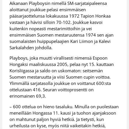
Aikanaan Playboysin nimellä SM-sarjataipaleensa
aloittanut joukkue pelasi ensimmäisen
pääsarjaottelunsa lokakuussa 1972 Tapion Honkaa
vastaan ja hävisi silloin 70-102. Joukkue kasvoi
kuitenkin nopeasti mestarimittoihin ja vei
ensimmäisen Suomen mestaruutensa 1974 sen ajan
suomalaisten huippupelaajien Kari Liimon ja Kalevi
Sarkalahden johdolla.
Playboys, joka muutti virallisesti nimensä Espoon
Hongaksi maaliskuussa 2005, pelaa nyt 15. kauttaan
Korisliigassa ja saldo on uskomaton: seitsemän
Suomen mestaruutta ja viisi Suomen cupin voittoa.
Ylimmällä sarjatasolla joukkue on voittanut 600:sta
ottelustaan 416. Seuran voittoprosentti on
erinomainen 69,3.
– 600 ottelua on hieno tasaluku. Minulla on puolestaan
meneillään Hongassa 11. kausi ja tuohon ajanjaksoon
on mahtunut paljon hyviä hetkiä. Ja tietysti, kun
urheilusta on kyse, myös niitä vaikeitakin hetkiä,