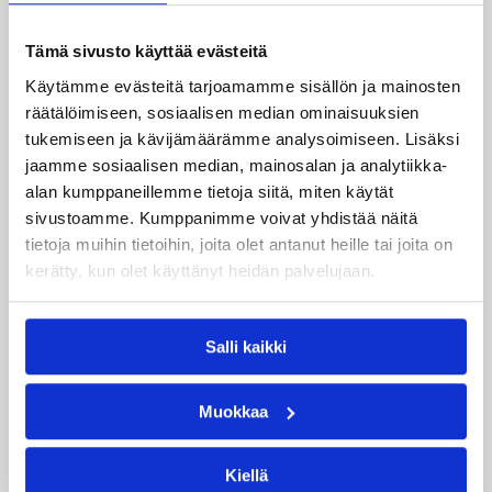
Katso myös
Tämä sivusto käyttää evästeitä
Käytämme evästeitä tarjoamamme sisällön ja mainosten
räätälöimiseen, sosiaalisen median ominaisuuksien
tukemiseen ja kävijämäärämme analysoimiseen. Lisäksi
jaamme sosiaalisen median, mainosalan ja analytiikka-
alan kumppaneillemme tietoja siitä, miten käytät
sivustoamme. Kumppanimme voivat yhdistää näitä
tietoja muihin tietoihin, joita olet antanut heille tai joita on
kerätty, kun olet käyttänyt heidän palvelujaan.
Salli kaikki
08.08.2026 22:58
3×3
Suomea edustavat 3×3-
Muokkaa
joukkueet aloittivat Nordic Cup
-urakkansa Kööpenhaminassa
Kiellä