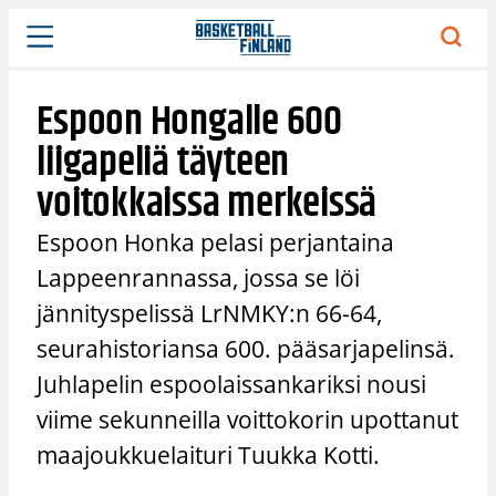
Siirry
sisältöön
Espoon Hongalle 600
liigapeliä täyteen
voitokkaissa merkeissä
Espoon Honka pelasi perjantaina
Lappeenrannassa, jossa se löi
jännityspelissä LrNMKY:n 66-64,
seurahistoriansa 600. pääsarjapelinsä.
Juhlapelin espoolaissankariksi nousi
viime sekunneilla voittokorin upottanut
maajoukkuelaituri Tuukka Kotti.