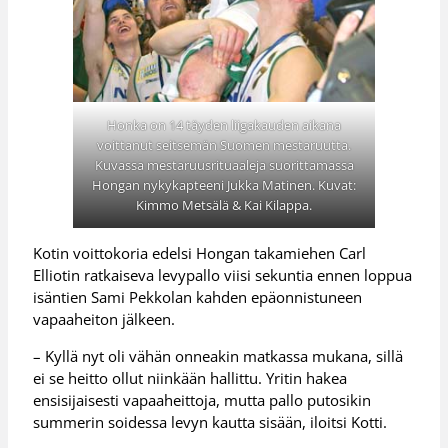
Honka on 14 täyden liigakauden aikana
voittanut seitsemän Suomen mestaruutta.
Kuvassa mestaruusrituaaleja suorittamassa
Hongan nykykapteeni Jukka Matinen. Kuvat:
Kimmo Metsälä & Kai Kilappa.
Kotin voittokoria edelsi Hongan takamiehen Carl
Elliotin ratkaiseva levypallo viisi sekuntia ennen loppua
isäntien Sami Pekkolan kahden epäonnistuneen
vapaaheiton jälkeen.
– Kyllä nyt oli vähän onneakin matkassa mukana, sillä
ei se heitto ollut niinkään hallittu. Yritin hakea
ensisijaisesti vapaaheittoja, mutta pallo putosikin
summerin soidessa levyn kautta sisään, iloitsi Kotti.