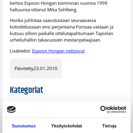
kertoo Espoon Hongan toiminnan vuonna 1999
haltuunsa ottanut Mika Sohlberg.
Honka juhlistaa saavutustaan seuraavassa
kotiottelussaan ensi perjantaina Forssaa vastaan ja
kutsuu silloin paikalle ottelutapahtumaan Tapiolan
urheiluhalliin takavuosien mestaripelaajiaan.
Lisätiedot:
Espoon Hongan nettisivut
Päivitetty
23.01.2010
Kategoriat
Korisliiga
Pääjuttu
Sarjat
Suostumus
Yksityiskohdat
Tietoja