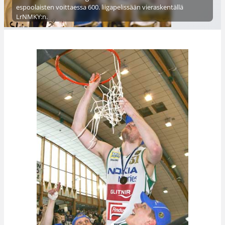
espoolaisten voittaessa 600. liigapelissään vieraskentällä
LrNMKY:n.