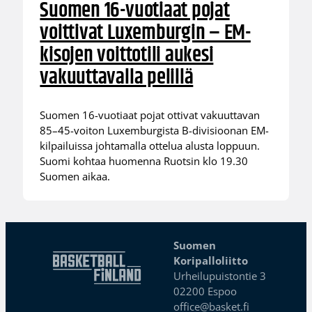
Suomen 16-vuotiaat pojat
voittivat Luxemburgin – EM-
kisojen voittotili aukesi
vakuuttavalla pelillä
Suomen 16-vuotiaat pojat ottivat vakuuttavan
85–45-voiton Luxemburgista B-divisioonan EM-
kilpailuissa johtamalla ottelua alusta loppuun.
Suomi kohtaa huomenna Ruotsin klo 19.30
Suomen aikaa.
Suomen
Koripalloliitto
Urheilupuistontie 3
02200 Espoo
office@basket.fi