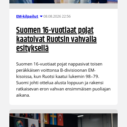
08.08.2026 22:56
EM-kilpailut
Suomen 16-vuotiaat pojat
kaatoivat Ruotsin vahvalla
esityksellä
Suomen 16-vuotiaat pojat nappasivat toisen
peräkkäisen voittonsa B-divisioonan EM-
kisoissa, kun Ruotsi kaatui lukemin 98–79.
Suomi johti ottelua alusta loppuun ja rakensi
ratkaisevan eron vahvan ensimmäisen puoliajan
aikana.