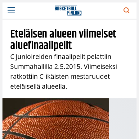
Siirry
sisältöön
Eteläisen alueen viimeiset
aluefinaalipelit
C junioireiden finaalipelit pelattiin
Summahallilla 2.5.2015. Viimeiseksi
ratkottiin C-ikäisten mestaruudet
eteläisellä alueella.