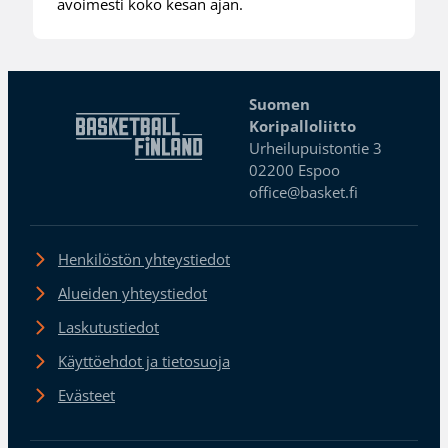
avoimesti koko kesän ajan.
Suomen
Koripalloliitto
Urheilupuistontie 3
02200 Espoo
office@basket.fi
Henkilöstön yhteystiedot
Alueiden yhteystiedot
Laskutustiedot
Käyttöehdot ja tietosuoja
Evästeet