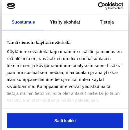
Syksyllä 2026 käynnistyvään kolmanteen
verkostovuoteen etsitään valmentajia, jotka
Suostumus
Yksityiskohdat
Tietoja
haluavat sitoutua lasten valmennuksen
kehittämiseen henkilökohtaisella ja oman
arkiympäristönsä tasolla.
Tämä sivusto käyttää evästeitä
Käytämme evästeitä tarjoamamme sisällön ja mainosten
räätälöimiseen, sosiaalisen median ominaisuuksien
tukemiseen ja kävijämäärämme analysoimiseen. Lisäksi
jaamme sosiaalisen median, mainosalan ja analytiikka-
alan kumppaneillemme tietoja siitä, miten käytät
sivustoamme. Kumppanimme voivat yhdistää näitä
tietoja muihin tietoihin, joita olet antanut heille tai joita on
kerätty, kun olet käyttänyt heidän palvelujaan.
Salli kaikki
01.07.2026 11:30
Alueen sarja