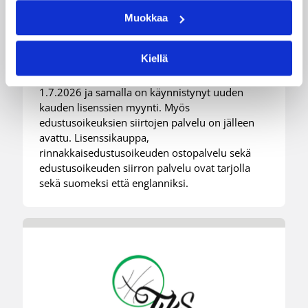
Koriskauden 2026-27 lisenssit
Muokkaa
myynnissä
Kiellä
Koripallokausi 2026-27 käynnistyy virallisesti
1.7.2026 ja samalla on käynnistynyt uuden
kauden lisenssien myynti. Myös
edustusoikeuksien siirtojen palvelu on jälleen
avattu. Lisenssikauppa,
rinnakkaisedustusoikeuden ostopalvelu sekä
edustusoikeuden siirron palvelu ovat tarjolla
sekä suomeksi että englanniksi.