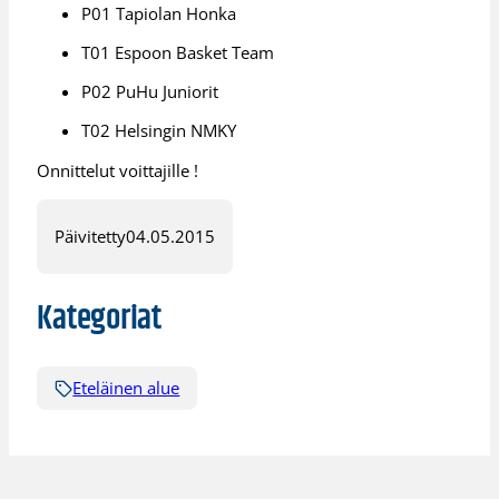
P01 Tapiolan Honka
T01 Espoon Basket Team
P02 PuHu Juniorit
T02 Helsingin NMKY
Onnittelut voittajille !
Päivitetty
04.05.2015
Kategoriat
Eteläinen alue