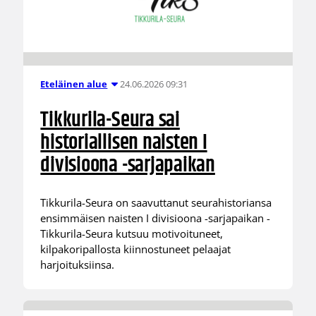
24.06.2026 09:31
Eteläinen alue
Tikkurila-Seura sai
historiallisen naisten I
divisioona -sarjapaikan
Tikkurila-Seura on saavuttanut seurahistoriansa
ensimmäisen naisten I divisioona -sarjapaikan -
Tikkurila-Seura kutsuu motivoituneet,
kilpakoripallosta kiinnostuneet pelaajat
harjoituksiinsa.