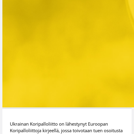
Ukrainan Koripalloliitto on lähestynyt Euroopan
Koripalloliittoja kirjeellä, jossa toivotaan tuen osoitusta