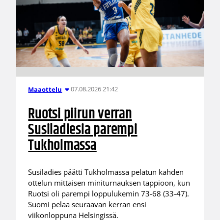
07.08.2026 21:42
Maaottelu
Ruotsi piirun verran
Susiladiesia parempi
Tukholmassa
Susiladies päätti Tukholmassa pelatun kahden
ottelun mittaisen miniturnauksen tappioon, kun
Ruotsi oli parempi loppulukemin 73-68 (33-47).
Suomi pelaa seuraavan kerran ensi
viikonloppuna Helsingissä.