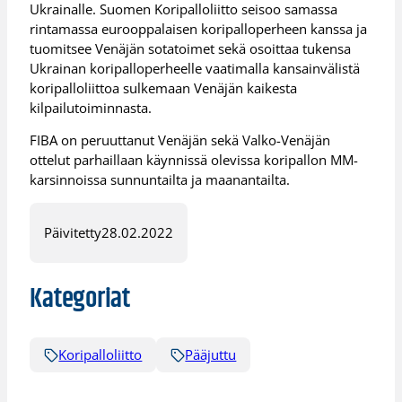
Ukrainalle. Suomen Koripalloliitto seisoo samassa
rintamassa eurooppalaisen koripalloperheen kanssa ja
tuomitsee Venäjän sotatoimet sekä osoittaa tukensa
Ukrainan koripalloperheelle vaatimalla kansainvälistä
koripalloliittoa sulkemaan Venäjän kaikesta
kilpailutoiminnasta.
FIBA on peruuttanut Venäjän sekä Valko-Venäjän
ottelut parhaillaan käynnissä olevissa koripallon MM-
karsinnoissa sunnuntailta ja maanantailta.
Päivitetty
28.02.2022
Kategoriat
Koripalloliitto
Pääjuttu