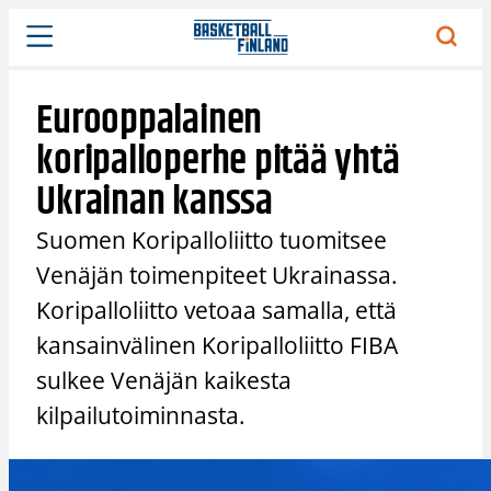
Siirry
sisältöön
Eurooppalainen
koripalloperhe pitää yhtä
Ukrainan kanssa
Suomen Koripalloliitto tuomitsee
Venäjän toimenpiteet Ukrainassa.
Koripalloliitto vetoaa samalla, että
kansainvälinen Koripalloliitto FIBA
sulkee Venäjän kaikesta
kilpailutoiminnasta.