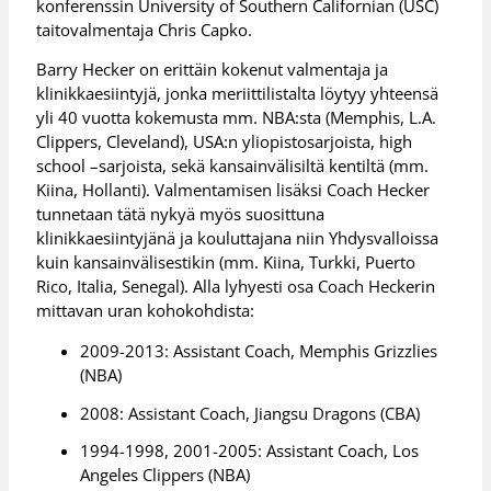
konferenssin University of Southern Californian (USC)
taitovalmentaja Chris Capko.
Barry Hecker on erittäin kokenut valmentaja ja
klinikkaesiintyjä, jonka meriittilistalta löytyy yhteensä
yli 40 vuotta kokemusta mm. NBA:sta (Memphis, L.A.
Clippers, Cleveland), USA:n yliopistosarjoista, high
school –sarjoista, sekä kansainvälisiltä kentiltä (mm.
Kiina, Hollanti). Valmentamisen lisäksi Coach Hecker
tunnetaan tätä nykyä myös suosittuna
klinikkaesiintyjänä ja kouluttajana niin Yhdysvalloissa
kuin kansainvälisestikin (mm. Kiina, Turkki, Puerto
Rico, Italia, Senegal). Alla lyhyesti osa Coach Heckerin
mittavan uran kohokohdista:
2009-2013: Assistant Coach, Memphis Grizzlies
(NBA)
2008: Assistant Coach, Jiangsu Dragons (CBA)
1994-1998, 2001-2005: Assistant Coach, Los
Angeles Clippers (NBA)