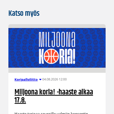
Katso myös
04.08.2026 12:00
Koripalloliitto
Miljoona koria! -haaste alkaa
17.8.
Haaste tarjoaa seuroille valmiin konseptin