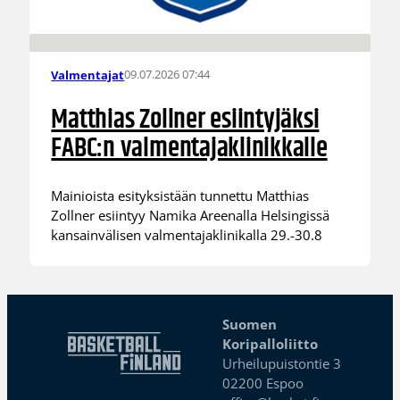
09.07.2026 07:44
Valmentajat
Matthias Zollner esiintyjäksi
FABC:n valmentajaklinikkalle
Mainioista esityksistään tunnettu Matthias
Zollner esiintyy Namika Areenalla Helsingissä
kansainvälisen valmentajaklinikalla 29.-30.8
Suomen
Koripalloliitto
Urheilupuistontie 3
02200 Espoo