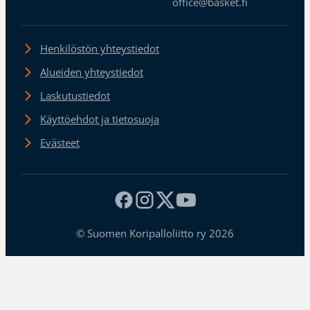
office@basket.fi
Henkilöstön yhteystiedot
Alueiden yhteystiedot
Laskutustiedot
Käyttöehdot ja tietosuoja
Evästeet
© Suomen Koripalloliitto ry 2026