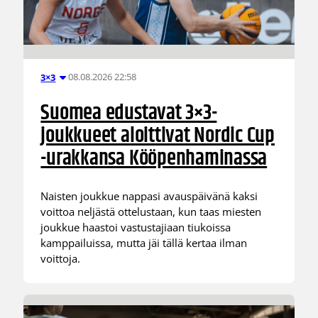
08.08.2026 22:58
3×3
Suomea edustavat 3×3-
joukkueet aloittivat Nordic Cup
-urakkansa Kööpenhaminassa
Naisten joukkue nappasi avauspäivänä kaksi
voittoa neljästä ottelustaan, kun taas miesten
joukkue haastoi vastustajiaan tiukoissa
kamppailuissa, mutta jäi tällä kertaa ilman
voittoja.