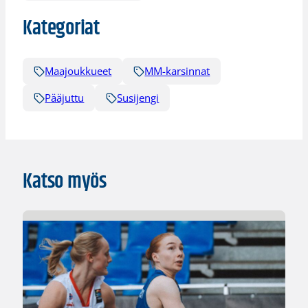
Kategoriat
Maajoukkueet
MM-karsinnat
Pääjuttu
Susijengi
Katso myös