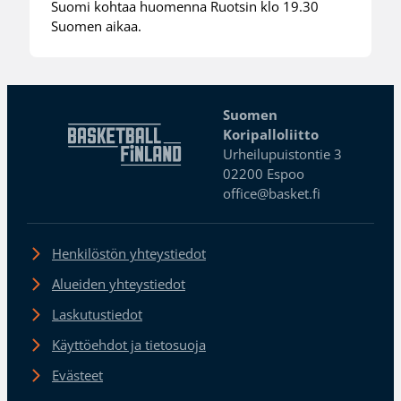
Suomi kohtaa huomenna Ruotsin klo 19.30
Suomen aikaa.
Suomen
Koripalloliitto
Urheilupuistontie 3
02200 Espoo
office@basket.fi
Henkilöstön yhteystiedot
Alueiden yhteystiedot
Laskutustiedot
Käyttöehdot ja tietosuoja
Evästeet