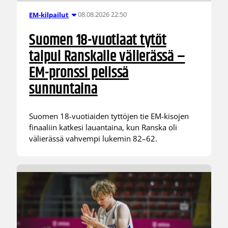
08.08.2026 22:50
EM-kilpailut
Suomen 18-vuotiaat tytöt
taipui Ranskalle välierässä –
EM-pronssi pelissä
sunnuntaina
Suomen 18-vuotiaiden tyttöjen tie EM-kisojen
finaaliin katkesi lauantaina, kun Ranska oli
välierässä vahvempi lukemin 82–62.