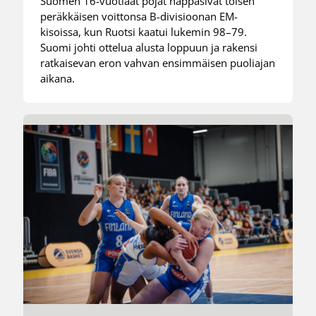
Suomen 16-vuotiaat pojat nappasivat toisen
peräkkäisen voittonsa B-divisioonan EM-
kisoissa, kun Ruotsi kaatui lukemin 98–79.
Suomi johti ottelua alusta loppuun ja rakensi
ratkaisevan eron vahvan ensimmäisen puoliajan
aikana.