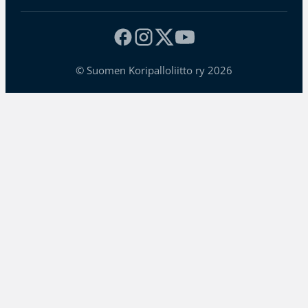
© Suomen Koripalloliitto ry 2026