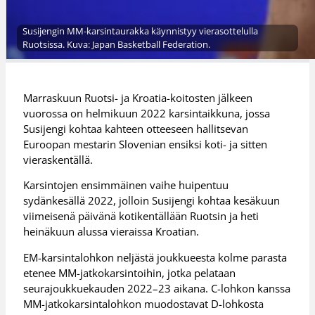
Susijengin MM-karsintaurakka käynnistyy vierasottelulla
Ruotsissa. Kuva: Japan Basketball Federation.
Marraskuun Ruotsi- ja Kroatia-koitosten jälkeen
vuorossa on helmikuun 2022 karsintaikkuna, jossa
Susijengi kohtaa kahteen otteeseen hallitsevan
Euroopan mestarin Slovenian ensiksi koti- ja sitten
vieraskentällä.
Karsintojen ensimmäinen vaihe huipentuu
sydänkesällä 2022, jolloin Susijengi kohtaa kesäkuun
viimeisenä päivänä kotikentällään Ruotsin ja heti
heinäkuun alussa vieraissa Kroatian.
EM-karsintalohkon neljästä joukkueesta kolme parasta
etenee MM-jatkokarsintoihin, jotka pelataan
seurajoukkuekauden 2022–23 aikana. C-lohkon kanssa
MM-jatkokarsintalohkon muodostavat D-lohkosta