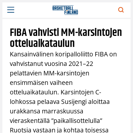
Siirry
sisältöön
FIBA vahvisti MM-karsintojen
otteluaikataulun
Kansainvälinen koripalloliitto FIBA on
vahvistanut vuosina 2021–22
pelattavien MM-karsintojen
ensimmäisen vaiheen
otteluaikataulun. Karsintojen C-
lohkossa pelaava Susijengi aloittaa
urakkansa marraskuussa
vieraskentällä ”paikallisottelulla”
Ruotsia vastaan ja kohtaa toisessa