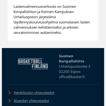
Lastenvalmennusverkosto on Suomen
Koripalloliiton ja Kolmen Kampuksen
Urheiluopiston järjestämä
täydennyskoulutusohjelma suomalaisen lasten
valmennuksen kehittämiseksi ja arkisen
seuratoiminnan auttamiseksi.
Suomen
Koripalloliitto
Urheilupuistontie 3
02200 Espoo
office@basket.fi
Henkilöstön yhteystiedot
Alueiden yhteystiedot