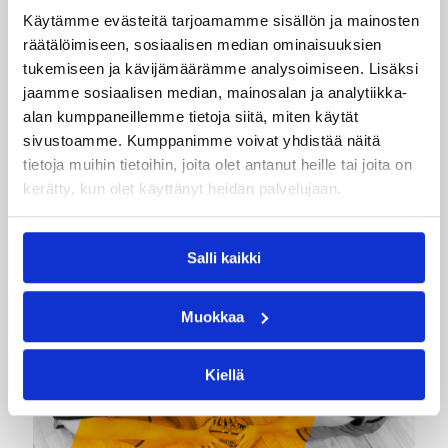
Käytämme evästeitä tarjoamamme sisällön ja mainosten
04.08.2026 12:00
Koripalloliitto
räätälöimiseen, sosiaalisen median ominaisuuksien
tukemiseen ja kävijämäärämme analysoimiseen. Lisäksi
Miljoona koria! -haaste alkaa
jaamme sosiaalisen median, mainosalan ja analytiikka-
17.8.
alan kumppaneillemme tietoja siitä, miten käytät
sivustoamme. Kumppanimme voivat yhdistää näitä
tietoja muihin tietoihin, joita olet antanut heille tai joita on
Haaste tarjoaa seuroille valmiin konseptin
kerätty, kun olet käyttänyt heidän palvelujaan.
innostaa mukaan uusia pelaajia ja syventää
yhteistyötä koulujen kanssa.
Salli kaikki
Muokkaa
Kiellä