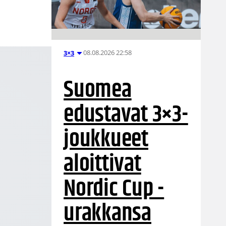
08.08.2026 22:58
3×3
Suomea
edustavat 3×3-
joukkueet
aloittivat
Nordic Cup -
urakkansa