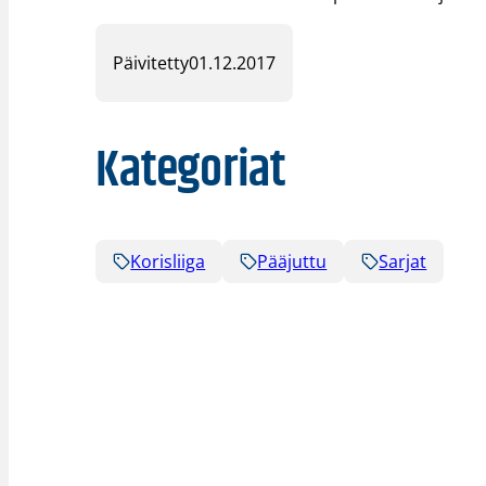
Päivitetty
01.12.2017
Kategoriat
Korisliiga
Pääjuttu
Sarjat