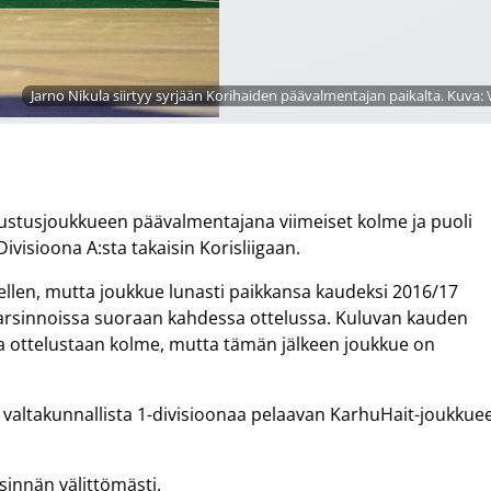
Jarno Nikula siirtyy syrjään Korihaiden päävalmentajan paikalta. Kuva: 
dustusjoukkueen päävalmentajana viimeiset kolme ja puoli
visioona A:sta takaisin Korisliigaan.
dellen, mutta joukkue lunasti paikkansa kaudeksi 2016/17
igakarsinnoissa suoraan kahdessa ottelussa. Kuluvan kauden
ta ottelustaan kolme, mutta tämän jälkeen joukkue on
en valtakunnallista 1-divisioonaa pelaavan KarhuHait-joukkue
sinnän välittömästi.