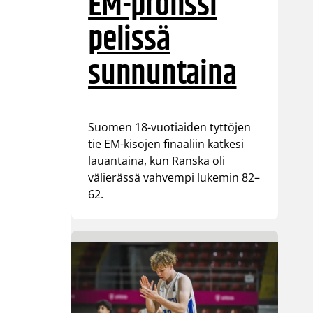
EM-pronssi
pelissä
sunnuntaina
Suomen 18-vuotiaiden tyttöjen
tie EM-kisojen finaaliin katkesi
lauantaina, kun Ranska oli
välierässä vahvempi lukemin 82–
62.