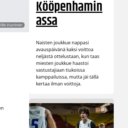
Kööpenhamin
assa
Ville Vuorinen
Naisten joukkue nappasi
avauspäivänä kaksi voittoa
neljästä ottelustaan, kun taas
miesten joukkue haastoi
vastustajiaan tiukoissa
kamppailuissa, mutta jäi tällä
kertaa ilman voittoja.
en