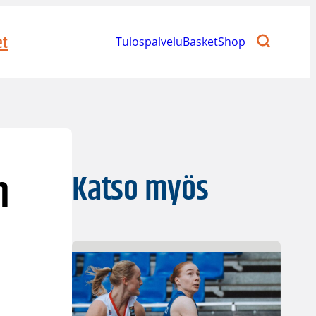
et
Tulospalvelu
BasketShop
n
Katso myös