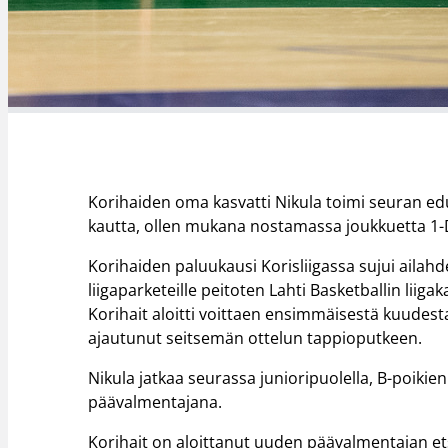
Korihaiden oma kasvatti Nikula toimi seuran e
kautta, ollen mukana nostamassa joukkuetta 1-Di
Korihaiden paluukausi Korisliigassa sujui ailah
liigaparketeille peitoten Lahti Basketballin li
Korihait aloitti voittaen ensimmäisestä kuudes
ajautunut seitsemän ottelun tappioputkeen.
Nikula jatkaa seurassa junioripuolella, B-poiki
päävalmentajana.
Korihait on aloittanut uuden päävalmentajan et