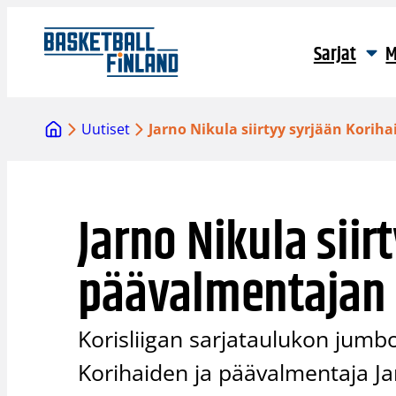
Siirry
sisältöön
Sarjat
M
Uutiset
Jarno Nikula siirtyy syrjään Kori
Jarno Nikula siir
päävalmentajan 
Korisliigan sarjataulukon jum
Korihaiden ja päävalmentaja Jar