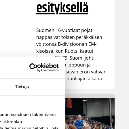
esityksellä
Suomen 16-vuotiaat pojat
nappasivat toisen peräkkäisen
voittonsa B-divisioonan EM-
kisoissa, kun Ruotsi kaatui
lukemin 98–79. Suomi johti
ottelua alusta loppuun ja
rakensi ratkaisevan eron vahvan
ensimmäisen puoliajan aikana.
Tietoja
 ominaisuuksien tukemiseen
tiikka-alan
ietoja muihin tietoihin, joita