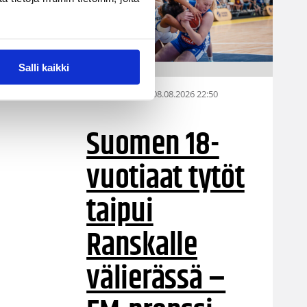
Salli kaikki
08.08.2026 22:50
EM-kilpailut
Suomen 18-
vuotiaat tytöt
taipui
Ranskalle
välierässä –