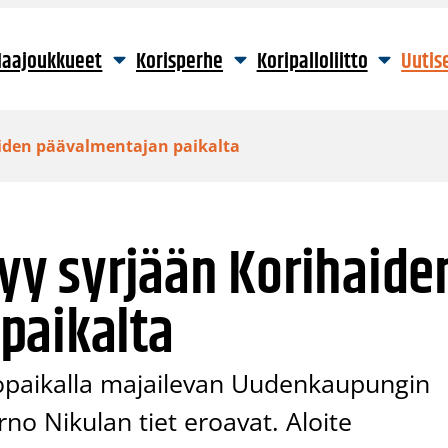
aajoukkueet
Korisperhe
Koripalloliitto
Uutis
haiden päävalmentajan paikalta
tyy syrjään Korihaide
paikalta
bopaikalla majailevan Uudenkaupungin
no Nikulan tiet eroavat. Aloite