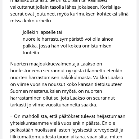
maaliskuusta asti. Se on suoraan tai välillisesti
vaikuttanut jollain tasolla lähes jokaiseen. Korisliiga-
seurat ovat joutuneet myös kurimuksen kohteeksi siinä
missä koko urheilu.
Jollekin lapselle tai
nuorelle harrastusympäristö voi olla ainoa
paikka, jossa hän voi kokea onnistumisen
tunteita.
Nuorten maajoukkuevalmentaja Laakso on
huolestuneena seurannut nykyistä tilannetta etenkin
nuorten harrastamisen näkökulmasta. Vaikka Laakso
on viime vuosina noussut koko kansan tietoisuuteen
Suomen mestaruuksien myötä, on nuorten
harrastaminen ollut se, jota Laakso on seurannut
tarkasti jo viime vuosituhannelta saakka.
– On mahdollista, että päätökset tulevat heijastumaan
yhteiskuntaamme vielä vuosienkin päästä. En ole
pelkästään huolissani lasten fyysisestä terveydestä ja
liikkumattomuudesta tauon aikana, vaan siitä, miten