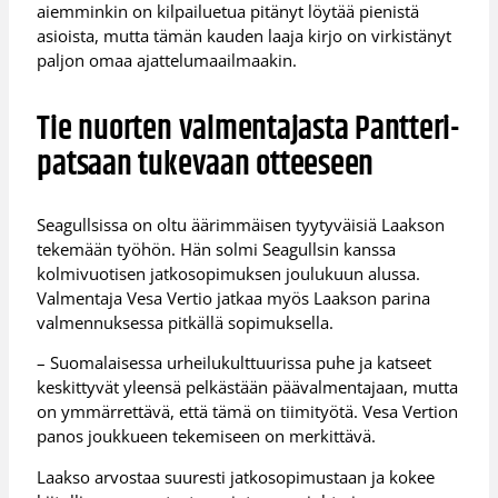
aiemminkin on kilpailuetua pitänyt löytää pienistä
asioista, mutta tämän kauden laaja kirjo on virkistänyt
paljon omaa ajattelumaailmaakin.
Tie nuorten valmentajasta Pantteri-
patsaan tukevaan otteeseen
Seagullsissa on oltu äärimmäisen tyytyväisiä Laakson
tekemään työhön. Hän solmi Seagullsin kanssa
kolmivuotisen jatkosopimuksen joulukuun alussa.
Valmentaja Vesa Vertio jatkaa myös Laakson parina
valmennuksessa pitkällä sopimuksella.
– Suomalaisessa urheilukulttuurissa puhe ja katseet
keskittyvät yleensä pelkästään päävalmentajaan, mutta
on ymmärrettävä, että tämä on tiimityötä. Vesa Vertion
panos joukkueen tekemiseen on merkittävä.
Laakso arvostaa suuresti jatkosopimustaan ja kokee