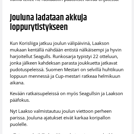
Jouluna ladataan akkuja
loppurytistykseen
Kun Korisliiga jatkuu joulun välipäivinä, Laakson
mukaan kentällä nähdään entistä nälkäisempi ja hyvin
harjoitellut Seagulls. Runkosarja typistyi 22 otteluun,
jonka jälkeen kahdeksan parasta joukkuetta jatkavat
pudotuspeleissä. Suomen Mestari on selvillä huhtikuun
loppuun mennessä ja Cup-mestari ratkeaa helmikuun
aikana.
Kevään ratkaisupeleissä on myös Seagullsin ja Laakson
pääfokus.
Nyt Laakso valmistautuu joulun viettoon perheen
parissa. Jouluna ajatukset eivät karkaa koripallon
puolelle.