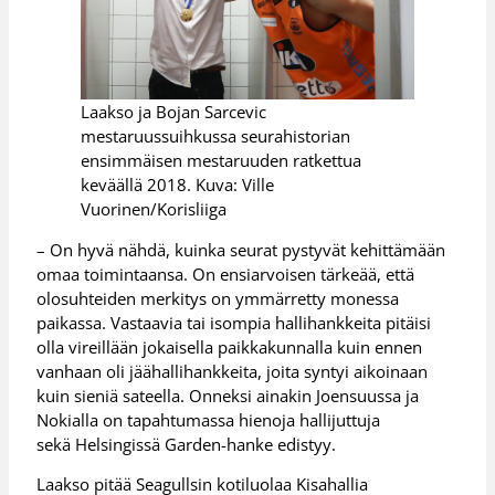
Laakso ja Bojan Sarcevic
mestaruussuihkussa seurahistorian
ensimmäisen mestaruuden ratkettua
keväällä 2018. Kuva: Ville
Vuorinen/Korisliiga
– On hyvä nähdä, kuinka seurat pystyvät kehittämään
omaa toimintaansa. On ensiarvoisen tärkeää, että
olosuhteiden merkitys on ymmärretty monessa
paikassa. Vastaavia tai isompia hallihankkeita pitäisi
olla vireillään jokaisella paikkakunnalla kuin ennen
vanhaan oli jäähallihankkeita, joita syntyi aikoinaan
kuin sieniä sateella. Onneksi ainakin Joensuussa ja
Nokialla on tapahtumassa hienoja hallijuttuja
sekä Helsingissä Garden-hanke edistyy.
Laakso pitää Seagullsin kotiluolaa Kisahallia