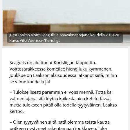
Jussi Laakso aloitti Seagullsin päävalmentajana kaudella 2019-20.
Kuva: Ville Vuorinen/Korisliiga
Seagulls on aloittanut Korisliigan tappioitta.
Voittosarakkeessa komeilee hieno luku kymmenen.
Joukkue on Laakson alaisuudessa jatkanut siitä, mihin
se viime kaudella jäi.
– Tuloksellisesti paremmin ei voisi mennä. Totta kai
valmentajana sitä löytää kaikesta aina kehitettävää,
mutta tulokseen pitää olla todella tyytyväinen, Laakso
kertoo.
– Olen tyytyväinen siitä, että olemme toista kautta
putkeen pystyneet rakentamaan joukkueen, joka