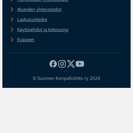
Alueiden yhteystiedot
Laskutustiedot
Käyttöehdot ja tietosuoja
Evästeet
© Suomen Koripalloliitto ry 2026