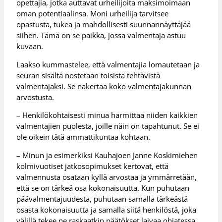
opettajia, jotka auttavat urheilijoita maksimoimaan
oman potentiaalinsa. Moni urheilija tarvitsee
opastusta, tukea ja mahdollisesti suunnannäyttäjää
siihen. Tämä on se paikka, jossa valmentaja astuu
kuvaan.
Laakso kummastelee, että valmentajia lomautetaan ja
seuran sisältä nostetaan toisista tehtävistä
valmentajaksi. Se nakertaa koko valmentajakunnan
arvostusta.
– Henkilökohtaisesti minua harmittaa niiden kaikkien
valmentajien puolesta, joille näin on tapahtunut. Se ei
ole oikein tätä ammattikuntaa kohtaan.
– Minun ja esimerkiksi Kauhajoen Janne Koskimiehen
kolmivuotiset jatkosopimukset kertovat, että
valmennusta osataan kyllä arvostaa ja ymmärretään,
että se on tärkeä osa kokonaisuutta. Kun puhutaan
päävalmentajuudesta, puhutaan samalla tärkeästä
osasta kokonaisuutta ja samalla siitä henkilöstä, joka
välillä tekee ne raskaatkin päätökset laivaa ohjatessa.