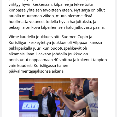
viihtyy hyvin keskenään, kilpailee ja tekee töitä
kimpassa yhteisen tavoitteen eteen. Nyt sarja on ollut
tauolla muutaman viikon, mutta olemme tästä
huolimatta vetäneet todella hyviä harjoituksia, ja
pelaajilla on kova kilpailemisen halu jatkuvasti päällä.
Viime kaudella joukkue voitti Suomen Cupin ja
Korisliigan keskeytettyä joukkue oli Vilppaan kanssa
piikkipaikalla juuri kun pudotuspelikevät oli
alkamaisillaan. Laakson johdolla joukkue on
onnistunut nappaamaan 40 voittoa ja kokenut tappion
vain kuudesti Korisliigassa hänen
päävalmentajajaksonsa aikana.