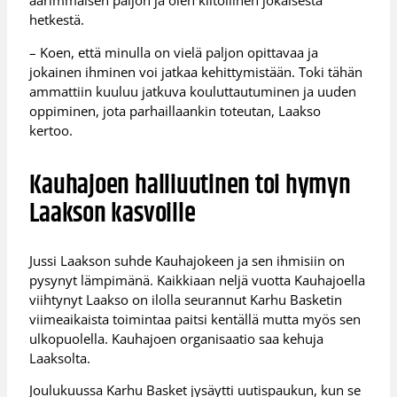
äärimmäisen paljon ja olen kiitollinen jokaisesta
hetkestä.
– Koen, että minulla on vielä paljon opittavaa ja
jokainen ihminen voi jatkaa kehittymistään. Toki tähän
ammattiin kuuluu jatkuva kouluttautuminen ja uuden
oppiminen, jota parhaillaankin toteutan, Laakso
kertoo.
Kauhajoen halliuutinen toi hymyn
Laakson kasvoille
Jussi Laakson suhde Kauhajokeen ja sen ihmisiin on
pysynyt lämpimänä. Kaikkiaan neljä vuotta Kauhajoella
viihtynyt Laakso on ilolla seurannut Karhu Basketin
viimeaikaista toimintaa paitsi kentällä mutta myös sen
ulkopuolella. Kauhajoen organisaatio saa kehuja
Laaksolta.
Joulukuussa Karhu Basket jysäytti uutispaukun, kun se