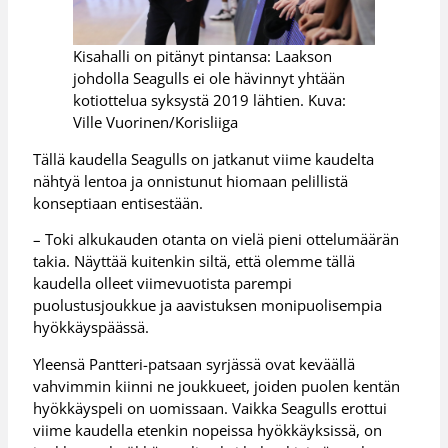
Kisahalli on pitänyt pintansa: Laakson
johdolla Seagulls ei ole hävinnyt yhtään
kotiottelua syksystä 2019 lähtien. Kuva:
Ville Vuorinen/Korisliiga
Tällä kaudella Seagulls on jatkanut viime kaudelta
nähtyä lentoa ja onnistunut hiomaan pelillistä
konseptiaan entisestään.
– Toki alkukauden otanta on vielä pieni ottelumäärän
takia. Näyttää kuitenkin siltä, että olemme tällä
kaudella olleet viimevuotista parempi
puolustusjoukkue ja aavistuksen monipuolisempia
hyökkäyspäässä.
Yleensä Pantteri-patsaan syrjässä ovat keväällä
vahvimmin kiinni ne joukkueet, joiden puolen kentän
hyökkäyspeli on uomissaan. Vaikka Seagulls erottui
viime kaudella etenkin nopeissa hyökkäyksissä, on