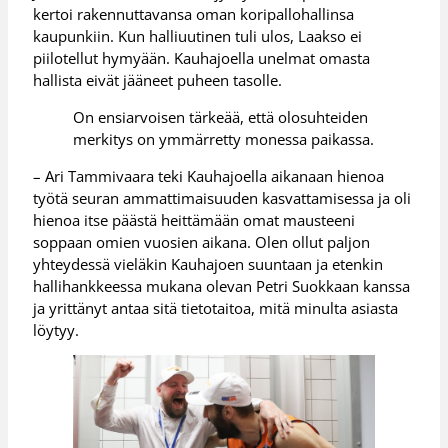
kertoi rakennuttavansa oman koripallohallinsa
kaupunkiin. Kun halliuutinen tuli ulos, Laakso ei
piilotellut hymyään. Kauhajoella unelmat omasta
hallista eivät jääneet puheen tasolle.
On ensiarvoisen tärkeää, että olosuhteiden
merkitys on ymmärretty monessa paikassa.
– Ari Tammivaara teki Kauhajoella aikanaan hienoa
työtä seuran ammattimaisuuden kasvattamisessa ja oli
hienoa itse päästä heittämään omat mausteeni
soppaan omien vuosien aikana. Olen ollut paljon
yhteydessä vieläkin Kauhajoen suuntaan ja etenkin
hallihankkeessa mukana olevan Petri Suokkaan kanssa
ja yrittänyt antaa sitä tietotaitoa, mitä minulta asiasta
löytyy.