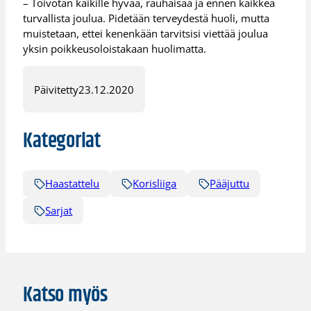
– Toivotan kaikille hyvää, rauhaisaa ja ennen kaikkea
turvallista joulua. Pidetään terveydestä huoli, mutta
muistetaan, ettei kenenkään tarvitsisi viettää joulua
yksin poikkeusoloistakaan huolimatta.
Päivitetty
23.12.2020
Kategoriat
Haastattelu
Korisliiga
Pääjuttu
Sarjat
Katso myös