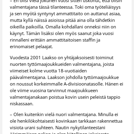
– En olisi vielä jokunen vuosi sitten uskonut, että olisin
valmentajana tässä tilanteessa. Toki oma työteliäisyys
ja sen myötä syntynyt ammattitaito on auttanut asiaa,
mutta kyllä näissä asioissa pitää aina olla tähdetkin
oikeilla paikoilla. Omalla kohdallani onneksi niin on
käynyt. Tämän lisäksi olen myös saanut joka vuosi
rinnalleni erittäin ammattitaitoisen staffin ja
erinomaiset pelaajat.
Vuodesta 2001 Laakso on yhtäjaksoisesti toiminut
nuorten tyttömaajoukkueiden valmentajana, joista
viimeiset kolme vuotta 18-vuotiaiden
päävalmentajana. Laakson johdolla tyttömaajoukkue
on noussut korkeimmalle A-divisioonatasolle. Hänen ei
ole viime vuosina tarvinnut maajoukkueen
valmentajanakaan poistua kovin usein peleistä tappio
niskassaan.
– Olen kuitenkin vielä nuori valmentajana. Minulla ei
ole henkilökohtaisesti kovinkaan tarkkaan rakennettua
visiota urani suhteen. Nautin nykytilanteestani