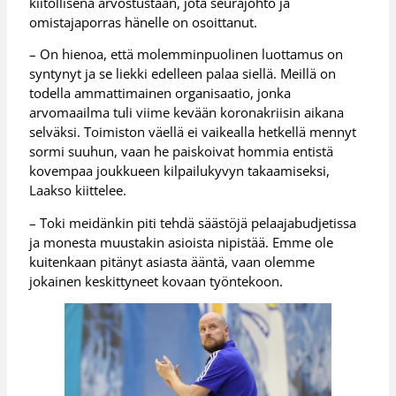
kiitollisena arvostustaan, jota seurajohto ja
omistajaporras hänelle on osoittanut.
– On hienoa, että molemminpuolinen luottamus on
syntynyt ja se liekki edelleen palaa siellä. Meillä on
todella ammattimainen organisaatio, jonka
arvomaailma tuli viime kevään koronakriisin aikana
selväksi. Toimiston väellä ei vaikealla hetkellä mennyt
sormi suuhun, vaan he paiskoivat hommia entistä
kovempaa joukkueen kilpailukyvyn takaamiseksi,
Laakso kiittelee.
– Toki meidänkin piti tehdä säästöjä pelaajabudjetissa
ja monesta muustakin asioista nipistää. Emme ole
kuitenkaan pitänyt asiasta ääntä, vaan olemme
jokainen keskittyneet kovaan työntekoon.