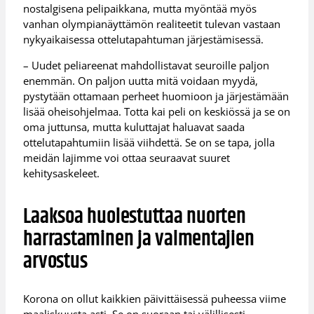
nostalgisena pelipaikkana, mutta myöntää myös
vanhan olympianäyttämön realiteetit tulevan vastaan
nykyaikaisessa ottelutapahtuman järjestämisessä.
– Uudet peliareenat mahdollistavat seuroille paljon
enemmän. On paljon uutta mitä voidaan myydä,
pystytään ottamaan perheet huomioon ja järjestämään
lisää oheisohjelmaa. Totta kai peli on keskiössä ja se on
oma juttunsa, mutta kuluttajat haluavat saada
ottelutapahtumiin lisää viihdettä. Se on se tapa, jolla
meidän lajimme voi ottaa seuraavat suuret
kehitysaskeleet.
Laaksoa huolestuttaa nuorten
harrastaminen ja valmentajien
arvostus
Korona on ollut kaikkien päivittäisessä puheessa viime