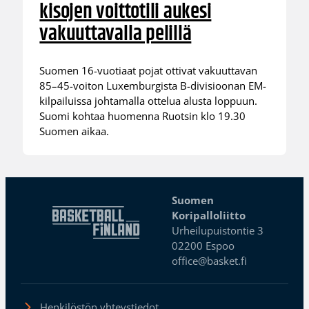
kisojen voittotili aukesi
vakuuttavalla pelillä
Suomen 16-vuotiaat pojat ottivat vakuuttavan
85–45-voiton Luxemburgista B-divisioonan EM-
kilpailuissa johtamalla ottelua alusta loppuun.
Suomi kohtaa huomenna Ruotsin klo 19.30
Suomen aikaa.
Suomen
Koripalloliitto
Urheilupuistontie 3
02200 Espoo
office@basket.fi
Henkilöstön yhteystiedot