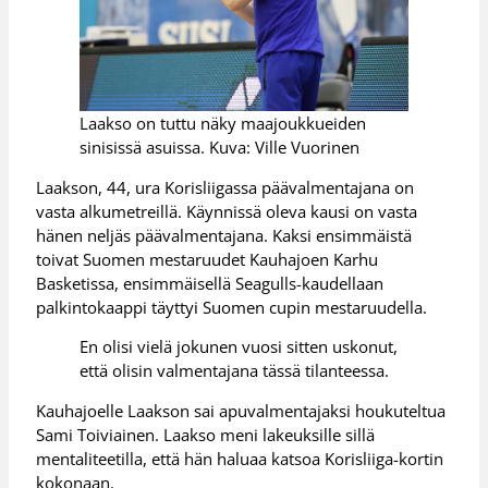
Laakso on tuttu näky maajoukkueiden
sinisissä asuissa. Kuva: Ville Vuorinen
Laakson, 44, ura Korisliigassa päävalmentajana on
vasta alkumetreillä. Käynnissä oleva kausi on vasta
hänen neljäs päävalmentajana. Kaksi ensimmäistä
toivat Suomen mestaruudet Kauhajoen Karhu
Basketissa, ensimmäisellä Seagulls-kaudellaan
palkintokaappi täyttyi Suomen cupin mestaruudella.
En olisi vielä jokunen vuosi sitten uskonut,
että olisin valmentajana tässä tilanteessa.
Kauhajoelle Laakson sai apuvalmentajaksi houkuteltua
Sami Toiviainen. Laakso meni lakeuksille sillä
mentaliteetilla, että hän haluaa katsoa Korisliiga-kortin
kokonaan.