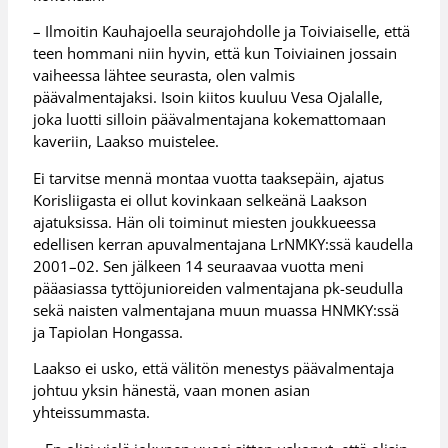
– Ilmoitin Kauhajoella seurajohdolle ja Toiviaiselle, että
teen hommani niin hyvin, että kun Toiviainen jossain
vaiheessa lähtee seurasta, olen valmis
päävalmentajaksi. Isoin kiitos kuuluu Vesa Ojalalle,
joka luotti silloin päävalmentajana kokemattomaan
kaveriin, Laakso muistelee.
Ei tarvitse mennä montaa vuotta taaksepäin, ajatus
Korisliigasta ei ollut kovinkaan selkeänä Laakson
ajatuksissa. Hän oli toiminut miesten joukkueessa
edellisen kerran apuvalmentajana LrNMKY:ssä kaudella
2001–02. Sen jälkeen 14 seuraavaa vuotta meni
pääasiassa tyttöjunioreiden valmentajana pk-seudulla
sekä naisten valmentajana muun muassa HNMKY:ssä
ja Tapiolan Hongassa.
Laakso ei usko, että välitön menestys päävalmentaja
johtuu yksin hänestä, vaan monen asian
yhteissummasta.