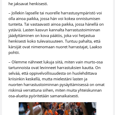
he jaksavat henkisesti.
– Jollekin lapselle tai nuorelle harrastusympäristö voi
olla ainoa paikka, jossa hän voi kokea onnistumisen
tunteita. Tai vastaavasti ainoa paikka, jossa hänellä on
ystäviä. Lasten kasvun kannalta harrastustoiminnan
jäädyttäminen on kova päätös, joka voi heijastua
henkisesti koko tulevaisuuteen. Tuntuu pahalta, että
kärsijät ovat nimenomaan nuoret harrastajat, Laakso
pohtii.
– Olemme nähneet lukuja siitä, miten vain murto-osa
tartunnoista ovat levinneet harrastuksien kautta. On
selvää, että oppivelvollisuudesta on huolehdittava
kriisinkin keskellä, mutta mielestäni lasten ja
nuorten harrastustoiminnan pysäyttämisessä on omat
riskinsä verrattuna siihen, miten muita yhteiskunnan
osa-alueita pyöritetään samanaikaisesti.