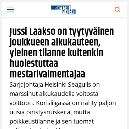
Siirry
sisältöön
Jussi Laakso on tyytyväinen
joukkueen alkukauteen,
yleinen tilanne kuitenkin
huolestuttaa
mestarivalmentajaa
Sarjajohtaja Helsinki Seagulls on
marssinut alkukaudella voitosta
voittoon. Korisliigassa on nähty paljon
uusia piristysruiskeita, mutta
poikkeustilanne ja sen tuomat