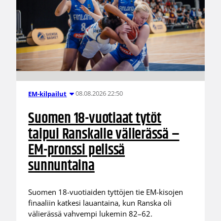
08.08.2026 22:50
EM-kilpailut
Suomen 18-vuotiaat tytöt
taipui Ranskalle välierässä –
EM-pronssi pelissä
sunnuntaina
Suomen 18-vuotiaiden tyttöjen tie EM-kisojen
finaaliin katkesi lauantaina, kun Ranska oli
välierässä vahvempi lukemin 82–62.