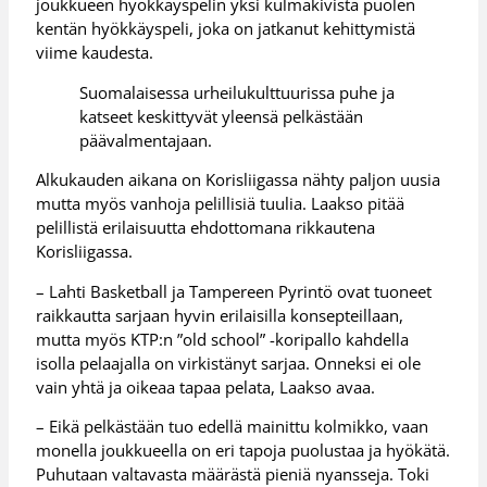
joukkueen hyökkäyspelin yksi kulmakivistä puolen
kentän hyökkäyspeli, joka on jatkanut kehittymistä
viime kaudesta.
Suomalaisessa urheilukulttuurissa puhe ja
katseet keskittyvät yleensä pelkästään
päävalmentajaan.
Alkukauden aikana on Korisliigassa nähty paljon uusia
mutta myös vanhoja pelillisiä tuulia. Laakso pitää
pelillistä erilaisuutta ehdottomana rikkautena
Korisliigassa.
– Lahti Basketball ja Tampereen Pyrintö ovat tuoneet
raikkautta sarjaan hyvin erilaisilla konsepteillaan,
mutta myös KTP:n ”old school” -koripallo kahdella
isolla pelaajalla on virkistänyt sarjaa. Onneksi ei ole
vain yhtä ja oikeaa tapaa pelata, Laakso avaa.
– Eikä pelkästään tuo edellä mainittu kolmikko, vaan
monella joukkueella on eri tapoja puolustaa ja hyökätä.
Puhutaan valtavasta määrästä pieniä nyansseja. Toki