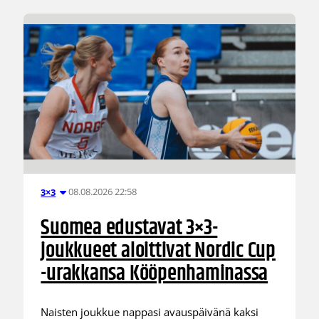
08.08.2026 22:58
3×3
Suomea edustavat 3×3-
joukkueet aloittivat Nordic Cup
-urakkansa Kööpenhaminassa
Naisten joukkue nappasi avauspäivänä kaksi