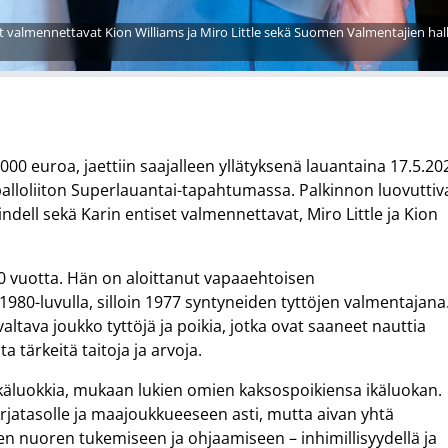
et valmennettavat Kion Williams ja Miro Little sekä Suomen Valmentajien hal
00 euroa, jaettiin saajalleen yllätyksenä lauantaina 17.5.20
ipalloliiton Superlauantai-tapahtumassa. Palkinnon luovuttiv
dell sekä Karin entiset valmennettavat, Miro Little ja Kion
0 vuotta. Hän on aloittanut vapaaehtoisen
0-luvulla, silloin 1977 syntyneiden tyttöjen valmentajana
ltava joukko tyttöjä ja poikia, jotka ovat saaneet nauttia
a tärkeitä taitoja ja arvoja.
ikäluokkia, mukaan lukien omien kaksospoikiensa ikäluokan.
jatasolle ja maajoukkueeseen asti, mutta aivan yhtä
en nuoren tukemiseen ja ohjaamiseen – inhimillisyydellä ja