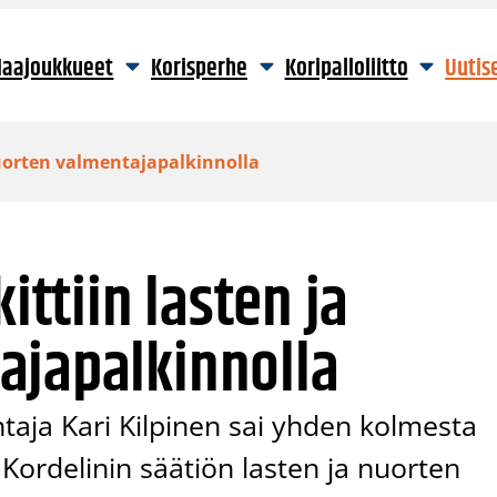
aajoukkueet
Korisperhe
Koripalloliitto
Uutis
 nuorten valmentajapalkinnolla
ittiin lasten ja
ajapalkinnolla
aja Kari Kilpinen sai yhden kolmesta
Kordelinin säätiön lasten ja nuorten