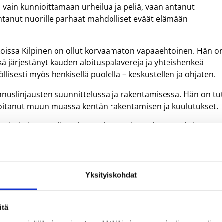
i vain kunnioittamaan urheilua ja peliä, vaan antanut
antanut nuorille parhaat mahdolliset eväät elämään
oissa Kilpinen on ollut korvaamaton vapaaehtoinen. Hän o
kä järjestänyt kauden aloituspalavereja ja yhteishenkeä
llisesti myös henkisellä puolella – keskustellen ja ohjaten.
nuslinjausten suunnittelussa ja rakentamisessa. Hän on tu
hoitanut muun muassa kentän rakentamisen ja kuulutukset.
sa toimimiseen välittyy hänen kasvattiensa kertomuksista. Hä
ästi siitä, että saa olla osa nuorten matkaa kohti unelmiaan.
aiseen juniorikoripalloon.
ä valmentajan lajiliitto valmentajan itse sitä tietämättä. Suome
Yksityiskohdat
inin säätiön suuntaan. Säätiön Urheilun tuki -rahastosta
n ja nuorten parissa vapaa-ajallaan valmentavien arvokasta työt
itä