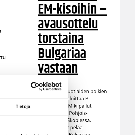
EM-kisoihin –
avausottelu
n
torstaina
Bulgariaa
ttu
vastaan
n
Suomen 16-vuotiaiden poikien
maajoukkue aloittaa B-
n
divisioonan EM-kilpailut
Tietoja
torstaina 6.8. Pohjois-
ä
Makedonian Skopjessa.
Sudenpennut pelaa
alkulohkossa Bulgarian,