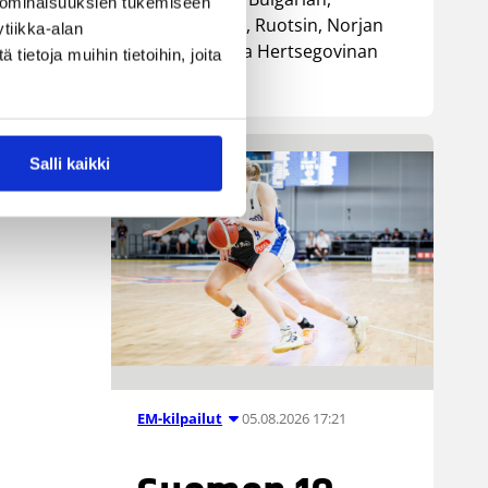
 ominaisuuksien tukemiseen
Luxemburgin, Ruotsin, Norjan
tiikka-alan
i-
sekä Bosnia ja Hertsegovinan
ietoja muihin tietoihin, joita
kanssa.
Salli kaikki
05.08.2026 17:21
EM-kilpailut