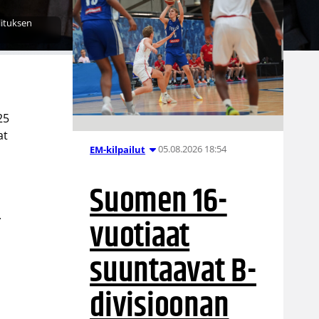
lituksen
25
at
05.08.2026 18:54
EM-kilpailut
Suomen 16-
.
vuotiaat
suuntaavat B-
divisioonan