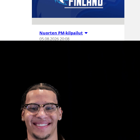
Nuorten PM-kilpailut
05.08.2026 20:08
Suomen 15-
vuotiaat tytöt
voittivat
Islannin
Nordic Open -
turnauksen