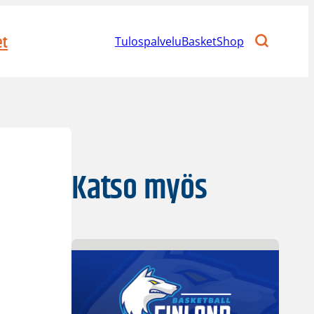
et
Tulospalvelu
BasketShop
Katso myös