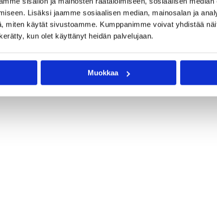
mme sisällön ja mainosten räätälöimiseen, sosiaalisen median
nen apurahasäätiö. Säätiö jakaa vuosittain apurahoina ja
iseen. Lisäksi jaamme sosiaalisen median, mainosalan ja analy
rahasto on yksi kuudestatoista Alfred Kordelinin säätiön kaupunk
, miten käytät sivustoamme. Kumppanimme voivat yhdistää näitä t
n kerätty, kun olet käyttänyt heidän palvelujaan.
Muokkaa