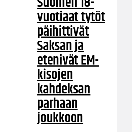
Suomen 18-
vuotiaat tytöt
päihittivät
Saksan ja
etenivät EM-
kisojen
kahdeksan
parhaan
joukkoon