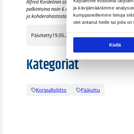
Käytämme evästeitä tarjoama
Alfred Kordelinin säätiö on yksityinen yleishyödylli
ja kävijämäärämme analysoim
palkintoina noin 6 miljoonaa euroa. Urheilun tuki -
kumppaneillemme tietoja siitä
ja kohderahastosta.
olet antanut heille tai joita o
Päivitetty
19.05.2025
Kiellä
Kategoriat
Koripalloliitto
Pääjuttu