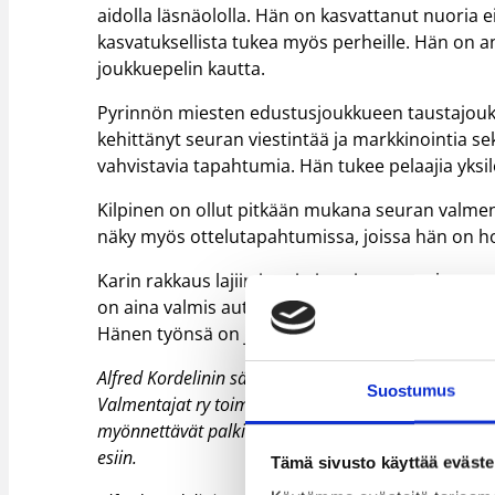
aidolla läsnäololla. Hän on kasvattanut nuoria e
kasvatuksellista tukea myös perheille. Hän on 
joukkuepelin kautta.
Pyrinnön miesten edustusjoukkueen taustajouk
kehittänyt seuran viestintää ja markkinointia se
vahvistavia tapahtumia. Hän tukee pelaajia yksilö
Kilpinen on ollut pitkään mukana seuran valmen
näky myös ottelutapahtumissa, joissa hän on 
Karin rakkaus lajiin ja erityisesti nuorten kans
on aina valmis auttamaan pelaajia ja nauttii syv
Hänen työnsä on jättänyt pysyvän jäljen suomal
Alfred Kordelinin säätiön valmentajapalkintoa esittä
Suostumus
Valmentajat ry toimii asiainhoitajana Alfred Kordel
myönnettävät palkinnot ovat yksi keino tuoda laste
esiin.
Tämä sivusto käyttää eväste