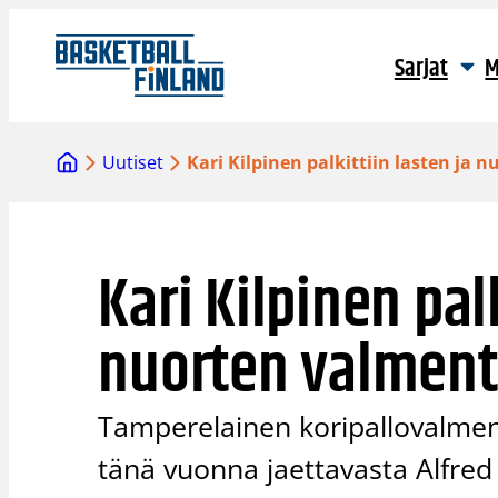
Siirry
sisältöön
Sarjat
M
Uutiset
Kari Kilpinen palkittiin lasten ja
Kari Kilpinen palk
nuorten valment
Tamperelainen koripallovalment
tänä vuonna jaettavasta Alfred 