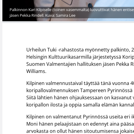
Palkinnon Kari Kilpiselle (toinen vasemmalta) luovuttivat hänen entis
jäsen Pekka Rindell. Kuva: Samira Lee
Urheilun Tuki -rahastosta myönnetty palkinto, 20
Helsingin Kulttuurikasarmilla järjestetyssä Kor
Suomen Valmentajien hallituksen jäsen Pekka Rin
Williams.
Kilpinen valmennustaival täyttää tänä vuonna 4
koripallovalmennuksen Tampereen Pyrinnössä 198
Siitä lähtien hänen ohjauksessaan on kasvanut va
koripallon ilosta ja oppia samalla elämän kannalt
Kilpinen on valmentanut Pyrinnössä useita eri 
Moni hänen pelaajistaan on edennyt aina pääsar
arvokasta on ollut hänen sitoutumisensa jokais