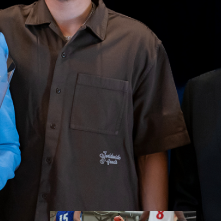
toisessa
ottelussa
Suomen 15-vuotiaiden tyttöjen
maajoukkue jatkoi
voittokulkuaan Lohjalla
pelattavassa Nordic Open -
turnauksessa kaatamalla
Islannin vakuuttavasti 70–47.
Sudenpennut kohtaa huomenna
turnauksen päätösottelussa
Latvian klo 15.