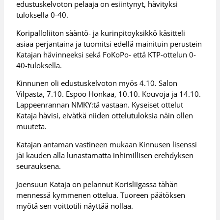
edustuskelvoton pelaaja on esiintynyt, hävityksi
tuloksella 0-40.
Koripalloliiton sääntö- ja kurinpitoyksikkö käsitteli
asiaa perjantaina ja tuomitsi edellä mainituin perustein
Katajan hävinneeksi sekä FoKoPo- että KTP-ottelun 0-
40-tuloksella.
Kinnunen oli edustuskelvoton myös 4.10. Salon
Vilpasta, 7.10. Espoo Honkaa, 10.10. Kouvoja ja 14.10.
Lappeenrannan NMKY:tä vastaan. Kyseiset ottelut
Kataja hävisi, eivätkä niiden ottelutuloksia näin ollen
muuteta.
Katajan antaman vastineen mukaan Kinnusen lisenssi
jäi kauden alla lunastamatta inhimillisen erehdyksen
seurauksena.
Joensuun Kataja on pelannut Korisliigassa tähän
mennessä kymmenen ottelua. Tuoreen päätöksen
myötä sen voittotili näyttää nollaa.