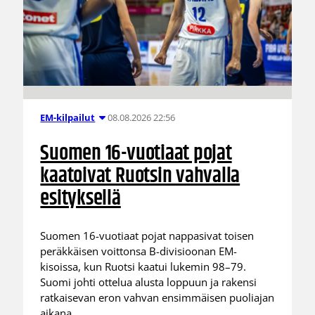
08.08.2026 22:56
EM-kilpailut
Suomen 16-vuotiaat pojat
kaatoivat Ruotsin vahvalla
esityksellä
Suomen 16-vuotiaat pojat nappasivat toisen
peräkkäisen voittonsa B-divisioonan EM-
kisoissa, kun Ruotsi kaatui lukemin 98–79.
Suomi johti ottelua alusta loppuun ja rakensi
ratkaisevan eron vahvan ensimmäisen puoliajan
aikana.