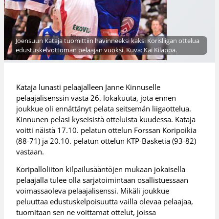
Joensuun Kataja tuomittiin hävinneeksi kaksi Korisliigan ottelua
edustuskelvottoman pelaajan vuoksi. Kuva: Kai Kilappa.
Kataja lunasti pelaajalleen Janne Kinnuselle
pelaajalisenssin vasta 26. lokakuuta, jota ennen
joukkue oli ennättänyt pelata seitsemän liigaottelua.
Kinnunen pelasi kyseisistä otteluista kuudessa. Kataja
voitti näistä 17.10. pelatun ottelun Forssan Koripoikia
(88-71) ja 20.10. pelatun ottelun KTP-Basketia (93-82)
vastaan.
Koripalloliiton kilpailusääntöjen mukaan jokaisella
pelaajalla tulee olla sarjatoimintaan osallistuessaan
voimassaoleva pelaajalisenssi. Mikäli joukkue
peluuttaa edustuskelpoisuutta vailla olevaa pelaajaa,
tuomitaan sen ne voittamat ottelut, joissa