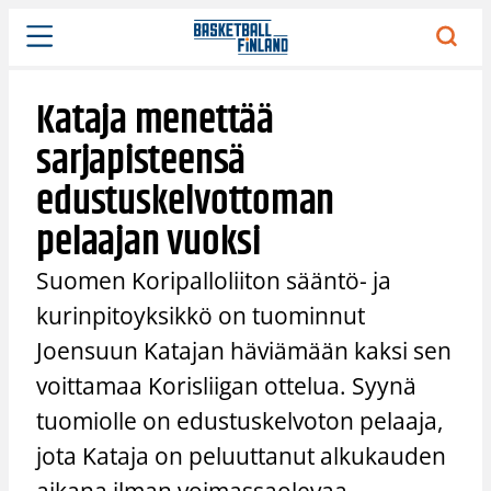
Siirry
sisältöön
Kataja menettää
sarjapisteensä
edustuskelvottoman
pelaajan vuoksi
Suomen Koripalloliiton sääntö- ja
kurinpitoyksikkö on tuominnut
Joensuun Katajan häviämään kaksi sen
voittamaa Korisliigan ottelua. Syynä
tuomiolle on edustuskelvoton pelaaja,
jota Kataja on peluuttanut alkukauden
aikana ilman voimassaolevaa