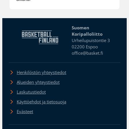
Suomen
Koripalloliitto
Urheilupuistontie 3
02200 Espoo
office@basket.fi
Henkilöstön yhteystiedot
Alueiden yhteystiedot
Laskutustiedot
Käyttöehdot ja tietosuoja
Evästeet