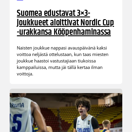
Suomea edustavat 3×3-
joukkueet aloittivat Nordic Cup
-urakkansa Kööpenhaminassa
Naisten joukkue nappasi avauspäivänä kaksi
voittoa neljästä ottelustaan, kun taas miesten
joukkue haastoi vastustajiaan tiukoissa
kamppailuissa, mutta jäi tällä kertaa ilman
voittoja.