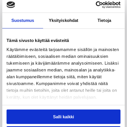
Suostumus
Yksityiskohdat
Tietoja
Tämä sivusto käyttää evästeitä
Käytämme evästeitä tarjoamamme sisällön ja mainosten
räätälöimiseen, sosiaalisen median ominaisuuksien
tukemiseen ja kävijämäärämme analysoimiseen. Lisäksi
09.08.2026 22:47
EM-kilpailut
jaamme sosiaalisen median, mainosalan ja analytiikka-
Suomen 18-vuotiaat tytöt
alan kumppaneillemme tietoja siitä, miten käytät
sivustoamme. Kumppanimme voivat yhdistää näitä
päättivät EM-kisat
tietoja muihin tietoihin, joita olet antanut heille tai joita on
pronssijuhliin
kerätty, kun olet käyttänyt heidän palvelujaan.
Suomen 18-vuotiaat tytöt päättivät EM-kisansa
Salli kaikki
upeasti pronssimitaliin, kun Serbia kaatui
pronssiottelussa vakuuttavasti 75–52.