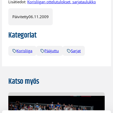
Lisätiedot:
Korisliigan ottelutulokset, sarjataulukko
Päivitetty
06.11.2009
Kategoriat
Korisliiga
Pääjuttu
Sarjat
Katso myös