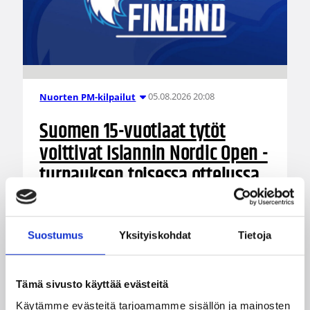
05.08.2026 20:08
Nuorten PM-kilpailut
Suomen 15-vuotiaat tytöt
voittivat Islannin Nordic Open -
turnauksen toisessa ottelussa
Suomen 15-vuotiaiden tyttöjen maajoukkue
jatkoi voittokulkuaan Lohjalla pelattavassa
Suostumus
Yksityiskohdat
Tietoja
Nordic Open -turnauksessa kaatamalla Islannin
vakuuttavasti 70–47. Sudenpennut kohtaa
huomenna turnauksen päätösottelussa Latvian
Tämä sivusto käyttää evästeitä
klo 15.
Käytämme evästeitä tarjoamamme sisällön ja mainosten