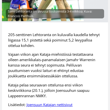
Sami Lehtoranta on sivussa tositoimista 3-4 viikkoa. Kuva:
Francois Perthuis.
205-senttinen Lehtoranta on kuluvalla kaudella tehnyt
liigassa 15,1 pistettä sekä poiminut 5,2 levypalloa
ottelua kohden.
Vajaan viikon ajan Kataja-miehistössä testattavana
olleen amerikkalais-panamalaisen Jamahr Warrenin
kanssa seura ei tehnyt sopimusta. Peliluvan
puuttumisen vuoksi laituri ei ehtinyt edustaa
joukkuetta ensimmäisessäkään ottelussa.
Kataja pelaa seuraavan ottelunsa ensi viikon
keskiviikkona (20.1.), jolloin Joensuuhun saapuu
Lappeenrannan NMKY.
Lisätiedot:
Joensuun Katajan nettisivut