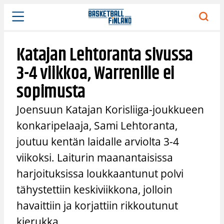
Siirry
sisältöön
Katajan Lehtoranta sivussa
3-4 viikkoa, Warrenille ei
sopimusta
Joensuun Katajan Korisliiga-joukkueen
konkaripelaaja, Sami Lehtoranta,
joutuu kentän laidalle arviolta 3-4
viikoksi. Laiturin maanantaisissa
harjoituksissa loukkaantunut polvi
tähystettiin keskiviikkona, jolloin
havaittiin ja korjattiin rikkoutunut
kierukka.