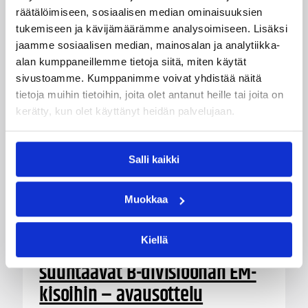
räätälöimiseen, sosiaalisen median ominaisuuksien
tukemiseen ja kävijämäärämme analysoimiseen. Lisäksi
jaamme sosiaalisen median, mainosalan ja analytiikka-
alan kumppaneillemme tietoja siitä, miten käytät
sivustoamme. Kumppanimme voivat yhdistää näitä
tietoja muihin tietoihin, joita olet antanut heille tai joita on
kerätty, kun olet käyttänyt heidän palvelujaan.
Salli kaikki
Muokkaa
05.08.2026 18:54
EM-kilpailut
Kiellä
Suomen 16-vuotiaat
suuntaavat B-divisioonan EM-
kisoihin – avausottelu