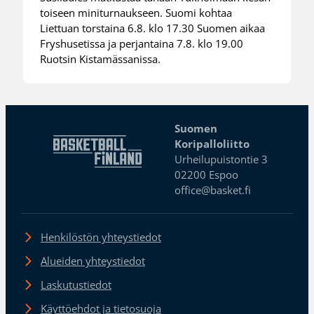
toiseen miniturnaukseen. Suomi kohtaa
Liettuan torstaina 6.8. klo 17.30 Suomen aikaa
Fryshusetissa ja perjantaina 7.8. klo 19.00
Ruotsin Kistamässanissa.
Suomen
Koripalloliitto
Urheilupuistontie 3
02200 Espoo
office@basket.fi
Henkilöstön yhteystiedot
Alueiden yhteystiedot
Laskutustiedot
Käyttöehdot ja tietosuoja