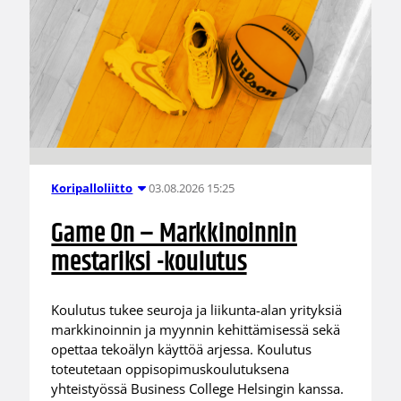
03.08.2026 15:25
Koripalloliitto
Game On – Markkinoinnin
mestariksi -koulutus
Koulutus tukee seuroja ja liikunta-alan yrityksiä
markkinoinnin ja myynnin kehittämisessä sekä
opettaa tekoälyn käyttöä arjessa. Koulutus
toteutetaan oppisopimuskoulutuksena
yhteistyössä Business College Helsingin kanssa.