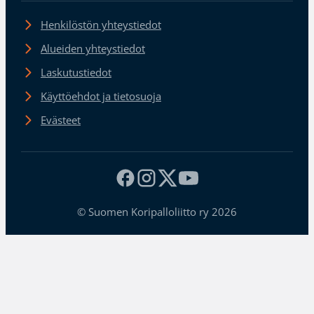
Henkilöstön yhteystiedot
Alueiden yhteystiedot
Laskutustiedot
Käyttöehdot ja tietosuoja
Evästeet
© Suomen Koripalloliitto ry 2026