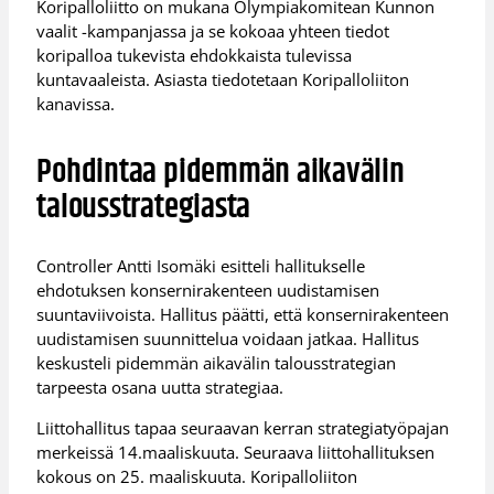
Koripalloliitto on mukana Olympiakomitean Kunnon
vaalit -kampanjassa ja se kokoaa yhteen tiedot
koripalloa tukevista ehdokkaista tulevissa
kuntavaaleista. Asiasta tiedotetaan Koripalloliiton
kanavissa.
Pohdintaa pidemmän aikavälin
talousstrategiasta
Controller Antti Isomäki esitteli hallitukselle
ehdotuksen konsernirakenteen uudistamisen
suuntaviivoista. Hallitus päätti, että konsernirakenteen
uudistamisen suunnittelua voidaan jatkaa. Hallitus
keskusteli pidemmän aikavälin talousstrategian
tarpeesta osana uutta strategiaa.
Liittohallitus tapaa seuraavan kerran strategiatyöpajan
merkeissä 14.maaliskuuta. Seuraava liittohallituksen
kokous on 25. maaliskuuta. Koripalloliiton