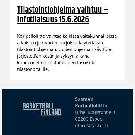
Tilastointiohjelma vaihtuu –
infotilaisuus 15.6.2026
Koripalloliitto vaihtaa kaikissa valtakunnallisissa
aikuisten ja nuorten sarjoissa käytettävän
tilastointiohjelman. Uuden ohjelman käyttöön
järjestetään kesän ja syksyn aikana
kohdennettua koulutusta eri tasoisille
tilastonpitäjille.
Suomen
Koripalloliitto
Urheilupuistontie 3
02200 Espoo
office@basket.fi