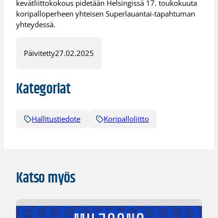
kevätliittokokous pidetään Helsingissä 17. toukokuuta
koripalloperheen yhteisen Superlauantai-tapahtuman
yhteydessä.
Päivitetty
27.02.2025
Kategoriat
Hallitustiedote
Koripalloliitto
Katso myös