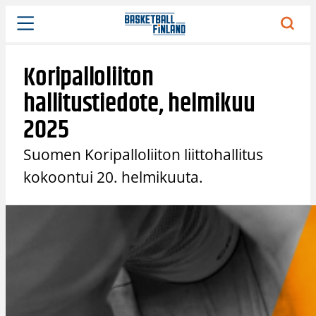
Siirry
sisältöön
Koripalloliiton
hallitustiedote, helmikuu
2025
Suomen Koripalloliiton liittohallitus
kokoontui 20. helmikuuta.