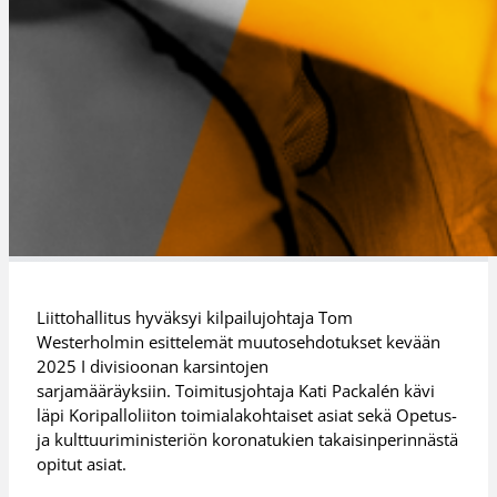
Liittohallitus hyväksyi kilpailujohtaja Tom
Westerholmin esittelemät muutosehdotukset kevään
2025 I divisioonan karsintojen
sarjamääräyksiin. Toimitusjohtaja Kati Packalén kävi
läpi Koripalloliiton toimialakohtaiset asiat sekä Opetus-
ja kulttuuriministeriön koronatukien takaisinperinnästä
opitut asiat.