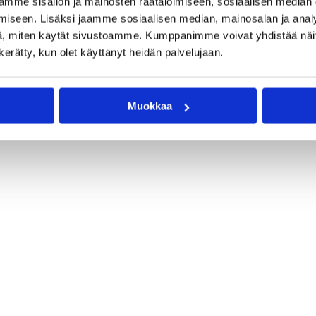
mme sisällön ja mainosten räätälöimiseen, sosiaalisen median
iseen. Lisäksi jaamme sosiaalisen median, mainosalan ja analy
, miten käytät sivustoamme. Kumppanimme voivat yhdistää näitä t
n kerätty, kun olet käyttänyt heidän palvelujaan.
Muokkaa