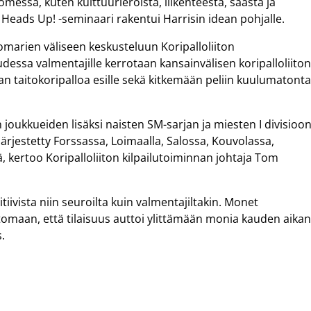
messa, kuten kulttuurieroista, liikenteestä, säästä ja
Heads Up! -seminaari rakentui Harrisin idean pohjalle.
omarien väliseen keskusteluun Koripalloliiton
dessa valmentajille kerrotaan kansainvälisen koripalloliito
maan taitokoripalloa esille sekä kitkemään peliin kuulumatont
n joukkueiden lisäksi naisten SM-sarjan ja miesten I divisioo
ärjestetty Forssassa, Loimaalla, Salossa, Kouvolassa,
 kertoo Koripalloliiton kilpailutoiminnan johtaja Tom
ivista niin seuroilta kuin valmentajiltakin. Monet
ertomaan, että tilaisuus auttoi ylittämään monia kauden aika
.