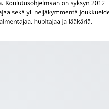
a. Koulutusohjelmaan on syksyn 2012
laajaa sekä yli neljäkymmentä joukkueid
lmentajaa, huoltajaa ja lääkäriä.