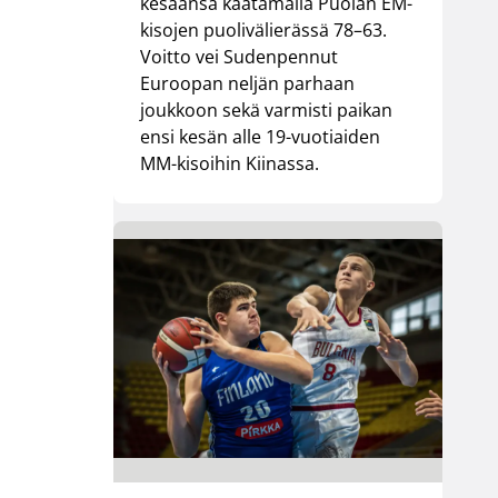
kesäänsä kaatamalla Puolan EM-
kisojen puolivälierässä 78–63.
Voitto vei Sudenpennut
Euroopan neljän parhaan
joukkoon sekä varmisti paikan
ensi kesän alle 19-vuotiaiden
MM-kisoihin Kiinassa.