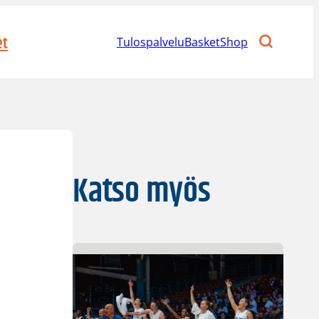
et
Tulospalvelu
BasketShop
Katso myös