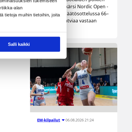
 ominaisuuksien tukemiseen
maajoukkue kärsi Nordic Open -
tiikka-alan
turnauksen päätösottelussa 66–
ietoja muihin tietoihin, joita
74-tappion Latviaa vastaan
Lohjalla.
Salli kaikki
06.08.2026 21:24
EM-kilpailut