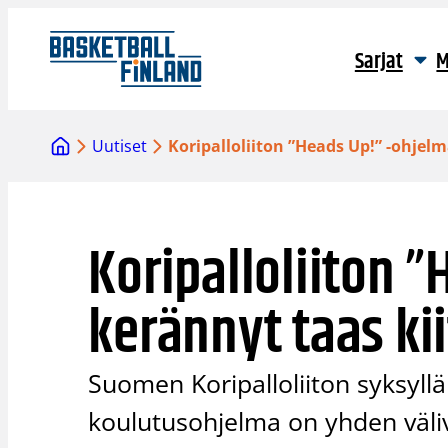
Siirry
sisältöön
Sarjat
M
Uutiset
Koripalloliiton ”Heads Up!” -ohjel
Koripalloliiton 
kerännyt taas ki
Suomen Koripalloliiton syksyll
koulutusohjelma on yhden väli