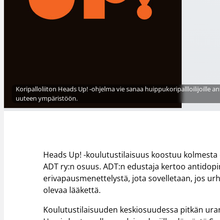
Koripalloliiton Heads Up! -ohjelma vie sanaa huippukoripallloilijoille
uuteen ympäristöön.
Heads Up! -koulutustilaisuus koostuu kolmest
ADT ry:n osuus. ADT:n edustaja kertoo antidop
erivapausmenettelystä, jota sovelletaan, jos urhe
olevaa lääkettä.
Koulutustilaisuuden keskiosuudessa pitkän ura