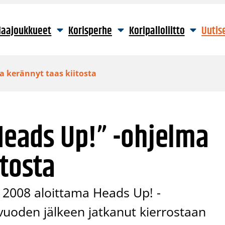
aajoukkueet
Korisperhe
Koripalloliitto
Uutis
ma kerännyt taas kiitosta
”Heads Up!” -ohjelma
itosta
ä 2008 aloittama Heads Up! -
vuoden jälkeen jatkanut kierrostaan