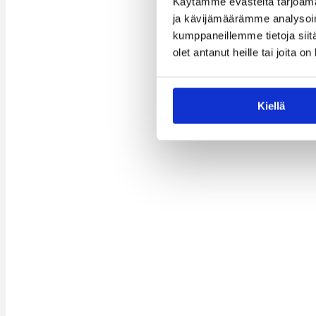
Käytämme evästeitä tarjoama
ja kävijämäärämme analysoim
kumppaneillemme tietoja siitä
olet antanut heille tai joita o
Kiellä