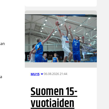
n
a
nan
06.08.2026 21:44
MU15
na
Suomen 15-
vuotiaiden