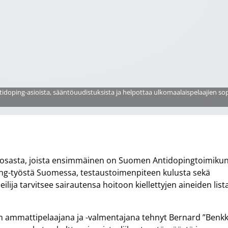
 antidoping-asioista, sääntöuudistuksista ja helpottaa ulkomaalaispelaajien s
a osasta, joista ensimmäinen on Suomen Antidopingtoimiku
ing-työstä Suomessa, testaustoimenpiteen kulusta sekä
ilija tarvitsee sairautensa hoitoon kiellettyjen aineiden lista
n ammattipelaajana ja -valmentajana tehnyt Bernard ”Benk