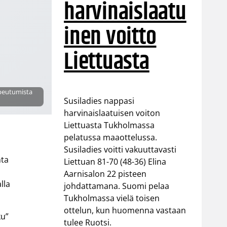
harvinaislaatu
inen voitto
Liettuasta
opeutumista
Susiladies nappasi
harvinaislaatuisen voiton
Liettuasta Tukholmassa
pelatussa maaottelussa.
Susiladies voitti vakuuttavasti
nta
Liettuan 81-70 (48-36) Elina
Aarnisalon 22 pisteen
lla
johdattamana. Suomi pelaa
Tukholmassa vielä toisen
ottelun, kun huomenna vastaan
ku”
tulee Ruotsi.