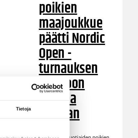
poikien
maajoukkue
päätti Nordic
Open -
turnauksen
tappioon
Latviaa
vastaan
Tietoja
Suomen 15-vuotiaiden poikien