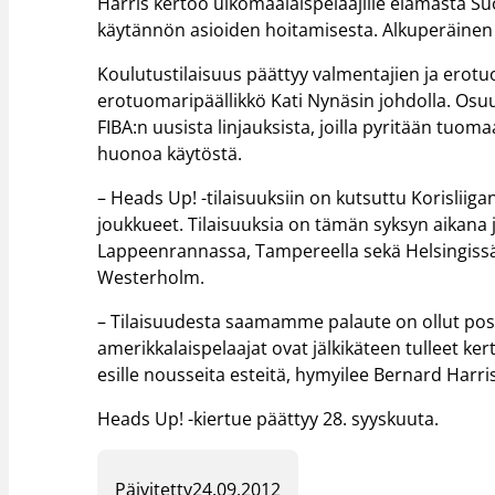
Harris kertoo ulkomaalaispelaajille elämästä Suo
käytännön asioiden hoitamisesta. Alkuperäinen 
Koulutustilaisuus päättyy valmentajien ja erotu
erotuomaripäällikkö Kati Nynäsin johdolla. Osuu
FIBA:n uusista linjauksista, joilla pyritään tuo
huonoa käytöstä.
– Heads Up! -tilaisuuksiin on kutsuttu Korisliiga
joukkueet. Tilaisuuksia on tämän syksyn aikana j
Lappeenrannassa, Tampereella sekä Helsingissä,
Westerholm.
– Tilaisuudesta saamamme palaute on ollut positi
amerikkalaispelaajat ovat jälkikäteen tulleet k
esille nousseita esteitä, hymyilee Bernard Harris
Heads Up! -kiertue päättyy 28. syyskuuta.
Päivitetty
24.09.2012