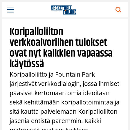
Siirry
sisältöön
Koripalloliiton
verkkoaivoriihen tulokset
ovat nyt kaikkien vapaassa
käytössä
Koripalloliitto ja Fountain Park
järjestivät verkkodialogin, jossa ihmiset
pääsivät kertomaan omia ideoitaan
sekä kehittämään koripallotoimintaa ja
sitä kautta palvelemaan Koripalloliiton
jäseniä entistä paremmin. Kaikki
materiaalit ovat nyt kaikkien