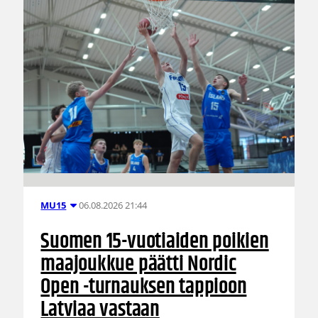
06.08.2026 21:44
MU15
Suomen 15-vuotiaiden poikien
maajoukkue päätti Nordic
Open -turnauksen tappioon
Latviaa vastaan