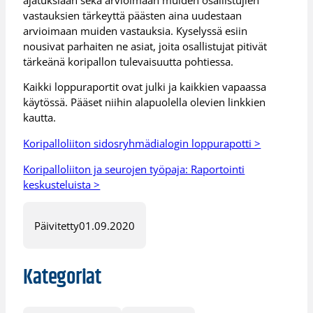
vastauksien tärkeyttä päästen aina uudestaan
arvioimaan muiden vastauksia. Kyselyssä esiin
nousivat parhaiten ne asiat, joita osallistujat pitivät
tärkeänä koripallon tulevaisuutta pohtiessa.
Kaikki loppuraportit ovat julki ja kaikkien vapaassa
käytössä. Pääset niihin alapuolella olevien linkkien
kautta.
Koripalloliiton sidosryhmädialogin loppurapotti >
Koripalloliiton ja seurojen työpaja: Raportointi
keskusteluista >
Päivitetty
01.09.2020
Kategoriat