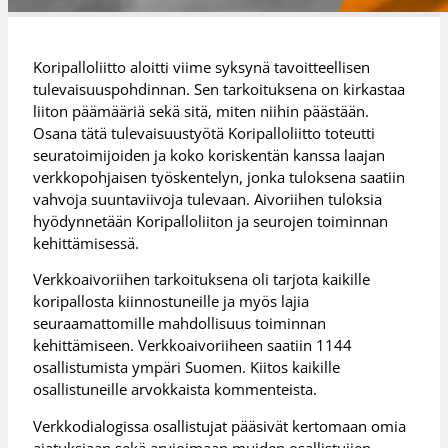
Koripalloliitto aloitti viime syksynä tavoitteellisen
tulevaisuuspohdinnan. Sen tarkoituksena on kirkastaa
liiton päämääriä sekä sitä, miten niihin päästään.
Osana tätä tulevaisuustyötä Koripalloliitto toteutti
seuratoimijoiden ja koko koriskentän kanssa laajan
verkkopohjaisen työskentelyn, jonka tuloksena saatiin
vahvoja suuntaviivoja tulevaan. Aivoriihen tuloksia
hyödynnetään Koripalloliiton ja seurojen toiminnan
kehittämisessä.
Verkkoaivoriihen tarkoituksena oli tarjota kaikille
koripallosta kiinnostuneille ja myös lajia
seuraamattomille mahdollisuus toiminnan
kehittämiseen. Verkkoaivoriiheen saatiin 1144
osallistumista ympäri Suomen. Kiitos kaikille
osallistuneille arvokkaista kommenteista.
Verkkodialogissa osallistujat pääsivät kertomaan omia
ajatuksiaan sekä arvioimaan muiden osallistujien