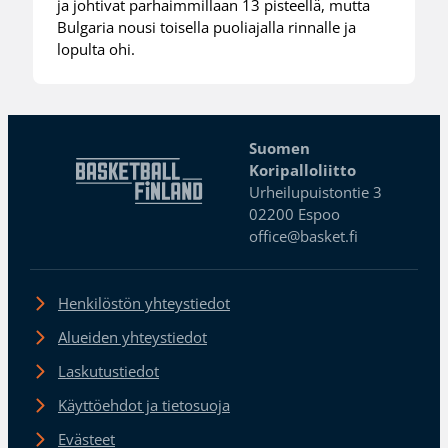
ja johtivat parhaimmillaan 13 pisteellä, mutta
Bulgaria nousi toisella puoliajalla rinnalle ja
lopulta ohi.
Suomen
Koripalloliitto
Urheilupuistontie 3
02200 Espoo
office@basket.fi
Henkilöstön yhteystiedot
Alueiden yhteystiedot
Laskutustiedot
Käyttöehdot ja tietosuoja
Evästeet