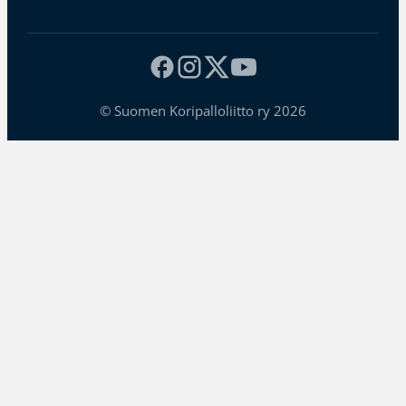
© Suomen Koripalloliitto ry 2026