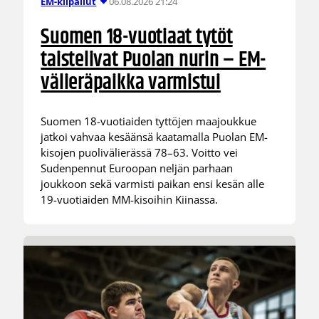
06.08.2026 21:24
EM-kilpailut
Suomen 18-vuotiaat tytöt
taistelivat Puolan nurin – EM-
välieräpaikka varmistui
Suomen 18-vuotiaiden tyttöjen maajoukkue
jatkoi vahvaa kesäänsä kaatamalla Puolan EM-
kisojen puolivälierässä 78–63. Voitto vei
Sudenpennut Euroopan neljän parhaan
joukkoon sekä varmisti paikan ensi kesän alle
19-vuotiaiden MM-kisoihin Kiinassa.