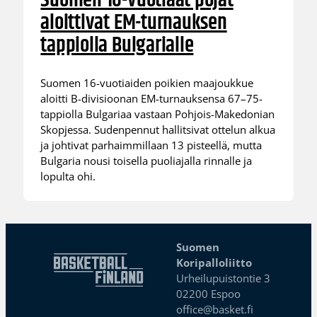
Suomen 16-vuotiaat pojat
aloittivat EM-turnauksen
tappiolla Bulgarialle
Suomen 16-vuotiaiden poikien maajoukkue
aloitti B-divisioonan EM-turnauksensa 67–75-
tappiolla Bulgariaa vastaan Pohjois-Makedonian
Skopjessa. Sudenpennut hallitsivat ottelun alkua
ja johtivat parhaimmillaan 13 pisteellä, mutta
Bulgaria nousi toisella puoliajalla rinnalle ja
lopulta ohi.
Suomen
Koripalloliitto
Urheilupuistontie 3
02200 Espoo
office@basket.fi