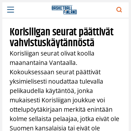
Siirry
sisältöön
Korisliigan seurat päättivät
vahvistuskäytännöstä
Korisliigan seurat olivat koolla
maanantaina Vantaalla.
Kokouksessaan seurat päättivät
yksimielisesti noudattaa tulevalla
pelikaudella käytäntöä, jonka
mukaisesti Korisliigan joukkue voi
ottelupöytäkirjaan merkitä enintään
kolme sellaista pelaajaa, jotka eivät ole
Suomen kansalaisia tai eivät ole