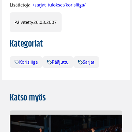
Lisätietoja:
/sarjat_tulokset/korisliiga/
Päivitetty
26.03.2007
Kategoriat
Korisliiga
Pääjuttu
Sarjat
Katso myös