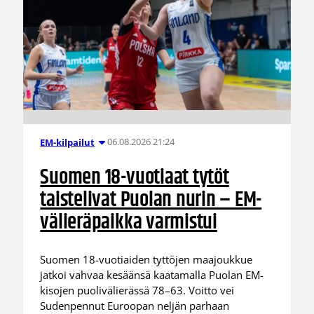
06.08.2026 21:24
EM-kilpailut
Suomen 18-vuotiaat tytöt
taistelivat Puolan nurin – EM-
välieräpaikka varmistui
Suomen 18-vuotiaiden tyttöjen maajoukkue
jatkoi vahvaa kesäänsä kaatamalla Puolan EM-
kisojen puolivälierässä 78–63. Voitto vei
Sudenpennut Euroopan neljän parhaan