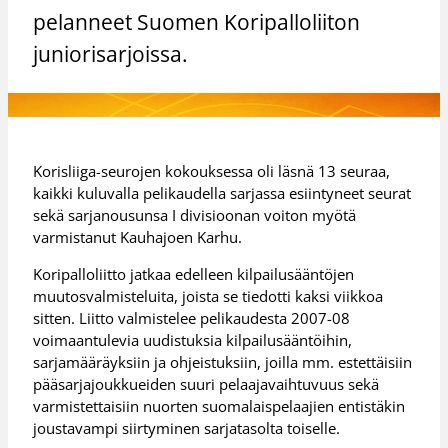
pelanneet Suomen Koripalloliiton
juniorisarjoissa.
Korisliiga-seurojen kokouksessa oli läsnä 13 seuraa,
kaikki kuluvalla pelikaudella sarjassa esiintyneet seurat
sekä sarjanousunsa I divisioonan voiton myötä
varmistanut Kauhajoen Karhu.
Koripalloliitto jatkaa edelleen kilpailusääntöjen
muutosvalmisteluita, joista se tiedotti kaksi viikkoa
sitten. Liitto valmistelee pelikaudesta 2007-08
voimaantulevia uudistuksia kilpailusääntöihin,
sarjamääräyksiin ja ohjeistuksiin, joilla mm. estettäisiin
pääsarjajoukkueiden suuri pelaajavaihtuvuus sekä
varmistettaisiin nuorten suomalaispelaajien entistäkin
joustavampi siirtyminen sarjatasolta toiselle.