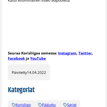
Katso ensimmäinen video alapuolelta:
Seuraa Korisliigaa somessa:
Instagram
,
Twitter
,
Facebook
ja
YouTube
Päivitetty
14.04.2022
Kategoriat
Korisliiga
Pääjuttu
Sarjat