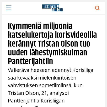
Siirry
sisältöön
Kymmeniä miljoonia
katselukertoja korisvideoilla
kerännyt Tristan Olson tuo
uuden lähestymiskulman
Pantterijahtiin
Välierävaiheeseen edennyt Korisliiga
saa kevääksi mielenkiintoisen
vahvistuksen sometiimiinsä, kun
Tristan Olson, 21, analysoi
Pantterijahtia Korisliigan