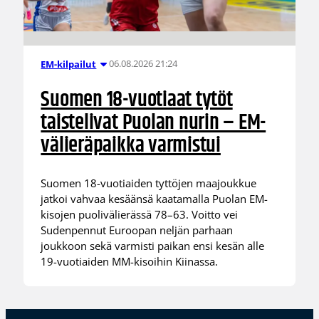
06.08.2026 21:24
EM-kilpailut
Suomen 18-vuotiaat tytöt
taistelivat Puolan nurin – EM-
välieräpaikka varmistui
Suomen 18-vuotiaiden tyttöjen maajoukkue
jatkoi vahvaa kesäänsä kaatamalla Puolan EM-
kisojen puolivälierässä 78–63. Voitto vei
Sudenpennut Euroopan neljän parhaan
joukkoon sekä varmisti paikan ensi kesän alle
19-vuotiaiden MM-kisoihin Kiinassa.