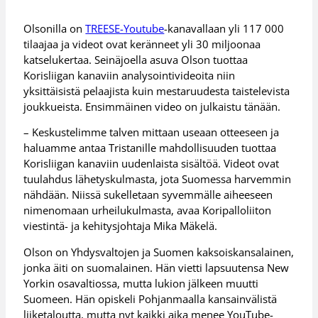
Olsonilla on
TREESE-Youtube
-kanavallaan yli 117 000
tilaajaa ja videot ovat keränneet yli 30 miljoonaa
katselukertaa. Seinäjoella asuva Olson tuottaa
Korisliigan kanaviin analysointivideoita niin
yksittäisistä pelaajista kuin mestaruudesta taistelevista
joukkueista. Ensimmäinen video on julkaistu tänään.
– Keskustelimme talven mittaan useaan otteeseen ja
haluamme antaa Tristanille mahdollisuuden tuottaa
Korisliigan kanaviin uudenlaista sisältöä. Videot ovat
tuulahdus lähetyskulmasta, jota Suomessa harvemmin
nähdään. Niissä sukelletaan syvemmälle aiheeseen
nimenomaan urheilukulmasta, avaa Koripalloliiton
viestintä- ja kehitysjohtaja Mika Mäkelä.
Olson on Yhdysvaltojen ja Suomen kaksoiskansalainen,
jonka äiti on suomalainen. Hän vietti lapsuutensa New
Yorkin osavaltiossa, mutta lukion jälkeen muutti
Suomeen. Hän opiskeli Pohjanmaalla kansainvälistä
liiketaloutta, mutta nyt kaikki aika menee YouTube-