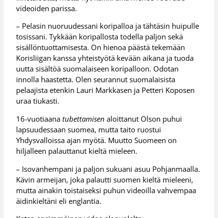
videoiden parissa.
– Pelasin nuoruudessani koripalloa ja tähtäsin huipulle
tosissani. Tykkään koripallosta todella paljon sekä
sisällöntuottamisesta. On hienoa päästä tekemään
Korisliigan kanssa yhteistyötä kevään aikana ja tuoda
uutta sisältöä suomalaiseen koripalloon. Odotan
innolla haastetta. Olen seurannut suomalaisista
pelaajista etenkin Lauri Markkasen ja Petteri Koposen
uraa tiukasti.
16-vuotiaana
tubettamisen
aloittanut Olson puhui
lapsuudessaan suomea, mutta taito ruostui
Yhdysvalloissa ajan myötä. Muutto Suomeen on
hiljalleen palauttanut kieltä mieleen.
– Isovanhempani ja paljon sukuani asuu Pohjanmaalla.
Kävin armeijan, joka palautti suomen kieltä mieleeni,
mutta ainakin toistaiseksi puhun videoilla vahvempaa
äidinkieltäni eli englantia.