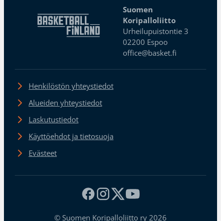
Suomen
Koripalloliitto
Urheilupuistontie 3
02200 Espoo
office@basket.fi
Henkilöstön yhteystiedot
Alueiden yhteystiedot
Laskutustiedot
Käyttöehdot ja tietosuoja
Evästeet
© Suomen Koripalloliitto ry 2026