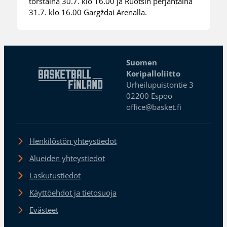
torstaina 30.7. klo 16.00 ja Ruotsin perjantaina
31.7. klo 16.00 Gargždai Arenalla.
Suomen
Koripalloliitto
Urheilupuistontie 3
02200 Espoo
office@basket.fi
Henkilöstön yhteystiedot
Alueiden yhteystiedot
Laskutustiedot
Käyttöehdot ja tietosuoja
Evästeet