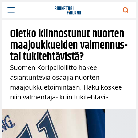
Siirry
sisältöön
Oletko kiinnostunut nuorten
maajoukkueiden valmennus-
tai tukitehtävistä?
Suomen Koripalloliitto hakee
asiantuntevia osaajia nuorten
maajoukkuetoimintaan. Haku koskee
niin valmentaja- kuin tukitehtäviä.