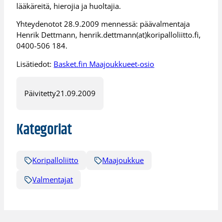
lääkäreitä, hierojia ja huoltajia.
Yhteydenotot 28.9.2009 mennessä: päävalmentaja
Henrik Dettmann, henrik.dettmann(at)koripalloliitto.fi,
0400-506 184.
Lisätiedot:
Basket.fin Maajoukkueet-osio
Päivitetty
21.09.2009
Kategoriat
Koripalloliitto
Maajoukkue
Valmentajat