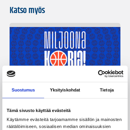
Katso myös
04.08.2026 12:00
Koripalloliitto
Suostumus
Yksityiskohdat
Tietoja
Miljoona koria! -haaste alkaa
17.8.
Tämä sivusto käyttää evästeitä
Käytämme evästeitä tarjoamamme sisällön ja mainosten
Haaste tarjoaa seuroille valmiin konseptin
räätälöimiseen, sosiaalisen median ominaisuuksien