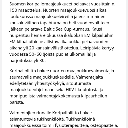
Suomen koripallomaajoukkueet pelaavat vuosittain n.
150 maaottelua. Nuorten maajoukkuevuosi alkaa
joulukuussa maajoukkueleireillä ja ensimmäinen
kansainvälinen tapahtuma on heti vuodenvaihteen
jälkeen pelattava Baltic Sea Cup -turnaus. Kausi
huipentuu heinä-elokuussa ikäluokan EM-kilpailuihin.
EM-kilpailuihin osallistuva ikäluokka pelaa vuoden
aikana yli 20 kansainvälistä ottelua. Leiripäiviä kertyy
vuodessa 50–60 (joista puolet ulkomailla) ja
harjoituksia yli 80.
Koripalloliitto hakee nuorten maajoukkuevalmentajia
seuraavalle maajoukkuekaudelle. Valmentajalta
edellytetään yhteistyökykyä, sitoutumista
maajoukkueohjelmaan sekä HKVT-koulutusta ja
monipuolista valmentajakokemusta kilpaurheilun
parista.
Valmentajien rinnalle Koripalloliitto hakee
asiantuntevia tukihenkilöitä. Tukihenkilöinä
maajoukkueissa toimii fysioterapeutteja, osteopaatteja,