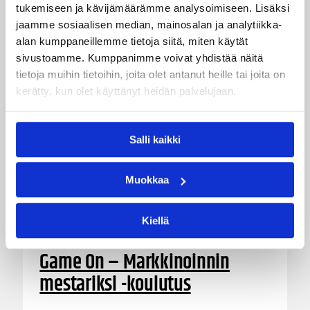
innostaa mukaan uusia pelaajia ja syventää
tukemiseen ja kävijämäärämme analysoimiseen. Lisäksi
yhteistyötä koulujen kanssa.
jaamme sosiaalisen median, mainosalan ja analytiikka-
alan kumppaneillemme tietoja siitä, miten käytät
sivustoamme. Kumppanimme voivat yhdistää näitä
tietoja muihin tietoihin, joita olet antanut heille tai joita on
kerätty, kun olet käyttänyt heidän palvelujaan.
Salli kaikki
Muokkaa
Kiellä
03.08.2026 15:25
Koripalloliitto
Game On – Markkinoinnin
mestariksi -koulutus