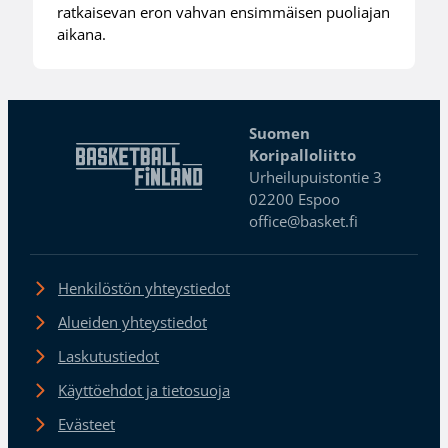
ratkaisevan eron vahvan ensimmäisen puoliajan
aikana.
Suomen
Koripalloliitto
Urheilupuistontie 3
02200 Espoo
office@basket.fi
Henkilöstön yhteystiedot
Alueiden yhteystiedot
Laskutustiedot
Käyttöehdot ja tietosuoja
Evästeet