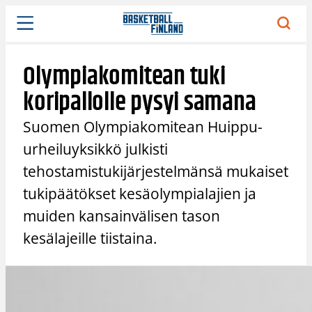
Siirry
sisältöön
Olympiakomitean tuki
koripallolle pysyi samana
Suomen Olympiakomitean Huippu-
urheiluyksikkö julkisti
tehostamistukijärjestelmänsä mukaiset
tukipäätökset kesäolympialajien ja
muiden kansainvälisen tason
kesälajeille tiistaina.