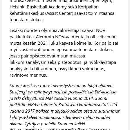
monisäkeisesti: miesten maajoukkueen Open Gym,
Helsinki Basketball Academy sekä Koripallon
kehittämiskeskus (Assist Center) saavat toimintaansa
tehostamistukea.
Lisäksi nuorten olympiavalmentajat saavat NOV-
palkkatukea. Aiemmin NOV-valmentajia oli seitsemän,
mutta kesään 2021 luku kasvaa kolmella. Koripallo sai
myös asiantuntijuuden epäsuoraa tehostamistukea,
jossa painopisteet ovat muun muassa
liikkumisanalyysin sekä pisteodotus- ja hyökkäystapa-
analyysin kehittäminen, psyykkinen valmennus,
ravintovalmennus.
Suomi-koriksen tuore menestystarina on laaja-alainen.
Susijengi on esiintynyt neljissä peräkkäisissä EM-kisoissa
ja teki debyyttinsä MM-tasolla vuonna 2014. Suomi
palkittiin FIBA:n toimesta Kultaisella kunnianosoituksella
vuonna 2017 poikien maajoukkueiden otettua suurimmat
kehitysaskeleet maailmassa edeltävien neljän vuoden
aikana. Tyttöjen puolella Suomen kaikki