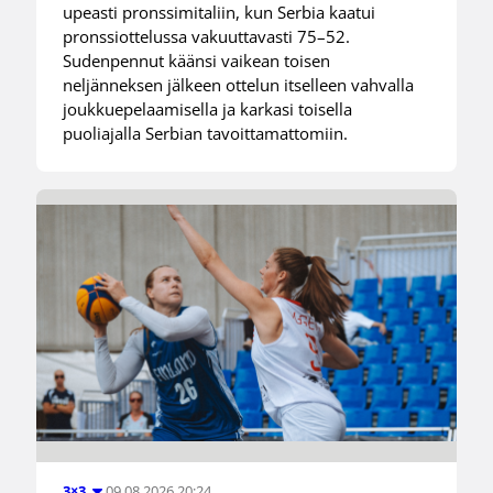
upeasti pronssimitaliin, kun Serbia kaatui
pronssiottelussa vakuuttavasti 75–52.
Sudenpennut käänsi vaikean toisen
neljänneksen jälkeen ottelun itselleen vahvalla
joukkuepelaamisella ja karkasi toisella
puoliajalla Serbian tavoittamattomiin.
09.08.2026 20:24
3×3