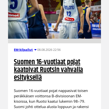
08.08.2026 22:56
EM-kilpailut
Suomen 16-vuotiaat pojat
kaatoivat Ruotsin vahvalla
esityksellä
Suomen 16-vuotiaat pojat nappasivat toisen
peräkkäisen voittonsa B-divisioonan EM-
kisoissa, kun Ruotsi kaatui lukemin 98–79.
Suomi johti ottelua alusta loppuun ja rakensi