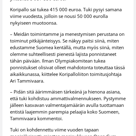
Koripallo sai tukea 415 000 euroa. Tuki pysyi samana
viime vuodesta, jolloin se nousi 50 000 eurolla
nykyiseen muotoonsa.
– Meidän toimintamme ja menestymisen perustana on
toiminut pitkäjänteisyys. Se näkyy paitsi siinä, miten
edustamme Suomea kentällä, mutta myös siinä, miten
olemme suhteellisesti pienestä lajista ponnistaneet
tähän päivään. Ilman Olympiakomitean tukea
ponnistukset olisivat olleet mahdotonta toteuttaa tässä
aikaikkunassa, kiittelee Koripalloliiton toimitusjohtaja
Ari Tammivaara.
– Pidän sitä äärimmäisen tärkeänä ja hienona asiana,
että tuki kohdistuu ammattivalmennukseen. Pystymme
jälleen kasvavan valmentajamäärän avulla tuottamaan
entistä laajemmin parempia pelaajia koko Suomeen,
Tammivaara kommentoi.
Tuki on kohdennettu viime vuoden tapaan