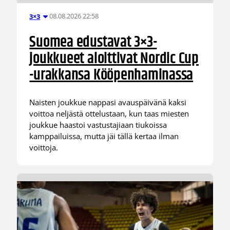
08.08.2026 22:58
3×3
Suomea edustavat 3×3-
joukkueet aloittivat Nordic Cup
-urakkansa Kööpenhaminassa
Naisten joukkue nappasi avauspäivänä kaksi
voittoa neljästä ottelustaan, kun taas miesten
joukkue haastoi vastustajiaan tiukoissa
kamppailuissa, mutta jäi tällä kertaa ilman
voittoja.