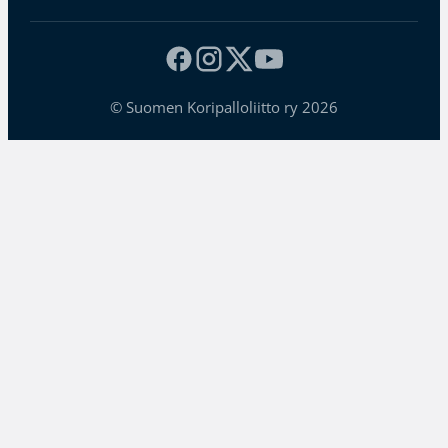
© Suomen Koripalloliitto ry 2026