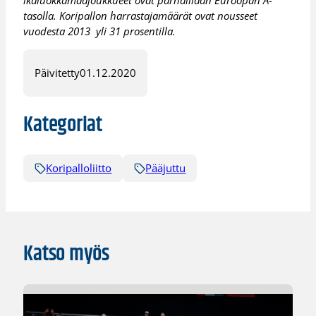
ikäluokkamaajoukkueet ovat parhaillaan Euroopan A-
tasolla. Koripallon harrastajamäärät ovat nousseet
vuodesta 2013 yli 31 prosentilla.
Päivitetty
01.12.2020
Kategoriat
Koripalloliitto
Pääjuttu
Katso myös