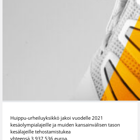
Huippu-urheiluyksikkö jakoi vuodelle 2021
kesäolympialajeille ja muiden kansainvälisen tason
kesälajeille tehostamistukea
yhteensä 3 937 536 euroa.