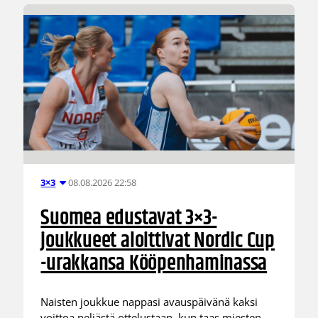
08.08.2026 22:58
3×3
Suomea edustavat 3×3-
joukkueet aloittivat Nordic Cup
-urakkansa Kööpenhaminassa
Naisten joukkue nappasi avauspäivänä kaksi
voittoa neljästä ottelustaan, kun taas miesten