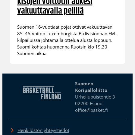
kisojen voittotili aukesi
vakuuttavalla pelillä
Suomen 16-vuotiaat pojat ottivat vakuuttavan
85–45-voiton Luxemburgista B-divisioonan EM-
kilpailuissa johtamalla ottelua alusta loppuun.
Suomi kohtaa huomenna Ruotsin klo 19.30
Suomen aikaa.
Suomen
Koripalloliitto
Urheilupuistontie 3
02200 Espoo
office@basket.fi
Henkilöstön yhteystiedot