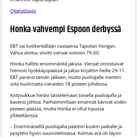
Ottelutilasto
Honka vahvempi Espoon derbyssä
EBT sai kotikentällään vastaansa Tapiolan Hongan.
Vahva aloitus siivitti vieraat voitoon 79-60.
Honka hallitsi ensimmäistä jaksoa. Vieraat onnistuivat
hienosti hyökkäyspäässä ja jakso kirjattiin heille 29-11.
EBT paransi tämän jälkeen, mutta puoliajalle mentiin
siitä huolimatta vieraiden 18 pisteen johdossa.
Kotijoukkue heräsi taistelemaan toisella puoliajalla ja
kavensi johtoa. Parhaimmillaan emännät kävivät viiden
pisteen päässä, mutta Honka ei ollut lopussa
yllätettävissä.
– Ensimmäisellä puoliajalla päästiin kuskin paikalle ja
pysyttiin hyvin suunnitelmassa. Kolmas erä oli täysin