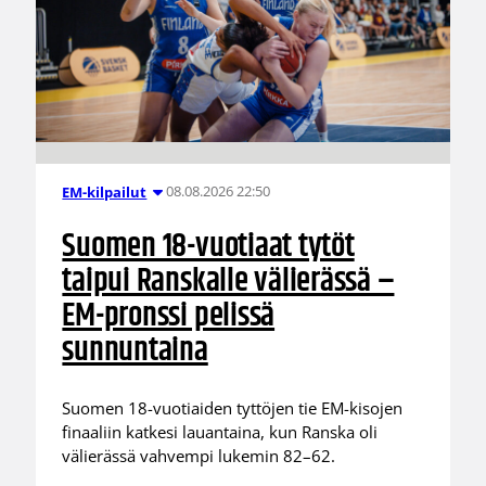
08.08.2026 22:50
EM-kilpailut
Suomen 18-vuotiaat tytöt
taipui Ranskalle välierässä –
EM-pronssi pelissä
sunnuntaina
Suomen 18-vuotiaiden tyttöjen tie EM-kisojen
finaaliin katkesi lauantaina, kun Ranska oli
välierässä vahvempi lukemin 82–62.