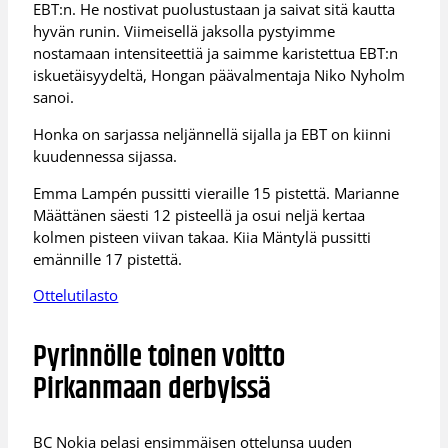
EBT:n. He nostivat puolustustaan ja saivat sitä kautta
hyvän runin. Viimeisellä jaksolla pystyimme
nostamaan intensiteettiä ja saimme karistettua EBT:n
iskuetäisyydeltä, Hongan päävalmentaja Niko Nyholm
sanoi.
Honka on sarjassa neljännellä sijalla ja EBT on kiinni
kuudennessa sijassa.
Emma Lampén pussitti vieraille 15 pistettä. Marianne
Määttänen säesti 12 pisteellä ja osui neljä kertaa
kolmen pisteen viivan takaa. Kiia Mäntylä pussitti
emännille 17 pistettä.
Ottelutilasto
Pyrinnölle toinen voitto
Pirkanmaan derbyissä
BC Nokia pelasi ensimmäisen ottelunsa uuden