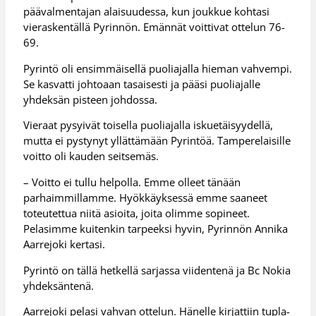
päävalmentajan alaisuudessa, kun joukkue kohtasi
vieraskentällä Pyrinnön. Emännät voittivat ottelun 76-
69.
Pyrintö oli ensimmäisellä puoliajalla hieman vahvempi.
Se kasvatti johtoaan tasaisesti ja pääsi puoliajalle
yhdeksän pisteen johdossa.
Vieraat pysyivät toisella puoliajalla iskuetäisyydellä,
mutta ei pystynyt yllättämään Pyrintöä. Tamperelaisille
voitto oli kauden seitsemäs.
– Voitto ei tullu helpolla. Emme olleet tänään
parhaimmillamme. Hyökkäyksessä emme saaneet
toteutettua niitä asioita, joita olimme sopineet.
Pelasimme kuitenkin tarpeeksi hyvin, Pyrinnön Annika
Aarrejoki kertasi.
Pyrintö on tällä hetkellä sarjassa viidentenä ja Bc Nokia
yhdeksäntenä.
Aarrejoki pelasi vahvan ottelun. Hänelle kirjattiin tupla-