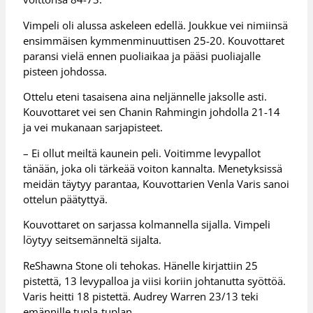
Vimpeli oli alussa askeleen edellä. Joukkue vei nimiinsä
ensimmäisen kymmenminuuttisen 25-20. Kouvottaret
paransi vielä ennen puoliaikaa ja pääsi puoliajalle
pisteen johdossa.
Ottelu eteni tasaisena aina neljännelle jaksolle asti.
Kouvottaret vei sen Chanin Rahmingin johdolla 21-14
ja vei mukanaan sarjapisteet.
– Ei ollut meiltä kaunein peli. Voitimme levypallot
tänään, joka oli tärkeää voiton kannalta. Menetyksissä
meidän täytyy parantaa, Kouvottarien Venla Varis sanoi
ottelun päätyttyä.
Kouvottaret on sarjassa kolmannella sijalla. Vimpeli
löytyy seitsemänneltä sijalta.
ReShawna Stone oli tehokas. Hänelle kirjattiin 25
pistettä, 13 levypalloa ja viisi koriin johtanutta syöttöä.
Varis heitti 18 pistettä. Audrey Warren 23/13 teki
emännille tupla-tuplan.