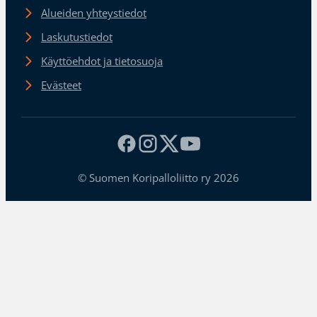
Alueiden yhteystiedot
Laskutustiedot
Käyttöehdot ja tietosuoja
Evästeet
© Suomen Koripalloliitto ry 2026