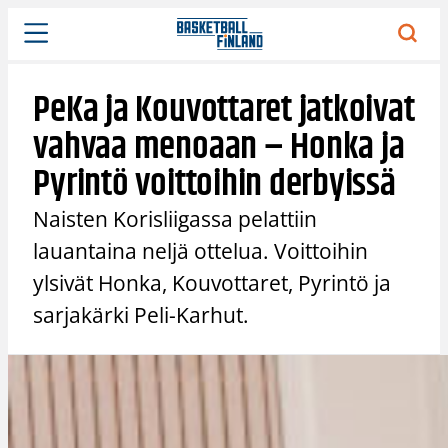
Siirry
sisältöön
PeKa ja Kouvottaret jatkoivat
vahvaa menoaan – Honka ja
Pyrintö voittoihin derbyissä
Naisten Korisliigassa pelattiin
lauantaina neljä ottelua. Voittoihin
ylsivät Honka, Kouvottaret, Pyrintö ja
sarjakärki Peli-Karhut.