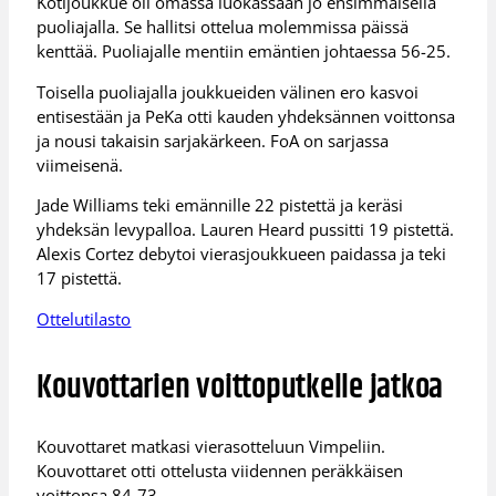
Kotijoukkue oli omassa luokassaan jo ensimmäisellä
puoliajalla. Se hallitsi ottelua molemmissa päissä
kenttää. Puoliajalle mentiin emäntien johtaessa 56-25.
Toisella puoliajalla joukkueiden välinen ero kasvoi
entisestään ja PeKa otti kauden yhdeksännen voittonsa
ja nousi takaisin sarjakärkeen. FoA on sarjassa
viimeisenä.
Jade Williams teki emännille 22 pistettä ja keräsi
yhdeksän levypalloa. Lauren Heard pussitti 19 pistettä.
Alexis Cortez debytoi vierasjoukkueen paidassa ja teki
17 pistettä.
Ottelutilasto
Kouvottarien voittoputkelle jatkoa
Kouvottaret matkasi vierasotteluun Vimpeliin.
Kouvottaret otti ottelusta viidennen peräkkäisen
voittonsa 84-73.