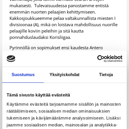
mukaisesti. Tulevaisuudessa panostamme entistä
enemmän nuorten pelaajien kehittymiseen.
Kakkosjoukkueemme pelaa valtakunnallista miesten I
divisioonaa (A), mikä on loistava mahdollisuus nuorille
pelaajille koviin peleihin ja sitä kautta
ponnahduslaudaksi Korisliigaa.
Pyrinnöllä on sopimukset ensi kaudesta Antero
Lehdon, Damon Williamsin, Topias Palmin, Ville
Pekkolan, Osku Heinosen ja Michael Myllyniemen sekä
Korihaista kasvattajaseuraansa palaavan Petri
Heinosen kanssa.
Suostumus
Yksityiskohdat
Tietoja
Lisätiedot:
Tampereen Pyrinnön nettisivut
Tämä sivusto käyttää evästeitä
Päivitetty
05.06.2013
Käytämme evästeitä tarjoamamme sisällön ja mainosten
räätälöimiseen, sosiaalisen median ominaisuuksien
Kategoriat
tukemiseen ja kävijämäärämme analysoimiseen. Lisäksi
jaamme sosiaalisen median, mainosalan ja analytiikka-