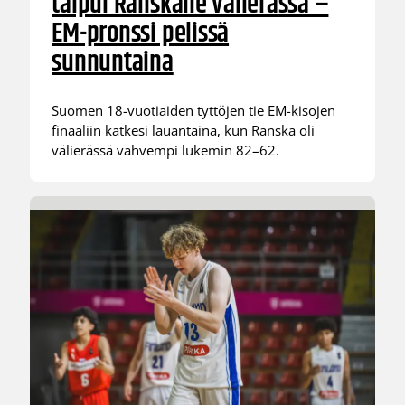
taipui Ranskalle välierässä –
EM-pronssi pelissä
sunnuntaina
Suomen 18-vuotiaiden tyttöjen tie EM-kisojen
finaaliin katkesi lauantaina, kun Ranska oli
välierässä vahvempi lukemin 82–62.