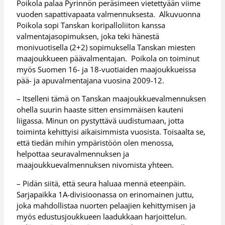
Poikola palaa Pyrinnön peräsimeen vietettyään viime
vuoden sapattivapaata valmennuksesta. Alkuvuonna
Poikola sopi Tanskan koripalloliiton kanssa
valmentajasopimuksen, joka teki hänestä
monivuotisella (2+2) sopimuksella Tanskan miesten
maajoukkueen päävalmentajan. Poikola on toiminut
myös Suomen 16- ja 18-vuotiaiden maajoukkueissa
pää- ja apuvalmentajana vuosina 2009-12.
– Itselleni tämä on Tanskan maajoukkuevalmennuksen
ohella suurin haaste sitten ensimmäisen kauteni
liigassa. Minun on pystyttävä uudistumaan, jotta
toiminta kehittyisi aikaisimmista vuosista. Toisaalta se,
että tiedän mihin ympäristöön olen menossa,
helpottaa seuravalmennuksen ja
maajoukkuevalmennuksen nivomista yhteen.
– Pidän siitä, että seura haluaa mennä eteenpäin.
Sarjapaikka 1A-divisioonassa on erinomainen juttu,
joka mahdollistaa nuorten pelaajien kehittymisen ja
myös edustusjoukkueen laadukkaan harjoittelun.