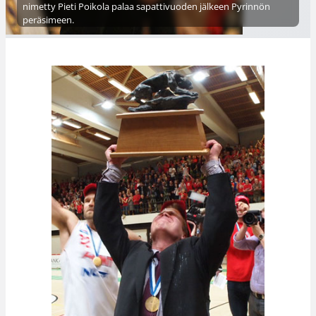
nimetty Pieti Poikola palaa sapattivuoden jälkeen Pyrinnön
peräsimeen.