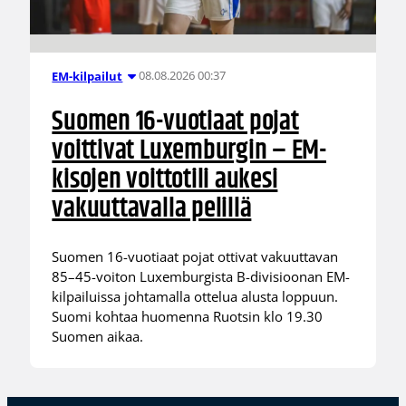
08.08.2026 00:37
EM-kilpailut
Suomen 16-vuotiaat pojat
voittivat Luxemburgin – EM-
kisojen voittotili aukesi
vakuuttavalla pelillä
Suomen 16-vuotiaat pojat ottivat vakuuttavan
85–45-voiton Luxemburgista B-divisioonan EM-
kilpailuissa johtamalla ottelua alusta loppuun.
Suomi kohtaa huomenna Ruotsin klo 19.30
Suomen aikaa.