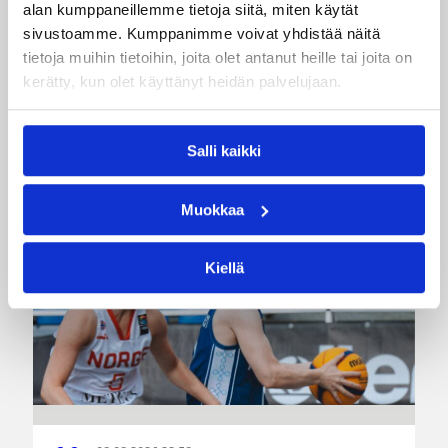
alan kumppaneillemme tietoja siitä, miten käytät
sivustoamme. Kumppanimme voivat yhdistää näitä
Korisliiga
Pääjuttu
Sarjat
tietoja muihin tietoihin, joita olet antanut heille tai joita on
kerätty, kun olet käyttänyt heidän palvelujaan.
Katso myös
Salli kaikki
Muokkaa
Kiellä