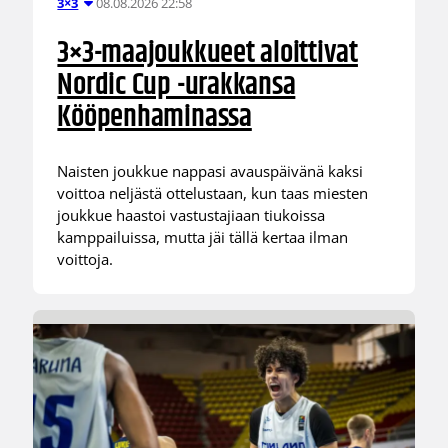
08.08.2026 22:58
3×3
3×3-maajoukkueet aloittivat
Nordic Cup -urakkansa
Kööpenhaminassa
Naisten joukkue nappasi avauspäivänä kaksi
voittoa neljästä ottelustaan, kun taas miesten
joukkue haastoi vastustajiaan tiukoissa
kamppailuissa, mutta jäi tällä kertaa ilman
voittoja.