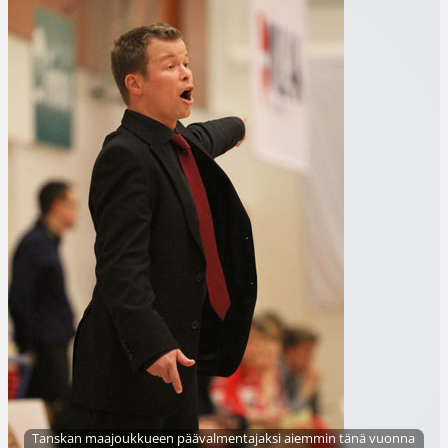
Tanskan maajoukkueen päävalmentajaksi aiemmin tänä vuonna