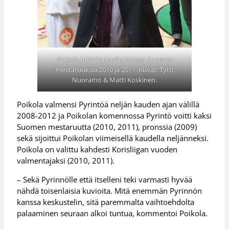
Poikola juhli Pyrinnön kanssa Suomen
mestaruuksia 2010 ja 2011. Kuvat: Tytti
Nuoramo & Matti Koskinen.
Poikola valmensi Pyrintöä neljän kauden ajan välillä
2008-2012 ja Poikolan komennossa Pyrintö voitti kaksi
Suomen mestaruutta (2010, 2011), pronssia (2009)
sekä sijoittui Poikolan viimeisellä kaudella neljänneksi.
Poikola on valittu kahdesti Korisliigan vuoden
valmentajaksi (2010, 2011).
– Sekä Pyrinnölle että itselleni teki varmasti hyvää
nähdä toisenlaisia kuvioita. Mitä enemmän Pyrinnön
kanssa keskustelin, sitä paremmalta vaihtoehdolta
palaaminen seuraan alkoi tuntua, kommentoi Poikola.