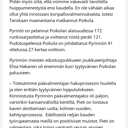
Pidän myös siitä, että voimme vakavasti tavoitella
huippumenestystä ensi kaudella. En ole vähään aikaa
ollut yhtä innoissani koripallovalmennuksesta, totesi
Tanskaan maanantaina matkannut Poikola.
Pyrintö on pelannut Poikolan alaisuudessa 172
runkosarjaottelua ja voittanut niistä peräti 121.
Pudotuspeleissä Poikola on johdattanut Pyrinnön 41
ottelussa 27 kertaa voittoon.
Pyrinnön miesten edustusjoukkueen joukkueenjohtaja
Elisa Hakanen oli enemmän kuin tyytyväinen Poikolan
paluuseen.
– Toteutimme päävalmentajan hakuprosessin huolella
ja olen erittäin tyytyväinen lopputulokseen.
Kiinnostusta Pyrinnön päävalmentajaksi oli paljon,
varsinkin kansainvälisiltä kentiltä. Pieti on loistava
kaveri aloittamaan uutta, kolmen vuoden,
kehitysprosessia. Edellisestä neljän kauden
työrupeamasta meillä on positiiviset muistot. Pieti on
valmentaja, joka toimii varmasti seuran arvojen