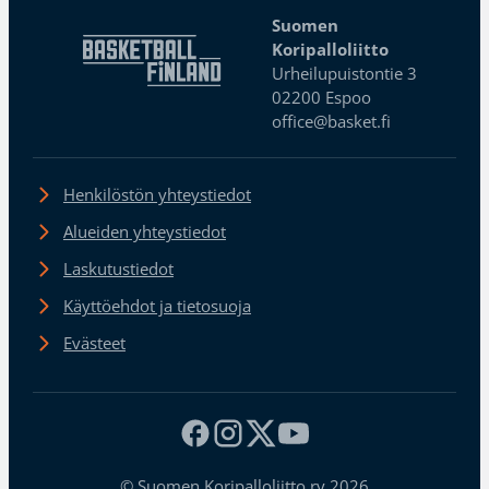
Suomen
Koripalloliitto
Urheilupuistontie 3
02200 Espoo
office@basket.fi
Henkilöstön yhteystiedot
Alueiden yhteystiedot
Laskutustiedot
Käyttöehdot ja tietosuoja
Evästeet
© Suomen Koripalloliitto ry 2026