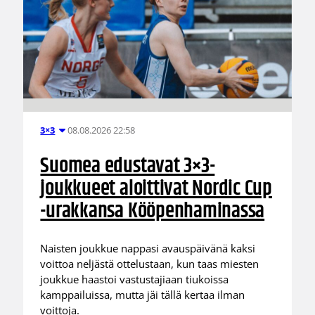
08.08.2026 22:58
3×3
Suomea edustavat 3×3-
joukkueet aloittivat Nordic Cup
-urakkansa Kööpenhaminassa
Naisten joukkue nappasi avauspäivänä kaksi
voittoa neljästä ottelustaan, kun taas miesten
joukkue haastoi vastustajiaan tiukoissa
kamppailuissa, mutta jäi tällä kertaa ilman
voittoja.