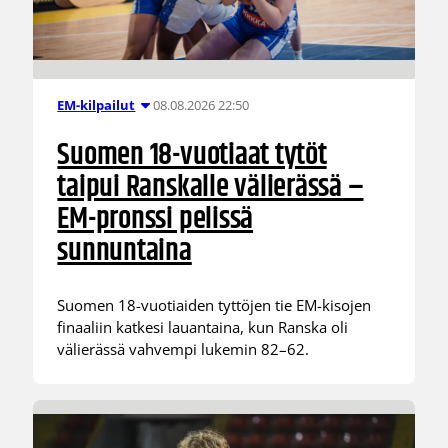
08.08.2026 22:50
EM-kilpailut
Suomen 18-vuotiaat tytöt
taipui Ranskalle välierässä –
EM-pronssi pelissä
sunnuntaina
Suomen 18-vuotiaiden tyttöjen tie EM-kisojen
finaaliin katkesi lauantaina, kun Ranska oli
välierässä vahvempi lukemin 82–62.