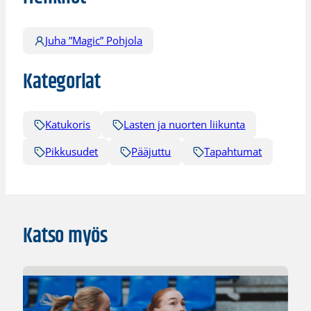
Juha ”Magic” Pohjola
Kategoriat
Katukoris
Lasten ja nuorten liikunta
Pikkusudet
Pääjuttu
Tapahtumat
Katso myös