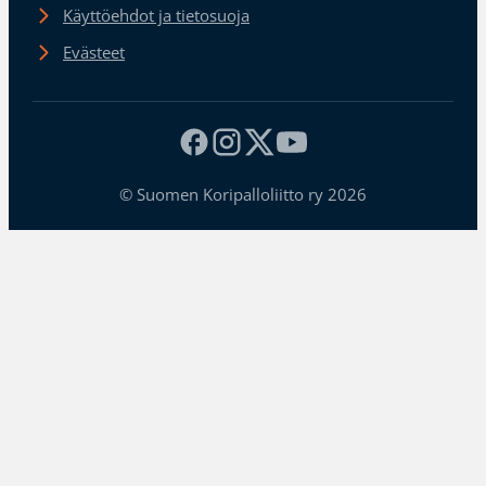
Käyttöehdot ja tietosuoja
Evästeet
© Suomen Koripalloliitto ry 2026