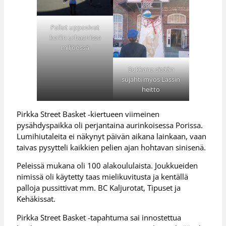
Pallot upposivat
koriin urbaanissa
miljöössä
Sukkana sisään
sujahti myös Lassin
heitto
Pirkka Street Basket -kiertueen viimeinen
pysähdyspaikka oli perjantaina aurinkoisessa Porissa.
Lumihiutaleita ei näkynyt päivän aikana lainkaan, vaan
taivas pysytteli kaikkien pelien ajan hohtavan sinisenä.
Peleissä mukana oli 100 alakoululaista. Joukkueiden
nimissä oli käytetty taas mielikuvitusta ja kentällä
palloja pussittivat mm. BC Kaljurotat, Tipuset ja
Kehäkissat.
Pirkka Street Basket -tapahtuma sai innostettua