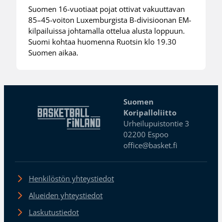
Suomen 16-vuotiaat pojat ottivat vakuuttavan
85–45-voiton Luxemburgista B-divisioonan EM-
kilpailuissa johtamalla ottelua alusta loppuun.
Suomi kohtaa huomenna Ruotsin klo 19.30
Suomen aikaa.
Suomen
Koripalloliitto
Urheilupuistontie 3
02200 Espoo
office@basket.fi
Henkilöstön yhteystiedot
Alueiden yhteystiedot
Laskutustiedot