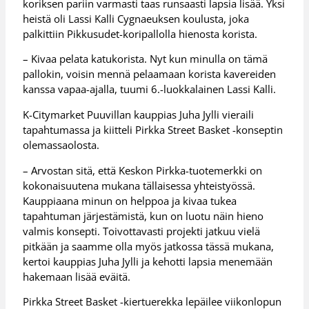
koriksen pariin varmasti taas runsaasti lapsia lisää. Yksi
heistä oli Lassi Kalli Cygnaeuksen koulusta, joka
palkittiin Pikkusudet-koripallolla hienosta korista.
– Kivaa pelata katukorista. Nyt kun minulla on tämä
pallokin, voisin mennä pelaamaan korista kavereiden
kanssa vapaa-ajalla, tuumi 6.-luokkalainen Lassi Kalli.
K-Citymarket Puuvillan kauppias Juha Jylli vieraili
tapahtumassa ja kiitteli Pirkka Street Basket -konseptin
olemassaolosta.
– Arvostan sitä, että Keskon Pirkka-tuotemerkki on
kokonaisuutena mukana tällaisessa yhteistyössä.
Kauppiaana minun on helppoa ja kivaa tukea
tapahtuman järjestämistä, kun on luotu näin hieno
valmis konsepti. Toivottavasti projekti jatkuu vielä
pitkään ja saamme olla myös jatkossa tässä mukana,
kertoi kauppias Juha Jylli ja kehotti lapsia menemään
hakemaan lisää eväitä.
Pirkka Street Basket -kiertuerekka lepäilee viikonlopun