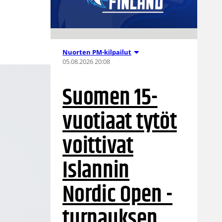
Nuorten PM-kilpailut
05.08.2026 20:08
Suomen 15-
vuotiaat tytöt
voittivat
Islannin
Nordic Open -
turnauksen