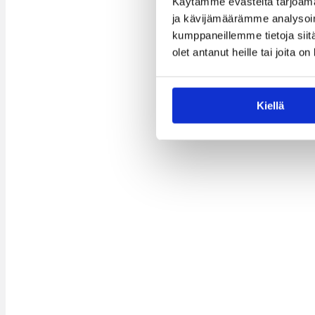
Käytämme evästeitä tarjoama
ja kävijämäärämme analysoim
kumppaneillemme tietoja siitä
olet antanut heille tai joita o
Kiellä