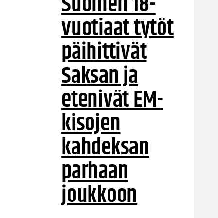
Suomen 18-
vuotiaat tytöt
päihittivät
Saksan ja
etenivät EM-
kisojen
kahdeksan
parhaan
joukkoon