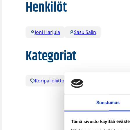
Henkilöt
Joni Harjula
Sasu Salin
Kategoriat
Koripalloliitto
Korisleirit
Lasten 
Suostumus
Tämä sivusto käyttää eväste