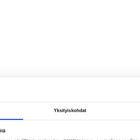
ja nuorten liikunta
Pelaajat
Pääjuttu
Yksityiskohdat
itä