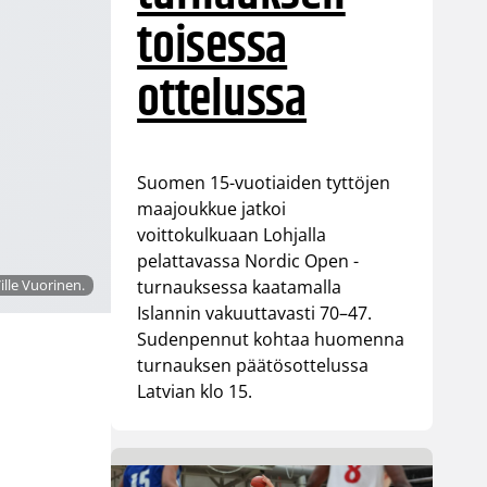
toisessa
ottelussa
Suomen 15-vuotiaiden tyttöjen
maajoukkue jatkoi
voittokulkuaan Lohjalla
pelattavassa Nordic Open -
ille Vuorinen.
turnauksessa kaatamalla
Islannin vakuuttavasti 70–47.
Sudenpennut kohtaa huomenna
turnauksen päätösottelussa
Latvian klo 15.