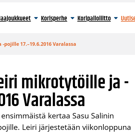
aajoukkueet
Korisperhe
Koripalloliitto
Uutis
a -pojille 17.–19.6.2016 Varalassa
iri mikrotytöille ja -
2016 Varalassa
ä ensimmäistä kertaa Sasu Salinin
-pojille. Leiri järjestetään viikonloppuna