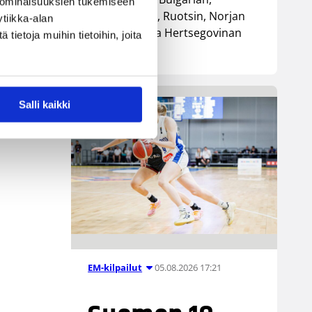
 ominaisuuksien tukemiseen
Luxemburgin, Ruotsin, Norjan
tiikka-alan
sekä Bosnia ja Hertsegovinan
ietoja muihin tietoihin, joita
kanssa.
Salli kaikki
05.08.2026 17:21
EM-kilpailut