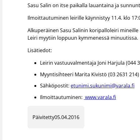
Sasu Salin on itse paikalla lauantaina ja sunnun
Ilmoittautuminen leirille käynnistyy 11.4. klo 17:
Alkuperäinen Sasu Salinin koripalloleiri mineille
Leiri myytiin loppuun kymmenessä minuutissa.
Lisätiedot:
Leirin vastuuvalmentaja Joni Harjula (044 
Myyntisihteeri Marita Kivistö (03 2631 214)
Sähköpostit:
etunimi.sukunimi@varala.fi
Ilmoittautuminen:
www.varala.fi
Päivitetty
05.04.2016