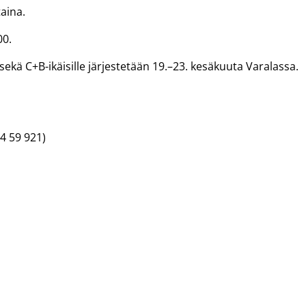
taina.
00.
 sekä C+B-ikäisille järjestetään 19.–23. kesäkuuta Varalassa.
34 59 921)