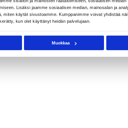
mme sisällön ja mainosten räätälöimiseen, sosiaalisen median
iseen. Lisäksi jaamme sosiaalisen median, mainosalan ja analy
, miten käytät sivustoamme. Kumppanimme voivat yhdistää näitä t
n kerätty, kun olet käyttänyt heidän palvelujaan.
Muokkaa