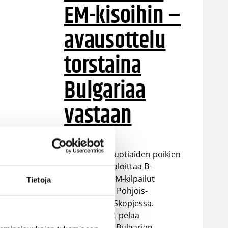
EM-kisoihin –
avausottelu
torstaina
Bulgariaa
vastaan
Suomen 16-vuotiaiden poikien
maajoukkue aloittaa B-
divisioonan EM-kilpailut
Tietoja
torstaina 6.8. Pohjois-
Makedonian Skopjessa.
Sudenpennut pelaa
alkulohkossa Bulgarian,