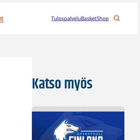
et
Tulospalvelu
BasketShop
Katso myös