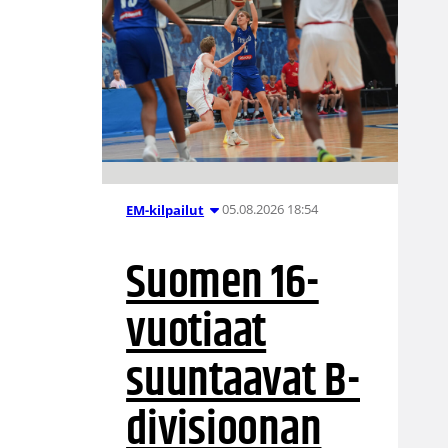
05.08.2026 18:54
EM-kilpailut
Suomen 16-
vuotiaat
suuntaavat B-
divisioonan