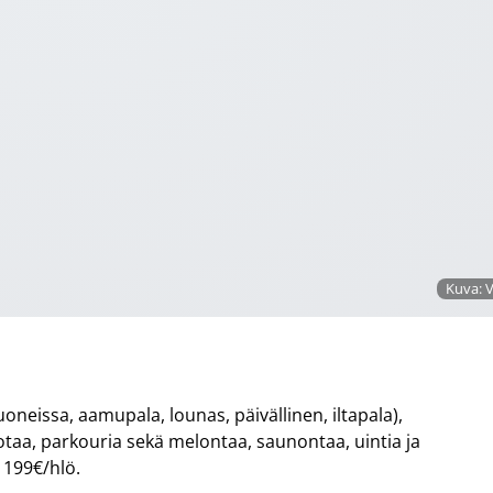
Kuva: V
uoneissa, aamupala, lounas, päivällinen, iltapala),
isotaa, parkouria sekä melontaa, saunontaa, uintia ja
 199€/hlö.