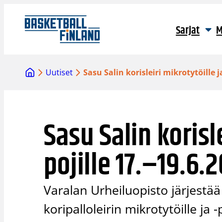
Siirry
sisältöön
Sarjat
M
Uutiset
Sasu Salin korisleiri mikrotytöille j
Sasu Salin korisle
pojille 17.–19.6.
Varalan Urheiluopisto järjestä
koripalloleirin mikrotytöille ja 