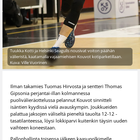
Tuukka Kotti ja Helsinki Seagulls nousivat voiton päähän
välieristä, kaatamalla vajaamiehisen Kouvot kotiparketillaan.
Kuva: Ville Vuorinen
Ilman takamies Tuomas Hirvosta ja sentteri Thomas
Gipsonia perjantai-illan kolmannessa
puolivälieräottelussa pelannut Kouvot sinnitteli
isäntien kyydissä vielä avauskympin. Joukkueiden
palattua jaksojen väliseltä pieneltä tauolta 12-12 -
tasatilanteessa, löysi lokkiparvi kuitenkin täysin uuden
vaihteen koneestaan.
Pallonhallinta toisensa jälkeen kaasupolkimelle