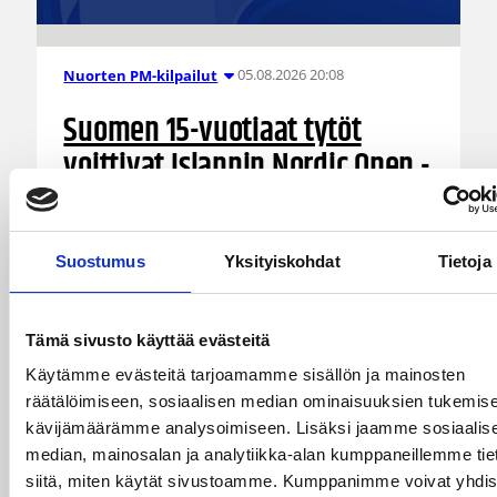
05.08.2026 20:08
Nuorten PM-kilpailut
Suomen 15-vuotiaat tytöt
voittivat Islannin Nordic Open -
turnauksen toisessa ottelussa
Suomen 15-vuotiaiden tyttöjen maajoukkue
Suostumus
Yksityiskohdat
Tietoja
jatkoi voittokulkuaan Lohjalla pelattavassa
Nordic Open -turnauksessa kaatamalla Islannin
vakuuttavasti 70–47. Sudenpennut kohtaa
Tämä sivusto käyttää evästeitä
huomenna turnauksen päätösottelussa Latvian
Käytämme evästeitä tarjoamamme sisällön ja mainosten
klo 15.
räätälöimiseen, sosiaalisen median ominaisuuksien tukemise
kävijämäärämme analysoimiseen. Lisäksi jaamme sosiaalis
median, mainosalan ja analytiikka-alan kumppaneillemme tie
siitä, miten käytät sivustoamme. Kumppanimme voivat yhdis