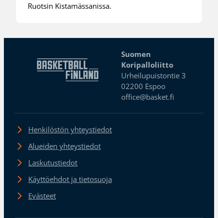
Ruotsin Kistamässanissa.
Suomen
Koripalloliitto
Urheilupuistontie 3
02200 Espoo
office@basket.fi
Henkilöstön yhteystiedot
Alueiden yhteystiedot
Laskutustiedot
Käyttöehdot ja tietosuoja
Evästeet