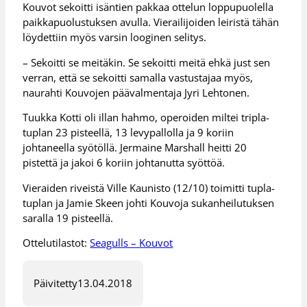
Kouvot sekoitti isäntien pakkaa ottelun loppupuolella
paikkapuolustuksen avulla. Vierailijoiden leiristä tähän
löydettiin myös varsin looginen selitys.
– Sekoitti se meitäkin. Se sekoitti meitä ehkä just sen
verran, että se sekoitti samalla vastustajaa myös,
naurahti Kouvojen päävalmentaja Jyri Lehtonen.
Tuukka Kotti oli illan hahmo, operoiden miltei tripla-
tuplan 23 pisteellä, 13 levypallolla ja 9 koriin
johtaneella syötöllä. Jermaine Marshall heitti 20
pistettä ja jakoi 6 koriin johtanutta syöttöä.
Vieraiden riveistä Ville Kaunisto (12/10) toimitti tupla-
tuplan ja Jamie Skeen johti Kouvoja sukanheilutuksen
saralla 19 pisteellä.
Ottelutilastot:
Seagulls – Kouvot
Päivitetty
13.04.2018