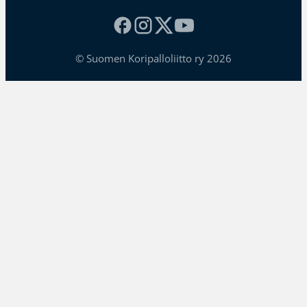
© Suomen Koripalloliitto ry 2026