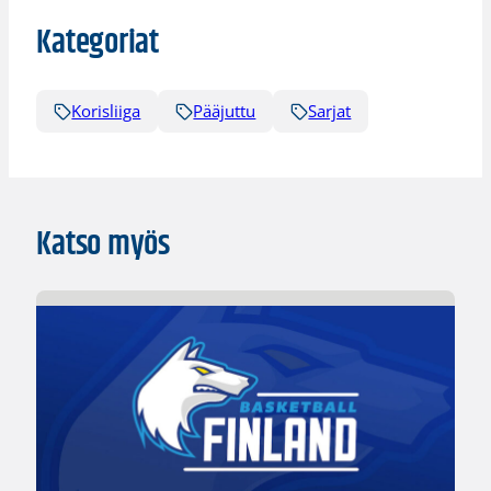
Kategoriat
Korisliiga
Pääjuttu
Sarjat
Katso myös