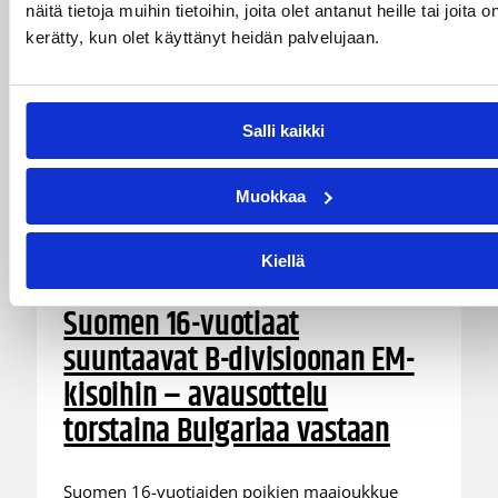
näitä tietoja muihin tietoihin, joita olet antanut heille tai joita o
kerätty, kun olet käyttänyt heidän palvelujaan.
Salli kaikki
Muokkaa
Kiellä
05.08.2026 18:54
EM-kilpailut
Suomen 16-vuotiaat
suuntaavat B-divisioonan EM-
kisoihin – avausottelu
torstaina Bulgariaa vastaan
Suomen 16-vuotiaiden poikien maajoukkue