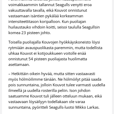
voimakkaammin tallannut Seagulls venytti eroa
vakuuttavalla tavalla, eikä Kouvot onnistunut
vastaamaan isäntien pykälää korkeamman
intensiteettitason koripalloon. Kun puoliajan
huilaustauko vihdoin koitti, seisoi taululla Seagullsin
komea 23 pisteen johto.
Toisella puoliajalla Kouvojen hyökkäyskoneisto löysi
rytmiään avauspuolikasta paremmin, mutta todellista
uhkaa Kouvot ei kotijoukkueen voitolle enää
onnistunut 54 pisteen puoliajasta huolimatta
asettamaan.
– Hetkittäin oikein hyvää, mutta sitten vastaavasti
myös hölmöilimme tänään. Ne hölmöilyt pitää saada
pois sunnuntaina, jolloin Kouvot tulee varmasti uudella
ilmeellä ja uudella rosterilla peliin. Ison johdon
saatuamme Kouvot tuli jälleen otteluun mukaan, eikä
vastaavaan löysäilyyn todellakaan ole varaa
sunnuntaina, pyöritteli Seagulls-luotsi Mikko Larkas.