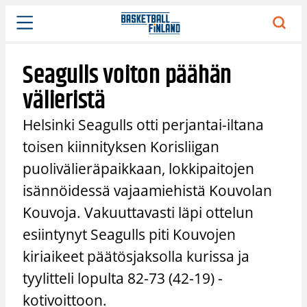
Siirry
sisältöön
Seagulls voiton päähän
välieristä
Helsinki Seagulls otti perjantai-iltana
toisen kiinnityksen Korisliigan
puolivälieräpaikkaan, lokkipaitojen
isännöidessä vajaamiehistä Kouvolan
Kouvoja. Vakuuttavasti läpi ottelun
esiintynyt Seagulls piti Kouvojen
kiriaikeet päätösjaksolla kurissa ja
tyylitteli lopulta 82-73 (42-19) -
kotivoittoon.