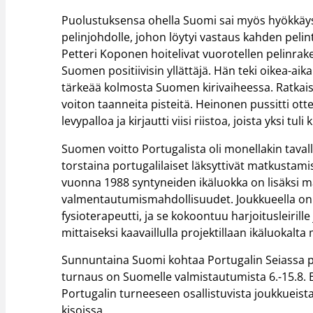
Puolustuksensa ohella Suomi sai myös hyökkäyspe
pelinjohdolle, johon löytyi vastaus kahden peli
Petteri Koponen hoitelivat vuorotellen pelinrake
Suomen positiivisin yllättäjä. Hän teki oikea-aik
tärkeää kolmosta Suomen kirivaiheessa. Ratkais
voiton taanneita pisteitä. Heinonen pussitti ott
levypalloa ja kirjautti viisi riistoa, joista yksi tul
Suomen voitto Portugalista oli monellakin tavall
torstaina portugalilaiset läksyttivät matkustam
vuonna 1988 syntyneiden ikäluokka on lisäksi maa
valmentautumismahdollisuudet. Joukkueella on k
fysioterapeutti, ja se kokoontuu harjoitusleiril
mittaiseksi kaavaillulla projektillaan ikäluokalta
Sunnuntaina Suomi kohtaa Portugalin Seiassa p
turnaus on Suomelle valmistautumista 6.-15.8. Br
Portugalin turneeseen osallistuvista joukkueist
kisoissa.