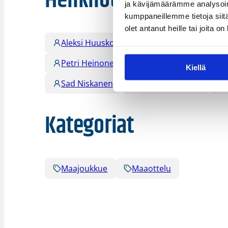
Henkilöt
ja kävijämäärämme analysoim
kumppaneillemme tietoja siitä
olet antanut heille tai joita o
Aleksi Huuskonen
Anselmi Vanjoki
Petri Heinonen
Petrus Heinonen
Kiellä
Sad Niskanen
Tuomas Järvinen
Kategoriat
Maajoukkue
Maaottelu