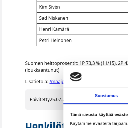
Kim Sivén
Sad Niskanen
Henri Kämärä
Petri Heinonen
Suomen heittoprosentit: 1P 73,3 % (11/15), 2P 43
(loukkaantunut).
Lisätietoja:
/maajoukkueet/poikien_maajoukkuee
Suostumus
Päivitetty
25.07.2004
Tämä sivusto käyttää eväste
Käytämme evästeitä tarjoama