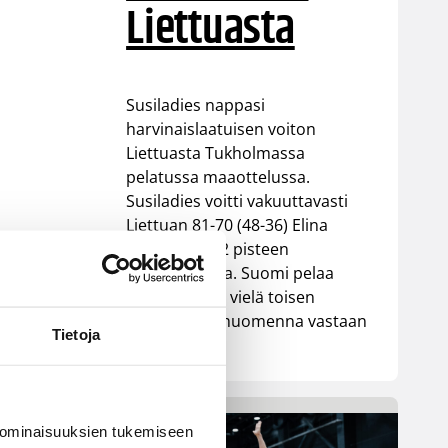
Liettuasta
Susiladies nappasi
harvinaislaatuisen voiton
Liettuasta Tukholmassa
pelatussa maaottelussa.
Susiladies voitti vakuuttavasti
Liettuan 81-70 (48-36) Elina
Aarnisalon 22 pisteen
johdattamana. Suomi pelaa
Tukholmassa vielä toisen
ottelun, kun huomenna vastaan
Tietoja
tulee Ruotsi.
 ominaisuuksien tukemiseen