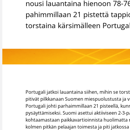
nousi lauantaina hienoon 78-76-
pahimmillaan 21 pistettä tappi
torstaina kärsimälleen Portugal
Portugali jatkoi lauantaina siihen, mihin se tor
pitivät pilkkanaan Suomen miespuolustusta ja ve
Portugali johti parhaimmillaan 21 pisteellä, kun
pysäyttämiseksi. Suomi asettui aktiiviseen 2-3-p
kohtaamastaan paikkavartioinnista huolimatta r
kolmen pitkän pelaajan toimesta ja piti jatkossa