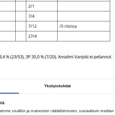
2/1
7/4
7/12
/5 riistoa
27/4
,4 % (23/53), 3P 35,0 % (7/20). Anselmi Vanjoki ei pelannut
t/16-vuotiaat_pojat/
Yksityiskohdat
itä
mme sisällön ja mainosten räätälöimiseen, sosiaalisen median