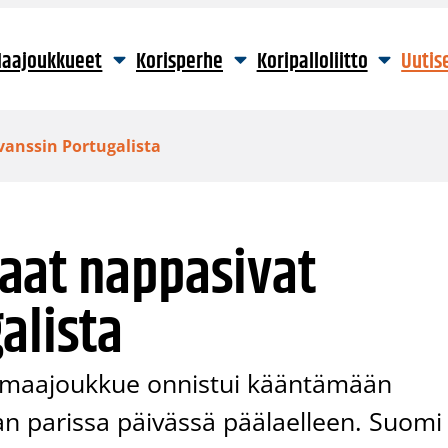
aajoukkueet
Korisperhe
Koripalloliitto
Uutis
vanssin Portugalista
aat nappasivat
alista
 maajoukkue onnistui kääntämään
n parissa päivässä päälaelleen. Suomi