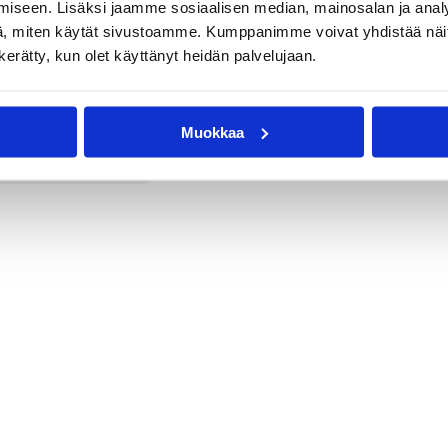
iseen. Lisäksi jaamme sosiaalisen median, mainosalan ja analy
, miten käytät sivustoamme. Kumppanimme voivat yhdistää näitä t
n kerätty, kun olet käyttänyt heidän palvelujaan.
Henri Kämärä
Jere Päivinen
Kim Sivén
Petteri Koponen
Rasmus Roslund
Muokkaa
Tuomas Tenkanen