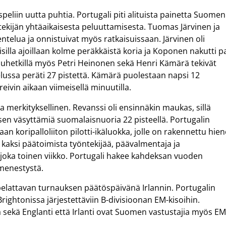
liin uutta puhtia. Portugali piti alituista painetta Suomen
ntekijän yhtäaikaisesta peluuttamisesta. Tuomas Järvinen ja
ntelua ja onnistuivat myös ratkaisuissaan. Järvinen oli
aisilla ajoillaan kolme peräkkäistä koria ja Koponen nakutti p
uhetkillä myös Petri Heinonen sekä Henri Kämärä tekivät
elussa peräti 27 pistettä. Kämärä puolestaan napsi 12
i kreivin aikaan viimeisellä minuutilla.
a merkityksellinen. Revanssi oli ensinnäkin maukas, sillä
isen väsyttämiä suomalaisnuoria 22 pisteellä. Portugalin
n koripalloliiton pilotti-ikäluokka, jolle on rakennettu hien
aksi päätoimista työntekijää, päävalmentaja ja
le joka toinen viikko. Portugali hakee kahdeksan vuoden
 menestystä.
elattavan turnauksen päätöspäivänä Irlannin. Portugalin
ightonissa järjestettäviin B-divisioonan EM-kisoihin.
a sekä Englanti että Irlanti ovat Suomen vastustajia myös EM