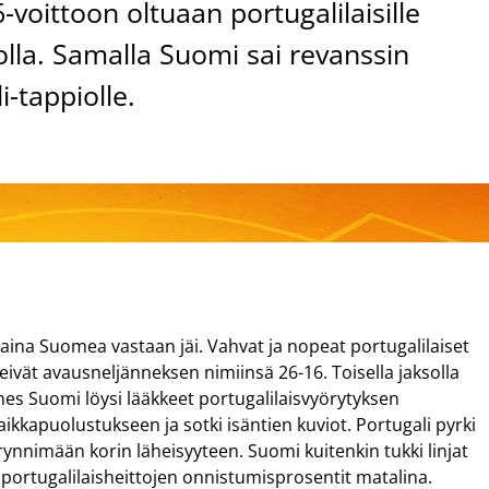
voittoon oltuaan portugalilaisille
olla. Samalla Suomi sai revanssin
i-tappiolle.
staina Suomea vastaan jäi. Vahvat ja nopeat portugalilaiset
ivät avausneljänneksen nimiinsä 26-16. Toisella jaksolla
nes Suomi löysi lääkkeet portugalilaisvyörytyksen
aikkapuolustukseen ja sotki isäntien kuviot. Portugali pyrki
ynnimään korin läheisyyteen. Suomi kuitenkin tukki linjat
 portugalilaisheittojen onnistumisprosentit matalina.