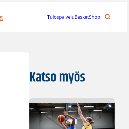
et
Tulospalvelu
BasketShop
Katso myös