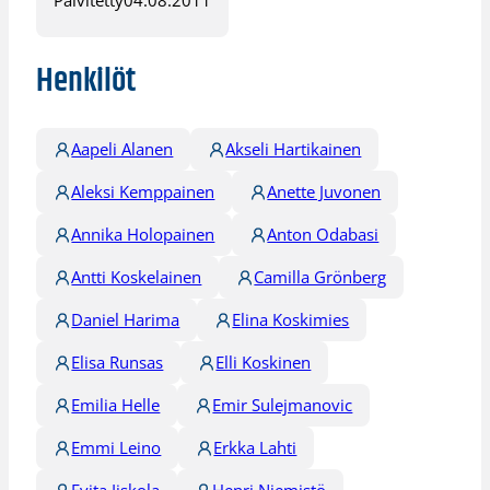
Päivitetty
04.08.2011
Henkilöt
Aapeli Alanen
Akseli Hartikainen
Aleksi Kemppainen
Anette Juvonen
Annika Holopainen
Anton Odabasi
Antti Koskelainen
Camilla Grönberg
Daniel Harima
Elina Koskimies
Elisa Runsas
Elli Koskinen
Emilia Helle
Emir Sulejmanovic
Emmi Leino
Erkka Lahti
Evita Iiskola
Henri Niemistö