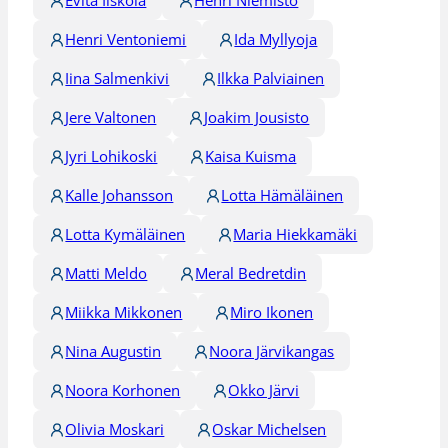
Henri Ventoniemi
Ida Myllyoja
Iina Salmenkivi
Ilkka Palviainen
Jere Valtonen
Joakim Jousisto
Jyri Lohikoski
Kaisa Kuisma
Kalle Johansson
Lotta Hämäläinen
Lotta Kymäläinen
Maria Hiekkamäki
Matti Meldo
Meral Bedretdin
Miikka Mikkonen
Miro Ikonen
Nina Augustin
Noora Järvikangas
Noora Korhonen
Okko Järvi
Olivia Moskari
Oskar Michelsen