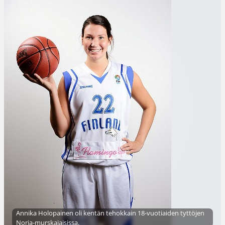
Annika Holopainen oli kentän tehokkain 18-vuotiaiden tyttöjen
Norja-murskajaisissa.