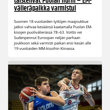
taistelivat Puolan nurin – EM-
välieräpaikka varmistui
Suomen 18-vuotiaiden tyttöjen maajoukkue
jatkoi vahvaa kesäänsä kaatamalla Puolan EM-
kisojen puolivälierässä 78–63. Voitto vei
Sudenpennut Euroopan neljän parhaan
joukkoon sekä varmisti paikan ensi kesän alle
19-vuotiaiden MM-kisoihin Kiinassa.