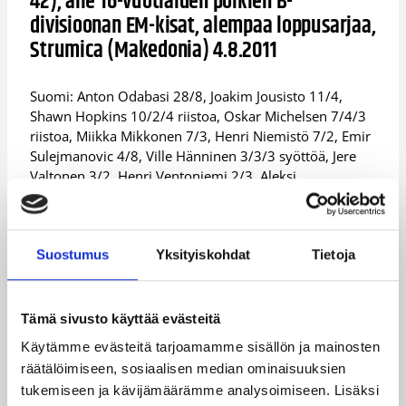
42), alle 16-vuotiaiden poikien B-
divisioonan EM-kisat, alempaa loppusarjaa,
Strumica (Makedonia) 4.8.2011
Suomi: Anton Odabasi 28/8, Joakim Jousisto 11/4,
Shawn Hopkins 10/2/4 riistoa, Oskar Michelsen 7/4/3
riistoa, Miikka Mikkonen 7/3, Henri Niemistö 7/2, Emir
Sulejmanovic 4/8, Ville Hänninen 3/3/3 syöttöä, Jere
Valtonen 3/2, Henri Ventoniemi 2/3, Aleksi
Kemppainen 2/1, Erkka Lahti 1/3.
Georgia: Nugzar Abuladze 15/3/5 syöttöä, Ucha
Gamreklidze 12/10.
Suostumus
Yksityiskohdat
Tietoja
Ottelutilastot
Tämä sivusto käyttää evästeitä
Suomi – Viro 71-66 (22-18, 36-33, 56-52),
Käytämme evästeitä tarjoamamme sisällön ja mainosten
alle 15-vuotiaiden poikien maaottelu,
räätälöimiseen, sosiaalisen median ominaisuuksien
Tampere 4.8.2011
tukemiseen ja kävijämäärämme analysoimiseen. Lisäksi