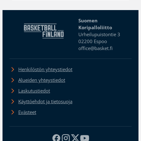
Suomen
Koripalloliitto
Urheilupuistontie 3
02200 Espoo
office@basket.fi
Henkilöstön yhteystiedot
Alueiden yhteystiedot
Laskutustiedot
Käyttöehdot ja tietosuoja
Evästeet