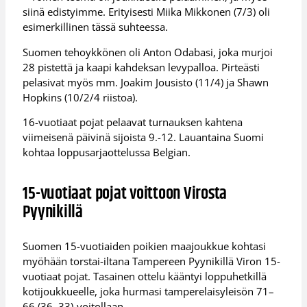
siinä edistyimme. Erityisesti Miika Mikkonen (7/3) oli
esimerkillinen tässä suhteessa.
Suomen tehoykkönen oli Anton Odabasi, joka murjoi
28 pistettä ja kaapi kahdeksan levypalloa. Pirteästi
pelasivat myös mm. Joakim Jousisto (11/4) ja Shawn
Hopkins (10/2/4 riistoa).
16-vuotiaat pojat pelaavat turnauksen kahtena
viimeisenä päivinä sijoista 9.-12. Lauantaina Suomi
kohtaa loppusarjaottelussa Belgian.
15-vuotiaat pojat voittoon Virosta
Pyynikillä
Suomen 15-vuotiaiden poikien maajoukkue kohtasi
myöhään torstai-iltana Tampereen Pyynikillä Viron 15-
vuotiaat pojat. Tasainen ottelu kääntyi loppuhetkillä
kotijoukkueelle, joka hurmasi tamperelaisyleisön 71–
66 (36–33)-voitollaan.