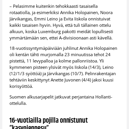
– Pelasimme kuitenkin tehokkaasti tasaisella
rotaatiolla, ja esimerkiksi Annika Holopainen, Noora
Järvikangas, Emmi Leino ja Evita Iiskola onnistuivat
kaikki tasaisen hyvin. Hyvä, että tuli tällainen ottelu
alkuun, koska Luxemburg pakotti meidät lopullisesti
ymmärtämään sen, ettei A-divisioonaan asti kävellä.
18-vuotissyntymäpäiviään juhlinut Annika Holopainen
oli kentän tähti murjomalla 23 minuutissa tehot 24
pistettä, 11 levypalloa ja kolme pallonriistoa. Yli
kymmenen pisteen ylsivät myös Iiskola (14/3), Leino
(12/1/3 syöttöä) ja Järvikangas (10/7). Pelinrakentajan
tehtäviin keskittynyt Anette Juvonen (4/4) jakoi kuusi
korisyöttöä.
Suomen alkusarjapelit jatkuvat perjantaina Hollanti-
ottelulla.
16-vuotiailla pojilla onnistunut
”kasvojenpesu”