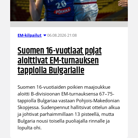
06.08.2026 21:08
EM-kilpailut
Suomen 16-vuotiaat pojat
aloittivat EM-turnauksen
tappiolla Bulgarialle
Suomen 16-vuotiaiden poikien maajoukkue
aloitti B-divisioonan EM-turnauksensa 67–75-
tappiolla Bulgariaa vastaan Pohjois-Makedonian
Skopjessa. Sudenpennut hallitsivat ottelun alkua
ja johtivat parhaimmillaan 13 pisteellä, mutta
Bulgaria nousi toisella puoliajalla rinnalle ja
lopulta ohi.