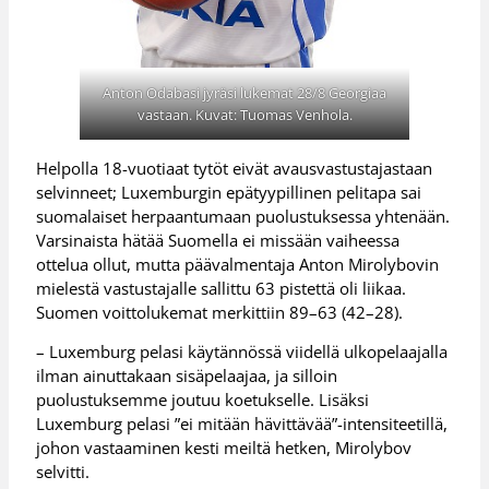
Anton Odabasi jyräsi lukemat 28/8 Georgiaa
vastaan. Kuvat: Tuomas Venhola.
Helpolla 18-vuotiaat tytöt eivät avausvastustajastaan
selvinneet; Luxemburgin epätyypillinen pelitapa sai
suomalaiset herpaantumaan puolustuksessa yhtenään.
Varsinaista hätää Suomella ei missään vaiheessa
ottelua ollut, mutta päävalmentaja Anton Mirolybovin
mielestä vastustajalle sallittu 63 pistettä oli liikaa.
Suomen voittolukemat merkittiin 89–63 (42–28).
– Luxemburg pelasi käytännössä viidellä ulkopelaajalla
ilman ainuttakaan sisäpelaajaa, ja silloin
puolustuksemme joutuu koetukselle. Lisäksi
Luxemburg pelasi ”ei mitään hävittävää”-intensiteetillä,
johon vastaaminen kesti meiltä hetken, Mirolybov
selvitti.