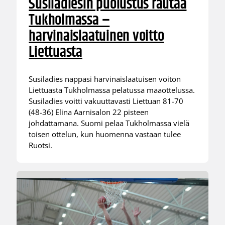
Susiladiesin puolustus rautaa
Tukholmassa –
harvinaislaatuinen voitto
Liettuasta
Susiladies nappasi harvinaislaatuisen voiton
Liettuasta Tukholmassa pelatussa maaottelussa.
Susiladies voitti vakuuttavasti Liettuan 81-70
(48-36) Elina Aarnisalon 22 pisteen
johdattamana. Suomi pelaa Tukholmassa vielä
toisen ottelun, kun huomenna vastaan tulee
Ruotsi.