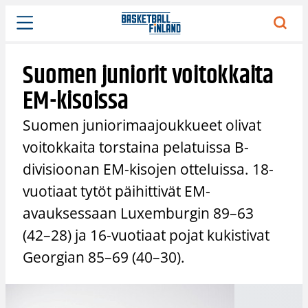
Siirry
sisältöön
Suomen juniorit voitokkaita
EM-kisoissa
Suomen juniorimaajoukkueet olivat
voitokkaita torstaina pelatuissa B-
divisioonan EM-kisojen otteluissa. 18-
vuotiaat tytöt päihittivät EM-
avauksessaan Luxemburgin 89–63
(42–28) ja 16-vuotiaat pojat kukistivat
Georgian 85–69 (40–30).