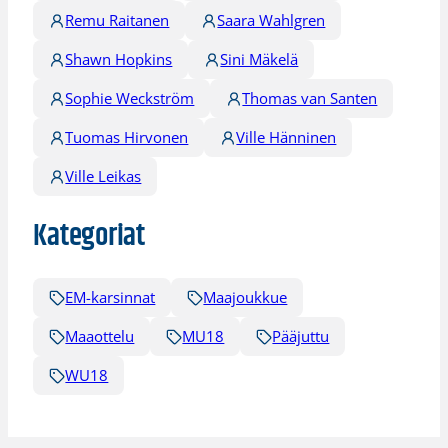
Remu Raitanen
Saara Wahlgren
Shawn Hopkins
Sini Mäkelä
Sophie Weckström
Thomas van Santen
Tuomas Hirvonen
Ville Hänninen
Ville Leikas
Kategoriat
EM-karsinnat
Maajoukkue
Maaottelu
MU18
Pääjuttu
WU18