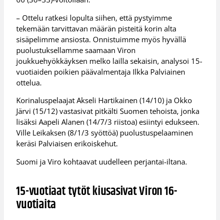
– Ottelu ratkesi lopulta siihen, että pystyimme
tekemään tarvittavan määrän pisteitä korin alta
sisäpelimme ansiosta. Onnistuimme myös hyvällä
puolustuksellamme saamaan Viron
joukkuehyökkäyksen melko lailla sekaisin, analysoi 15-
vuotiaiden poikien päävalmentaja Ilkka Palviainen
ottelua.
Korinaluspelaajat Akseli Hartikainen (14/10) ja Okko
Järvi (15/12) vastasivat pitkälti Suomen tehoista, jonka
lisäksi Aapeli Alanen (14/7/3 riistoa) esiintyi edukseen.
Ville Leikaksen (8/1/3 syöttöä) puolustuspelaaminen
keräsi Palviaisen erikoiskehut.
Suomi ja Viro kohtaavat uudelleen perjantai-iltana.
15-vuotiaat tytöt kiusasivat Viron 16-
vuotiaita