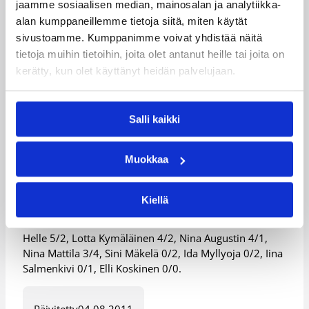
jaamme sosiaalisen median, mainosalan ja analytiikka-
Suomi: Okko Järvi 15/12, Akseli Hartikainen 14/10,
alan kumppaneillemme tietoja siitä, miten käytät
Aapeli Alanen 14/7/3 riistoa, Ville Leikas 8/1/3 syöttöä,
sivustoamme. Kumppanimme voivat yhdistää näitä
Thomas van Santen 7/4, Miro Ikonen 4/1, Kalle
tietoja muihin tietoihin, joita olet antanut heille tai joita on
Johansson 3/2, Matti Meldo 3/1, Daniel Harima 3/1,
kerätty, kun olet käyttänyt heidän palvelujaan.
Tuomas Hirvonen 0/3/7 syöttöä, Juhomatti Henttonen
0/1, Remu Raitanen 0/0.
Salli kaikki
Suomi (15-v. tytöt) – Viro (16-v. tytöt) 50–
53 (16–16, 27–38, 40–46), harjoitusottelu,
Muokkaa
Vantaa 4.8.2011
Kiellä
Suomi: Olivia Moskari 15/2, Maria Hiekkamäki 7/3,
Elina Koskimies 6/10, Lotta Hämäläinen 6/6, Emilia
Helle 5/2, Lotta Kymäläinen 4/2, Nina Augustin 4/1,
Nina Mattila 3/4, Sini Mäkelä 0/2, Ida Myllyoja 0/2, Iina
Salmenkivi 0/1, Elli Koskinen 0/0.