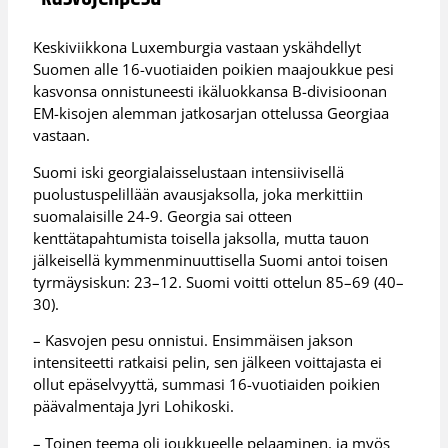
Keskiviikkona Luxemburgia vastaan yskähdellyt
Suomen alle 16-vuotiaiden poikien maajoukkue pesi
kasvonsa onnistuneesti ikäluokkansa B-divisioonan
EM-kisojen alemman jatkosarjan ottelussa Georgiaa
vastaan.
Suomi iski georgialaisselustaan intensiivisellä
puolustuspelillään avausjaksolla, joka merkittiin
suomalaisille 24-9. Georgia sai otteen
kenttätapahtumista toisella jaksolla, mutta tauon
jälkeisellä kymmenminuuttisella Suomi antoi toisen
tyrmäysiskun: 23–12. Suomi voitti ottelun 85–69 (40–
30).
– Kasvojen pesu onnistui. Ensimmäisen jakson
intensiteetti ratkaisi pelin, sen jälkeen voittajasta ei
ollut epäselvyyttä, summasi 16-vuotiaiden poikien
päävalmentaja Jyri Lohikoski.
– Toinen teema oli joukkueelle pelaaminen, ja myös