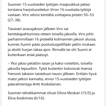
Suomen 15-vuotiaiden tyttöjen maajoukkue pelasi
torstaina harjoitusottelun Viron 16-vuotiaita tyttöjä
vastaan. Viro selvisi kentältä voittajana pistein 50–53
(27–38).
Tasaisen avausjakson jälkeen Viro sai
kenttätapahtumista otteen toisella jaksolla. Viro johti
parhaimmillaan 16 pisteellä kolmannen jakson alussa,
kunnes Suomi pääsi puolustuspelillään peliin mukaan
ja aloitti hurjan takaa-ajon. Rinnalle tai ohi Suomi ei
kuitenkaan enää päässyt.
– Yksi jakso pelattiin tasan ja kaksi voitettiin, toisella
jaksolla lepsuiltiin. Tytöt kuitenkin kokosivat itsensä
hienosti takaisin taisteluun tauon jälkeen. Erittäin hyvä
matsi jatkon kannalta, arvioi 15-vuotiaiden tyttöjen
päävalmentaja Antti Koskelainen.
Suomen tehokkaimmat olivat Olivia Moskari (15/5) ja
Elina Koskimies (6/10).