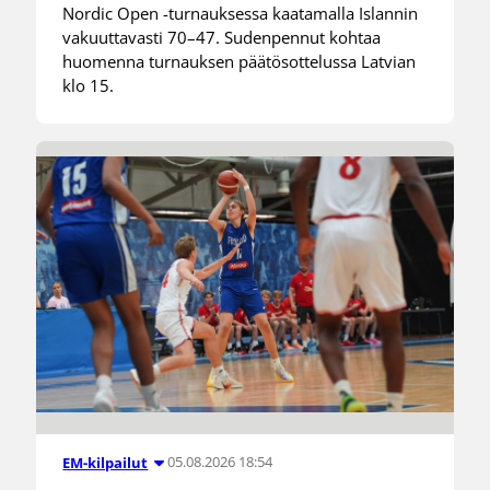
Nordic Open -turnauksessa kaatamalla Islannin
vakuuttavasti 70–47. Sudenpennut kohtaa
huomenna turnauksen päätösottelussa Latvian
klo 15.
05.08.2026 18:54
EM-kilpailut