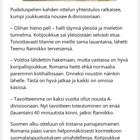
Pudotuspelien kahden ottelun yhteistulos ratkaisee,
kumpi joukkueista nousee A-divisioonaan.
– Olihan hieno peli – halli täynnä yleisöä ja mieletön
tunnelma. Kotijoukkue sai yleisöstään selvästi etua.
Toivottavasti tilanne on meille sama lauantaina, lähetti
Teemu Rannikko terveisensä.
– Voittoa lähdettiin hakemaan, mutta vastassa on hyvä
koripallojoukkue. Romania heitti ehkä normaalia
paremmin kotihallissaan. Onneksi noustiin näinkin
lähelle. Tästä on hyvä jatkaa ja kaikki on omissa
käsissä.
– Tavoitteemme on kaksi vuotta ollut nousta A-
divisioonaan. Nyt tavoitteen toteutuminen on enää
(lauantain) 40 minuutista kiinni, jatkoi Rannikko.
Suomen alku otteluun oli tiistaina painajaismainen.
Romania pääsi varsin helponnäköisesti korintekoon
suomalaispuolustuksen uinahdellessa. Kotijoukkue