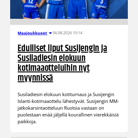
06.08.2026 10:14
Maajoukkueet
Edulliset liput Susijengin ja
Susiladiesin elokuun
kotimaaotteluihin nyt
myynnissä
Susiladiesin elokuun kotiturnaus ja Susijengin
Islanti-kotimaaottelu lähestyvät. Susijengin MM-
jatkokarsintaotteluun Ruotsia vastaan on
puolestaan enää jäljellä kourallinen vierekkäisiä
paikkoja.