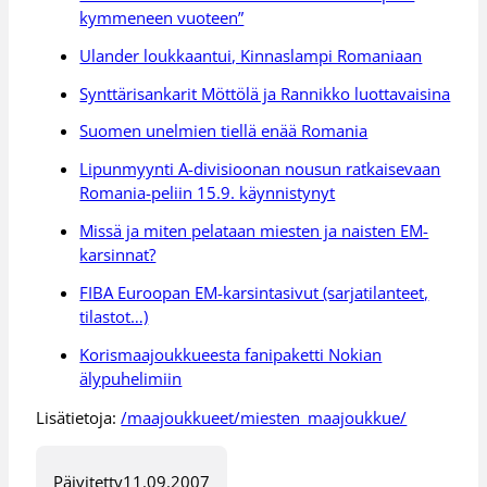
kymmeneen vuoteen”
Ulander loukkaantui, Kinnaslampi Romaniaan
Synttärisankarit Möttölä ja Rannikko luottavaisina
Suomen unelmien tiellä enää Romania
Lipunmyynti A-divisioonan nousun ratkaisevaan
Romania-peliin 15.9. käynnistynyt
Missä ja miten pelataan miesten ja naisten EM-
karsinnat?
FIBA Euroopan EM-karsintasivut (sarjatilanteet,
tilastot…)
Korismaajoukkueesta fanipaketti Nokian
älypuhelimiin
Lisätietoja:
/maajoukkueet/miesten_maajoukkue/
Päivitetty
11.09.2007