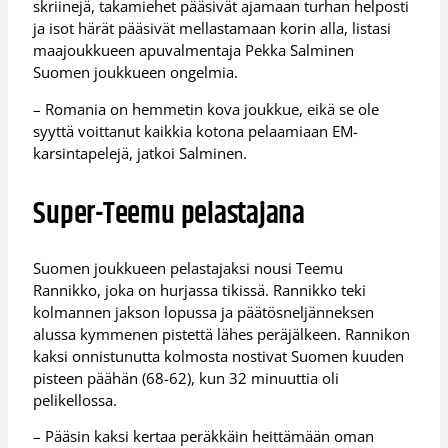
skriinejä, takamiehet pääsivät ajamaan turhan helposti
ja isot härät pääsivät mellastamaan korin alla, listasi
maajoukkueen apuvalmentaja Pekka Salminen
Suomen joukkueen ongelmia.
– Romania on hemmetin kova joukkue, eikä se ole
syyttä voittanut kaikkia kotona pelaamiaan EM-
karsintapelejä, jatkoi Salminen.
Super-Teemu pelastajana
Suomen joukkueen pelastajaksi nousi Teemu
Rannikko, joka on hurjassa tikissä. Rannikko teki
kolmannen jakson lopussa ja päätösneljänneksen
alussa kymmenen pistettä lähes peräjälkeen. Rannikon
kaksi onnistunutta kolmosta nostivat Suomen kuuden
pisteen päähän (68-62), kun 32 minuuttia oli
pelikellossa.
– Pääsin kaksi kertaa peräkkäin heittämään oman