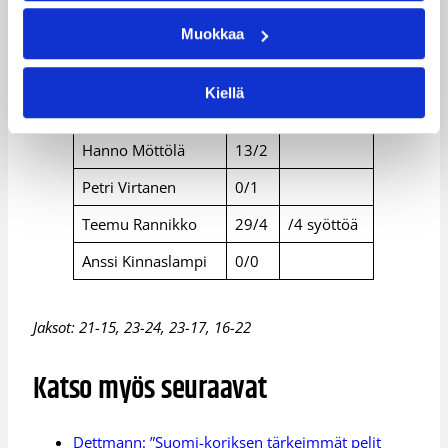
Jukka Matinen
11/8
Muokkaa
Tuukka Kotti
0/5
Petteri Koponen
8/0
Kiellä
Juha Sten
0/0
Hanno Möttölä
13/2
Petri Virtanen
0/1
Teemu Rannikko
29/4
/4 syöttöä
Anssi Kinnaslampi
0/0
Jaksot: 21-15, 23-24, 23-17, 16-22
Katso myös seuraavat
Dettmann: ”Suomi-koriksen tärkeimmät pelit