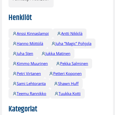
Henkilöt
Anssi Kinnaslampi
Antti Nikkilä
Hanno Möttölä
Juha ”Magic” Pohjola
Juha Sten
Jukka Matinen
Kimmo Muurinen
Pekka Salminen
Petri Virtanen
Petteri Koponen
Sami Lehtoranta
Shawn Huff
Teemu Rannikko
Tuukka Kotti
Kategoriat