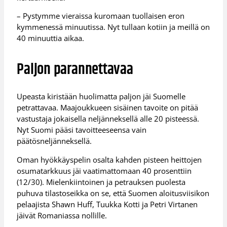
– Pystymme vieraissa kuromaan tuollaisen eron
kymmenessä minuutissa. Nyt tullaan kotiin ja meillä on
40 minuuttia aikaa.
Paljon parannettavaa
Upeasta kiristään huolimatta paljon jäi Suomelle
petrattavaa. Maajoukkueen sisäinen tavoite on pitää
vastustaja jokaisella neljänneksellä alle 20 pisteessä.
Nyt Suomi pääsi tavoitteeseensa vain
päätösneljänneksellä.
Oman hyökkäyspelin osalta kahden pisteen heittojen
osumatarkkuus jäi vaatimattomaan 40 prosenttiin
(12/30). Mielenkiintoinen ja petrauksen puolesta
puhuva tilastoseikka on se, että Suomen aloitusviisikon
pelaajista Shawn Huff, Tuukka Kotti ja Petri Virtanen
jäivät Romaniassa nollille.