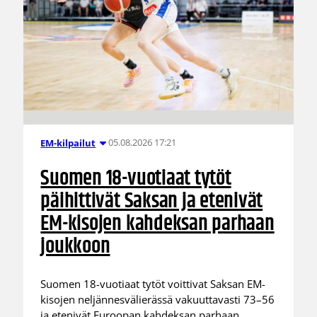
05.08.2026 17:21
EM-kilpailut
Suomen 18-vuotiaat tytöt
päihittivät Saksan ja etenivät
EM-kisojen kahdeksan parhaan
joukkoon
Suomen 18-vuotiaat tytöt voittivat Saksan EM-
kisojen neljännesvälierässä vakuuttavasti 73–56
ja etenivät Euroopan kahdeksan parhaan