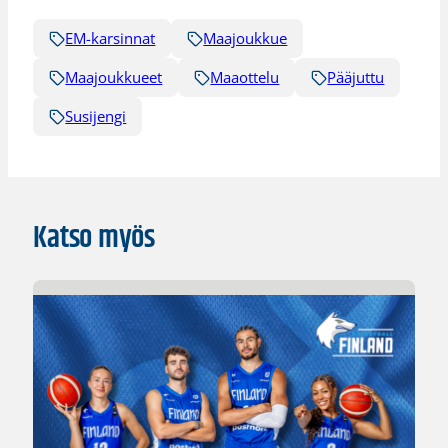
EM-karsinnat
Maajoukkue
Maajoukkueet
Maaottelu
Pääjuttu
Susijengi
Katso myös