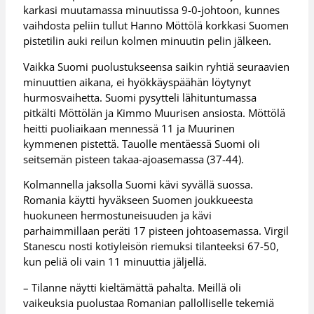
karkasi muutamassa minuutissa 9-0-johtoon, kunnes
vaihdosta peliin tullut Hanno Möttölä korkkasi Suomen
pistetilin auki reilun kolmen minuutin pelin jälkeen.
Vaikka Suomi puolustukseensa saikin ryhtiä seuraavien
minuuttien aikana, ei hyökkäyspäähän löytynyt
hurmosvaihetta. Suomi pysytteli lähituntumassa
pitkälti Möttölän ja Kimmo Muurisen ansiosta. Möttölä
heitti puoliaikaan mennessä 11 ja Muurinen
kymmenen pistettä. Tauolle mentäessä Suomi oli
seitsemän pisteen takaa-ajoasemassa (37-44).
Kolmannella jaksolla Suomi kävi syvällä suossa.
Romania käytti hyväkseen Suomen joukkueesta
huokuneen hermostuneisuuden ja kävi
parhaimmillaan peräti 17 pisteen johtoasemassa. Virgil
Stanescu nosti kotiyleisön riemuksi tilanteeksi 67-50,
kun peliä oli vain 11 minuuttia jäljellä.
– Tilanne näytti kieltämättä pahalta. Meillä oli
vaikeuksia puolustaa Romanian pallolliselle tekemiä