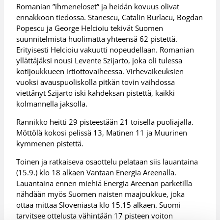
Romanian ”ihmeneloset” ja heidän kovuus olivat
ennakkoon tiedossa. Stanescu, Catalin Burlacu, Bogdan
Popescu ja George Helcioiu tekivät Suomen
suunnitelmista huolimatta yhteensä 62 pistettä.
Erityisesti Helcioiu vakuutti nopeudellaan. Romanian
yllättäjäksi nousi Levente Szijarto, joka oli tulessa
kotijoukkueen irtiottovaiheessa. Virhevaikeuksien
vuoksi avauspuoliskolla pitkän tovin vaihdossa
viettänyt Szijarto iski kahdeksan pistettä, kaikki
kolmannella jaksolla.
Rannikko heitti 29 pisteestään 21 toisella puoliajalla.
Möttölä kokosi pelissä 13, Matinen 11 ja Muurinen
kymmenen pistettä.
Toinen ja ratkaiseva osaottelu pelataan siis lauantaina
(15.9.) klo 18 alkaen Vantaan Energia Areenalla.
Lauantaina ennen miehiä Energia Areenan parketilla
nähdään myös Suomen naisten maajoukkue, joka
ottaa mittaa Sloveniasta klo 15.15 alkaen. Suomi
tarvitsee ottelusta vähintään 17 pisteen voiton