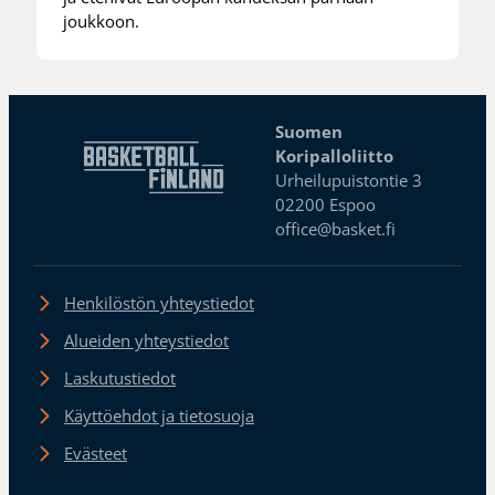
joukkoon.
Suomen
Koripalloliitto
Urheilupuistontie 3
02200 Espoo
office@basket.fi
Henkilöstön yhteystiedot
Alueiden yhteystiedot
Laskutustiedot
Käyttöehdot ja tietosuoja
Evästeet