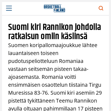
Siirry
sisältöön
Suomi kiri Rannikon johdolla
ratkaisun omiin käsiinsä
Suomen koripallomaajoukkue lähtee
lauantaiseen toiseen
pudotuspeliotteluun Romaniaa
vastaan seitsemän pisteen takaa-
ajoasemasta. Romania voitti
ensimmäisen osaottelun tiistaina Tirgu
Muresissa 83-76. Suomi kiri asemiin 29
pistettä tykittäneen Teemu Rannikon
avulla oltuaan pahimmillaan 17 pisteen