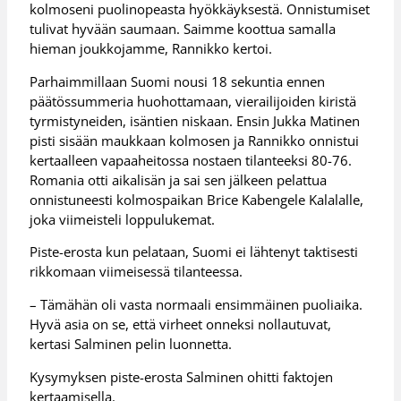
kolmoseni puolinopeasta hyökkäyksestä. Onnistumiset
tulivat hyvään saumaan. Saimme koottua samalla
hieman joukkojamme, Rannikko kertoi.
Parhaimmillaan Suomi nousi 18 sekuntia ennen
päätössummeria huohottamaan, vierailijoiden kiristä
tyrmistyneiden, isäntien niskaan. Ensin Jukka Matinen
pisti sisään maukkaan kolmosen ja Rannikko onnistui
kertaalleen vapaaheitossa nostaen tilanteeksi 80-76.
Romania otti aikalisän ja sai sen jälkeen pelattua
onnistuneesti kolmospaikan Brice Kabengele Kalalalle,
joka viimeisteli loppulukemat.
Piste-erosta kun pelataan, Suomi ei lähtenyt taktisesti
rikkomaan viimeisessä tilanteessa.
– Tämähän oli vasta normaali ensimmäinen puoliaika.
Hyvä asia on se, että virheet onneksi nollautuvat,
kertasi Salminen pelin luonnetta.
Kysymyksen piste-erosta Salminen ohitti faktojen
kertaamisella.