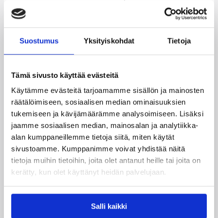
välttääkseen B-divisioonan putoamiskarsinnat.
Lisätietoja lauantain (15.9.) maaotteluiden
ennakkolipunmyynnistä löytyy
tästä
.
Suostumus
Yksityiskohdat
Tietoja
Romania – Suomi 83 – 76 (44-37), miesten
1. pudotuspeli A-divisioonapaikasta, Tirgu
Tämä sivusto käyttää evästeitä
Mures (ROM) 11.9.2007
Käytämme evästeitä tarjoamamme sisällön ja mainosten
räätälöimiseen, sosiaalisen median ominaisuuksien
tukemiseen ja kävijämäärämme analysoimiseen. Lisäksi
Ottelun täydelliset tilastot löytyvät FIBA Euroopan
nettipalvelusta, suora linkki
tässä
.
jaamme sosiaalisen median, mainosalan ja analytiikka-
alan kumppaneillemme tietoja siitä, miten käytät
Antti Nikkilä
5/3
sivustoamme. Kumppanimme voivat yhdistää näitä
tietoja muihin tietoihin, joita olet antanut heille tai joita on
Kimmo Muurinen
10/4
kerätty, kun olet käyttänyt heidän palvelujaan.
Shawn Huff
0/3
Sami Lehtoranta
0/0
Salli kaikki