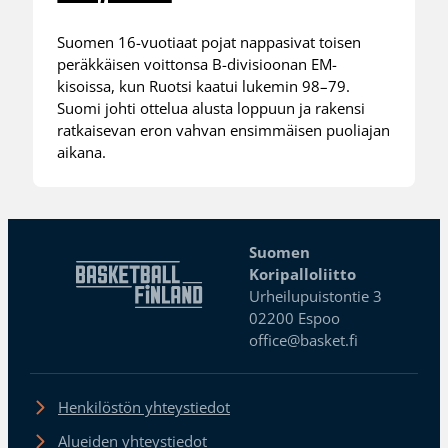
Suomen 16-vuotiaat pojat nappasivat toisen
peräkkäisen voittonsa B-divisioonan EM-
kisoissa, kun Ruotsi kaatui lukemin 98–79.
Suomi johti ottelua alusta loppuun ja rakensi
ratkaisevan eron vahvan ensimmäisen puoliajan
aikana.
Suomen
Koripalloliitto
Urheilupuistontie 3
02200 Espoo
office@basket.fi
Henkilöstön yhteystiedot
Alueiden yhteystiedot