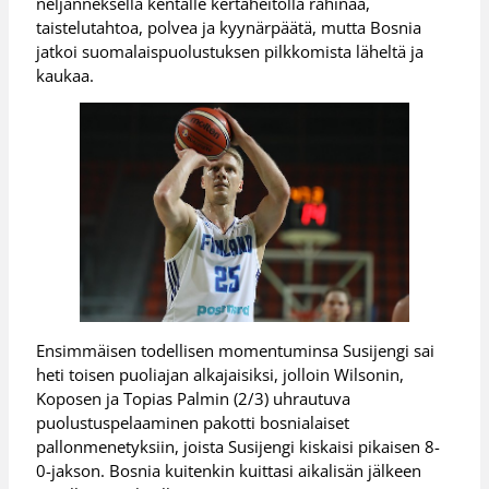
neljänneksellä kentälle kertaheitolla rähinää,
taistelutahtoa, polvea ja kyynärpäätä, mutta Bosnia
jatkoi suomalaispuolustuksen pilkkomista läheltä ja
kaukaa.
Ensimmäisen todellisen momentuminsa Susijengi sai
heti toisen puoliajan alkajaisiksi, jolloin Wilsonin,
Koposen ja Topias Palmin (2/3) uhrautuva
puolustuspelaaminen pakotti bosnialaiset
pallonmenetyksiin, joista Susijengi kiskaisi pikaisen 8-
0-jakson. Bosnia kuitenkin kuittasi aikalisän jälkeen