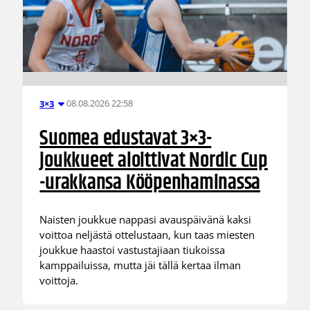
08.08.2026 22:58
3×3
Suomea edustavat 3×3-
joukkueet aloittivat Nordic Cup
-urakkansa Kööpenhaminassa
Naisten joukkue nappasi avauspäivänä kaksi
voittoa neljästä ottelustaan, kun taas miesten
joukkue haastoi vastustajiaan tiukoissa
kamppailuissa, mutta jäi tällä kertaa ilman
voittoja.