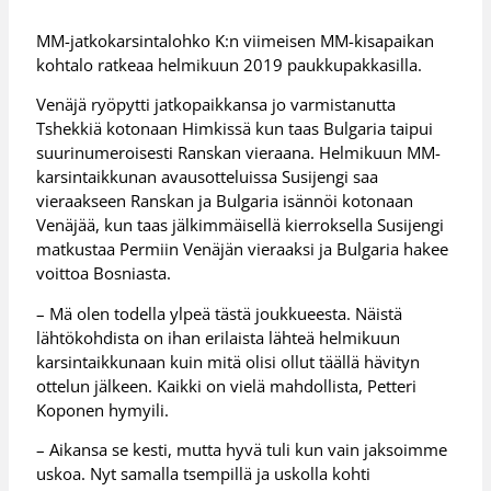
MM-jatkokarsintalohko K:n viimeisen MM-kisapaikan
kohtalo ratkeaa helmikuun 2019 paukkupakkasilla.
Venäjä ryöpytti jatkopaikkansa jo varmistanutta
Tshekkiä kotonaan Himkissä kun taas Bulgaria taipui
suurinumeroisesti Ranskan vieraana. Helmikuun MM-
karsintaikkunan avausotteluissa Susijengi saa
vieraakseen Ranskan ja Bulgaria isännöi kotonaan
Venäjää, kun taas jälkimmäisellä kierroksella Susijengi
matkustaa Permiin Venäjän vieraaksi ja Bulgaria hakee
voittoa Bosniasta.
– Mä olen todella ylpeä tästä joukkueesta. Näistä
lähtökohdista on ihan erilaista lähteä helmikuun
karsintaikkunaan kuin mitä olisi ollut täällä hävityn
ottelun jälkeen. Kaikki on vielä mahdollista, Petteri
Koponen hymyili.
– Aikansa se kesti, mutta hyvä tuli kun vain jaksoimme
uskoa. Nyt samalla tsempillä ja uskolla kohti