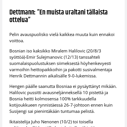
Dettmann: ”En muista uraltani tällaista
ottelua”
Pelin avauspuolisko vielä kaikkea muuta kuin ennakoi
voittoa.
Bosnian iso kaksikko Miralem Halilovic (20/8/3
syöttöä)-Emir Sulejmanovic (12/13) tanssahteli
suomalaispuolustuksen siimeksestä höyhenkevyesti
varmoihin heittopaikkoihin ja pakotti susivalmentaja
Henrik Dettmannin aikalisälle 9-0-lukemissa.
Hengen päälle saanutta Bosniaa ei pysäyttänyt mikään.
Halilovic pussitti avausneljänneksellä 10 pistettä ja
Bosnia heitti kolmosensa 100% tarkkuudella
kotijoukkueen rynnistäessä 26-7-johtoon ennen kuin
Susijengi sai pienintäkään tuntumaa pelistä.
Ikitaistelija Juho Nenonen (10/2) toi toisella