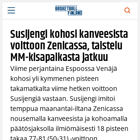
Siirry
sisältöön
Susijengi kohosi kanveesista
voittoon Zenicassa, taistelu
MM-kisapaikasta jatkuu
Viime perjantaina Espoossa Venäjä
kohosi yli kymmenen pisteen
takamatkalta viime hetken voittoon
Susijengiä vastaan. Susijengi imitoi
temppua maanantai-iltana Zenicassa
nousemalla kanveesista ja kohoamalla
päätösjaksolla ilmiömäisesti 18 pisteen
takaa 77-81 (50-31) -voittoon.