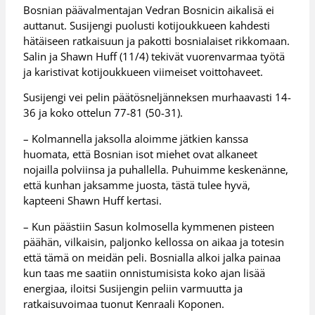
Bosnian päävalmentajan Vedran Bosnicin aikalisä ei
auttanut. Susijengi puolusti kotijoukkueen kahdesti
hätäiseen ratkaisuun ja pakotti bosnialaiset rikkomaan.
Salin ja Shawn Huff (11/4) tekivät vuorenvarmaa työtä
ja karistivat kotijoukkueen viimeiset voittohaveet.
Susijengi vei pelin päätösneljänneksen murhaavasti 14-
36 ja koko ottelun 77-81 (50-31).
– Kolmannella jaksolla aloimme jätkien kanssa
huomata, että Bosnian isot miehet ovat alkaneet
nojailla polviinsa ja puhallella. Puhuimme keskenänne,
että kunhan jaksamme juosta, tästä tulee hyvä,
kapteeni Shawn Huff kertasi.
– Kun päästiin Sasun kolmosella kymmenen pisteen
päähän, vilkaisin, paljonko kellossa on aikaa ja totesin
että tämä on meidän peli. Bosnialla alkoi jalka painaa
kun taas me saatiin onnistumisista koko ajan lisää
energiaa, iloitsi Susijengin peliin varmuutta ja
ratkaisuvoimaa tuonut Kenraali Koponen.