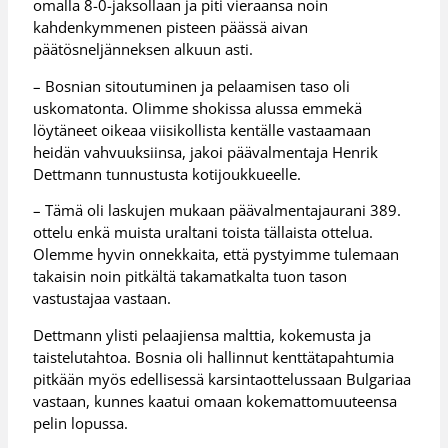
omalla 8-0-jaksollaan ja piti vieraansa noin
kahdenkymmenen pisteen päässä aivan
päätösneljänneksen alkuun asti.
– Bosnian sitoutuminen ja pelaamisen taso oli
uskomatonta. Olimme shokissa alussa emmekä
löytäneet oikeaa viisikollista kentälle vastaamaan
heidän vahvuuksiinsa, jakoi päävalmentaja Henrik
Dettmann tunnustusta kotijoukkueelle.
– Tämä oli laskujen mukaan päävalmentajaurani 389.
ottelu enkä muista uraltani toista tällaista ottelua.
Olemme hyvin onnekkaita, että pystyimme tulemaan
takaisin noin pitkältä takamatkalta tuon tason
vastustajaa vastaan.
Dettmann ylisti pelaajiensa malttia, kokemusta ja
taistelutahtoa. Bosnia oli hallinnut kenttätapahtumia
pitkään myös edellisessä karsintaottelussaan Bulgariaa
vastaan, kunnes kaatui omaan kokemattomuuteensa
pelin lopussa.