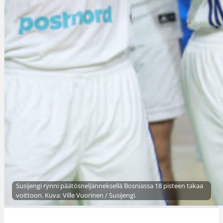
Susijengi rynni päätösneljänneksellä Bosniassa 18 pisteen takaa
voittoon. Kuva: Ville Vuorinen / Susijengi.