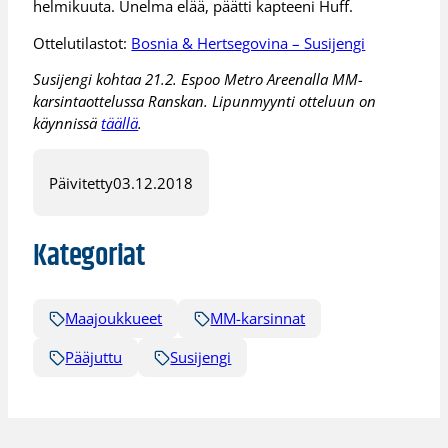
helmikuuta. Unelma elää, päätti kapteeni Huff.
Ottelutilastot:
Bosnia & Hertsegovina – Susijengi
Susijengi kohtaa 21.2. Espoo Metro Areenalla MM-
karsintaottelussa Ranskan. Lipunmyynti otteluun on
käynnissä
täällä
.
Päivitetty
03.12.2018
Kategoriat
Maajoukkueet
MM-karsinnat
Pääjuttu
Susijengi