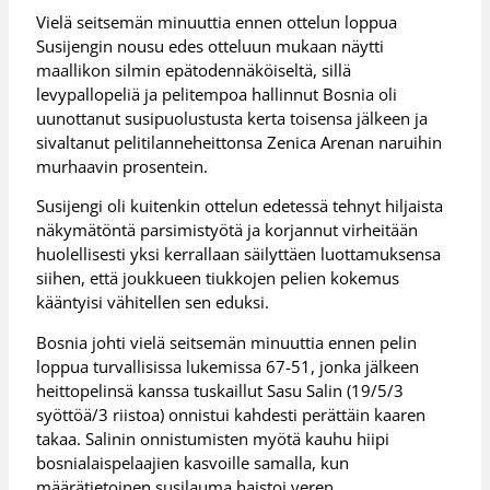
Vielä seitsemän minuuttia ennen ottelun loppua
Susijengin nousu edes otteluun mukaan näytti
maallikon silmin epätodennäköiseltä, sillä
levypallopeliä ja pelitempoa hallinnut Bosnia oli
uunottanut susipuolustusta kerta toisensa jälkeen ja
sivaltanut pelitilanneheittonsa Zenica Arenan naruihin
murhaavin prosentein.
Susijengi oli kuitenkin ottelun edetessä tehnyt hiljaista
näkymätöntä parsimistyötä ja korjannut virheitään
huolellisesti yksi kerrallaan säilyttäen luottamuksensa
siihen, että joukkueen tiukkojen pelien kokemus
kääntyisi vähitellen sen eduksi.
Bosnia johti vielä seitsemän minuuttia ennen pelin
loppua turvallisissa lukemissa 67-51, jonka jälkeen
heittopelinsä kanssa tuskaillut Sasu Salin (19/5/3
syöttöä/3 riistoa) onnistui kahdesti perättäin kaaren
takaa. Salinin onnistumisten myötä kauhu hiipi
bosnialaispelaajien kasvoille samalla, kun
määrätietoinen susilauma haistoi veren.