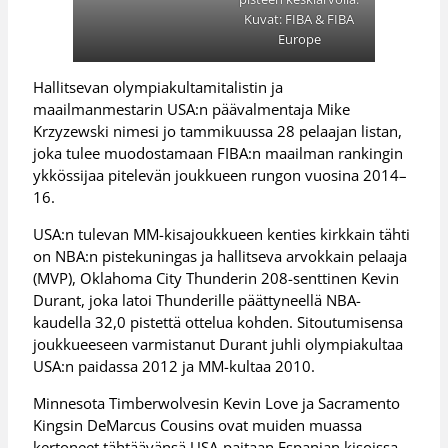
Kuvat: FIBA & FIBA
Europe
Hallitsevan olympiakultamitalistin ja
maailmanmestarin USA:n päävalmentaja Mike
Krzyzewski nimesi jo tammikuussa 28 pelaajan listan,
joka tulee muodostamaan FIBA:n maailman rankingin
ykkössijaa pitelevän joukkueen rungon vuosina 2014–
16.
USA:n tulevan MM-kisajoukkueen kenties kirkkain tähti
on NBA:n pistekuningas ja hallitseva arvokkain pelaaja
(MVP), Oklahoma City Thunderin 208-senttinen Kevin
Durant, joka latoi Thunderille päättyneellä NBA-
kaudella 32,0 pistettä ottelua kohden. Sitoutumisensa
joukkueeseen varmistanut Durant juhli olympiakultaa
USA:n paidassa 2012 ja MM-kultaa 2010.
Minnesota Timberwolvesin Kevin Love ja Sacramento
Kingsin DeMarcus Cousins ovat muiden muassa
kertoneet tähtäävänsä USA-paitaan Espanjan kisoissa,