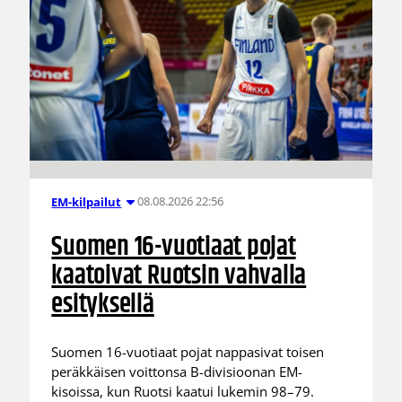
08.08.2026 22:56
EM-kilpailut
Suomen 16-vuotiaat pojat
kaatoivat Ruotsin vahvalla
esityksellä
Suomen 16-vuotiaat pojat nappasivat toisen
peräkkäisen voittonsa B-divisioonan EM-
kisoissa, kun Ruotsi kaatui lukemin 98–79.