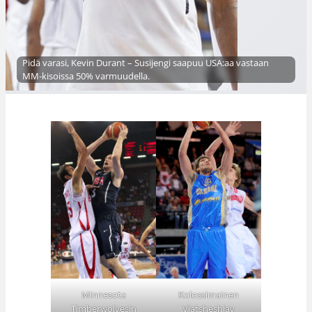
Pidä varasi, Kevin Durant – Susijengi saapuu USA:aa vastaan
MM-kisoissa 50% varmuudella.
Minnesota
Kolossimainen
Timberwolvesin
Vjatsheshlav