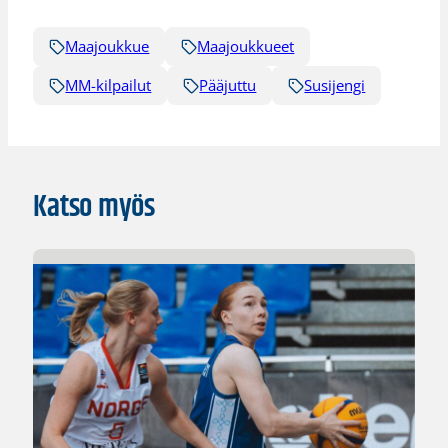
Maajoukkue
Maajoukkueet
MM-kilpailut
Pääjuttu
Susijengi
Katso myös