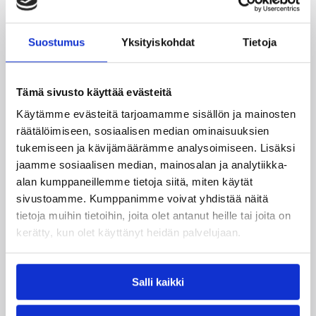
Uusi-Seelanti jahtaa menestystä
huolellisella joukkuepelillä
Suostumus
Yksityiskohdat
Tietoja
Arvokisojen vakiokävijä Uusi-Seelanti tuli Susijengin
päävalmentaja Henrik Dettmannille tutuksi vuoden
2002 MM-kisoissa Indianapolisissa, missä Dettmannin
Tämä sivusto käyttää evästeitä
valmentama Saksa peittosi Uuden-Seelannin
Käytämme evästeitä tarjoamamme sisällön ja mainosten
pronssiottelussa.
räätälöimiseen, sosiaalisen median ominaisuuksien
Viimeiset 12 vuotta Uusi-Seelanti on ilahduttanut
tukemiseen ja kävijämäärämme analysoimiseen. Lisäksi
kansainvälistä koripalloyleisöä huolellisella
jaamme sosiaalisen median, mainosalan ja analytiikka-
joukkuepelaamisellaan, joka kävisi sellaisenaan
alan kumppaneillemme tietoja siitä, miten käytät
klinikkanäytteeksi perusasioiden hallinnasta.
sivustoamme. Kumppanimme voivat yhdistää näitä
tietoja muihin tietoihin, joita olet antanut heille tai joita on
Päävalmentaja Nenad Vucinic on kutsunut jalkeille
kerätty, kun olet käyttänyt heidän palvelujaan.
ryhmän, joka rakentuu Australian pääsarjaa (NBL)
pelaavan New Zealand Breakersin avainmiesten Mika
Vukonan, Tom Abercrombien, Alex Pledgerin ja Corey
Salli kaikki
Websterin ympärille.
Lisämielenkiintoa tasaiseen joukkueeseen tuo