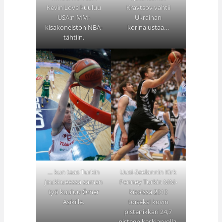
Kevin Love kuuluu
Kravtsov vahtii
USA:n MM-
Ukrainan
kisakoneiston NBA-
korinalustaa…
tähtiin.
… kun taas Turkin
Uusi-Seelannin Kirk
joukkueessa saman
Penney Turkin MM-
työ kuuluu Ömer
kisoissa 2010
Asikille.
toiseksi kovin
pistenikkari 24,7
pisteen keskiarvolla.