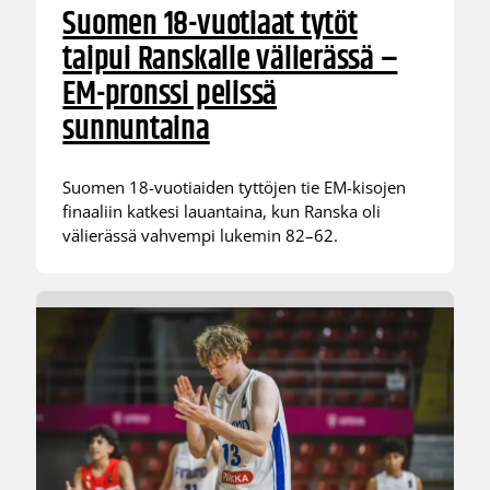
Suomen 18-vuotiaat tytöt
taipui Ranskalle välierässä –
EM-pronssi pelissä
sunnuntaina
Suomen 18-vuotiaiden tyttöjen tie EM-kisojen
finaaliin katkesi lauantaina, kun Ranska oli
välierässä vahvempi lukemin 82–62.