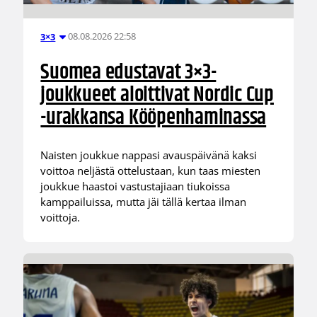
08.08.2026 22:58
3×3
Suomea edustavat 3×3-
joukkueet aloittivat Nordic Cup
-urakkansa Kööpenhaminassa
Naisten joukkue nappasi avauspäivänä kaksi
voittoa neljästä ottelustaan, kun taas miesten
joukkue haastoi vastustajiaan tiukoissa
kamppailuissa, mutta jäi tällä kertaa ilman
voittoja.