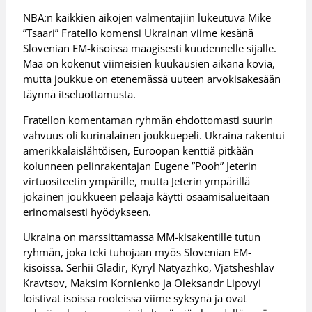
NBA:n kaikkien aikojen valmentajiin lukeutuva Mike
”Tsaari” Fratello komensi Ukrainan viime kesänä
Slovenian EM-kisoissa maagisesti kuudennelle sijalle.
Maa on kokenut viimeisien kuukausien aikana kovia,
mutta joukkue on etenemässä uuteen arvokisakesään
täynnä itseluottamusta.
Fratellon komentaman ryhmän ehdottomasti suurin
vahvuus oli kurinalainen joukkuepeli. Ukraina rakentui
amerikkalaislähtöisen, Euroopan kenttiä pitkään
kolunneen pelinrakentajan Eugene ”Pooh” Jeterin
virtuositeetin ympärille, mutta Jeterin ympärillä
jokainen joukkueen pelaaja käytti osaamisalueitaan
erinomaisesti hyödykseen.
Ukraina on marssittamassa MM-kisakentille tutun
ryhmän, joka teki tuhojaan myös Slovenian EM-
kisoissa. Serhii Gladir, Kyryl Natyazhko, Vjatsheshlav
Kravtsov, Maksim Kornienko ja Oleksandr Lipovyi
loistivat isoissa rooleissa viime syksynä ja ovat