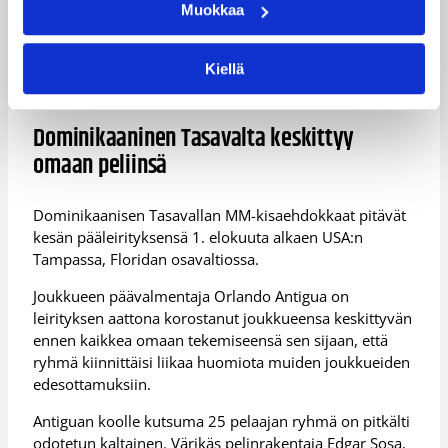
Muokkaa
armoitetun heittäjän ja Hanno Möttölän entisen
seurakaverin Kirk Penneyn paluu maajoukkuetasolle.
NBA:n Oklahoma City Thunderin sentteri Steven Adams
Kiellä
on myös kutsuttu ehdolle MM-kisajoukkueeseen.
Dominikaaninen Tasavalta keskittyy
omaan peliinsä
Dominikaanisen Tasavallan MM-kisaehdokkaat pitävät
kesän pääleirityksensä 1. elokuuta alkaen USA:n
Tampassa, Floridan osavaltiossa.
Joukkueen päävalmentaja Orlando Antigua on
leirityksen aattona korostanut joukkueensa keskittyvän
ennen kaikkea omaan tekemiseensä sen sijaan, että
ryhmä kiinnittäisi liikaa huomiota muiden joukkueiden
edesottamuksiin.
Antiguan koolle kutsuma 25 pelaajan ryhmä on pitkälti
odotetun kaltainen. Värikäs pelinrakentaja Edgar Sosa,