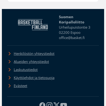
Suomen
Koripalloliitto
Urheilupuistontie 3
02200 Espoo
office@basket.fi
Henkilöstön yhteystiedot
Alueiden yhteystiedot
Laskutustiedot
Käyttöehdot ja tietosuoja
Evästeet