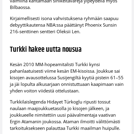
valmiina kantamaan sinikeltavärejä ylpeydellä myös
Bilbaossa.
Kirjaimellisesti isona vahvistuksena ryhmään saapuu
debyyttikautensa NBA:ssa päättänyt Phoenix Sunsin
216-senttinen sentteri Oleksii Len.
Turkki hakee uutta nousua
Kesän 2010 MM-hopeamitalisti Turkki kynsi
pahanlaatuisesti viime kesän EM-kisoissa. Joukkue sai
kisojen avausottelussa Susijengiltä kyytiä pistein 61–55
ja jäi lopulta alkusarjaan onnistuttuaan kaapimaan vain
yhden voiton viidestä ottelustaan.
Turkkilaislegenda Hidayet Türkoglu ripusti tossut
naulaan maajoukkuetasolla jo kisojen jälkeen, ja
joukkueelle nimitettiin uusi päävalmentaja vaativan
Ergin Atamanin joukossa. Ataman ilmoitti välittömästi
tarkoituksekseen palauttaa Turkki maailman huipulle.