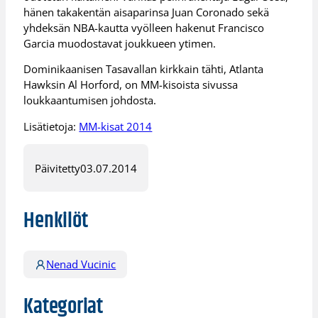
hänen takakentän aisaparinsa Juan Coronado sekä
yhdeksän NBA-kautta vyölleen hakenut Francisco
Garcia muodostavat joukkueen ytimen.
Dominikaanisen Tasavallan kirkkain tähti, Atlanta
Hawksin Al Horford, on MM-kisoista sivussa
loukkaantumisen johdosta.
Lisätietoja:
MM-kisat 2014
Päivitetty
03.07.2014
Henkilöt
Nenad Vucinic
Kategoriat