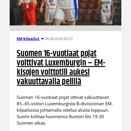
08.08.2026 00:37
EM-kilpailut
Suomen 16-vuotiaat pojat
voittivat Luxemburgin – EM-
kisojen voittotili aukesi
vakuuttavalla pelillä
Suomen 16-vuotiaat pojat ottivat vakuuttavan
85–45-voiton Luxemburgista B-divisioonan EM-
kilpailuissa johtamalla ottelua alusta loppuun.
Suomi kohtaa huomenna Ruotsin klo 19.30
Suomen aikaa.