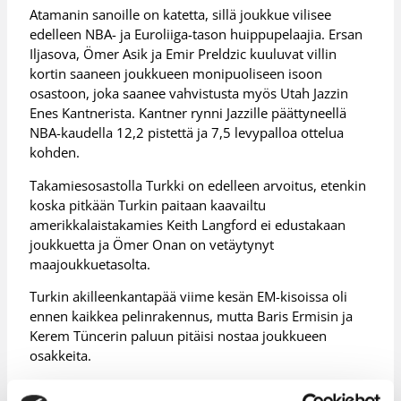
Atamanin sanoille on katetta, sillä joukkue vilisee
edelleen NBA- ja Euroliiga-tason huippupelaajia. Ersan
Iljasova, Ömer Asik ja Emir Preldzic kuuluvat villin
kortin saaneen joukkueen monipuoliseen isoon
osastoon, joka saanee vahvistusta myös Utah Jazzin
Enes Kantnerista. Kantner rynni Jazzille päättyneellä
NBA-kaudella 12,2 pistettä ja 7,5 levypalloa ottelua
kohden.
Takamiesosastolla Turkki on edelleen arvoitus, etenkin
koska pitkään Turkin paitaan kaavailtu
amerikkalaistakamies Keith Langford ei edustakaan
joukkuetta ja Ömer Onan on vetäytynyt
maajoukkuetasolta.
Turkin akilleenkantapää viime kesän EM-kisoissa oli
ennen kaikkea pelinrakennus, mutta Baris Ermisin ja
Kerem Tüncerin paluun pitäisi nostaa joukkueen
osakkeita.