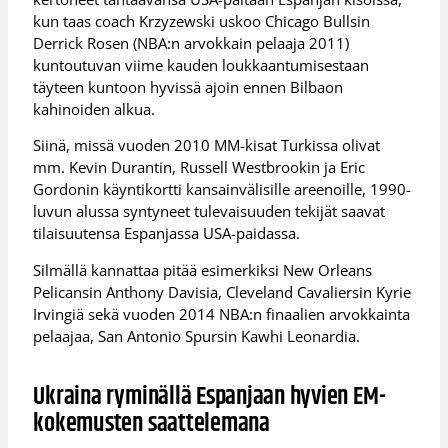
kun taas coach Krzyzewski uskoo Chicago Bullsin
Derrick Rosen (NBA:n arvokkain pelaaja 2011)
kuntoutuvan viime kauden loukkaantumisestaan
täyteen kuntoon hyvissä ajoin ennen Bilbaon
kahinoiden alkua.
Siinä, missä vuoden 2010 MM-kisat Turkissa olivat
mm. Kevin Durantin, Russell Westbrookin ja Eric
Gordonin käyntikortti kansainvälisille areenoille, 1990-
luvun alussa syntyneet tulevaisuuden tekijät saavat
tilaisuutensa Espanjassa USA-paidassa.
Silmällä kannattaa pitää esimerkiksi New Orleans
Pelicansin Anthony Davisia, Cleveland Cavaliersin Kyrie
Irvingiä sekä vuoden 2014 NBA:n finaalien arvokkainta
pelaajaa, San Antonio Spursin Kawhi Leonardia.
Ukraina ryminällä Espanjaan hyvien EM-
kokemusten saattelemana