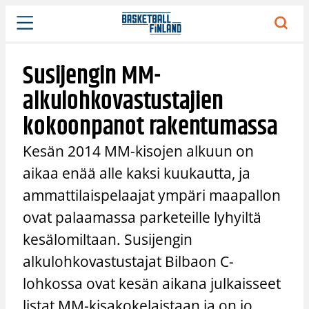
Siirry
sisältöön
Susijengin MM-
alkulohkovastustajien
kokoonpanot rakentumassa
Kesän 2014 MM-kisojen alkuun on
aikaa enää alle kaksi kuukautta, ja
ammattilaispelaajat ympäri maapallon
ovat palaamassa parketeille lyhyiltä
kesälomiltaan. Susijengin
alkulohkovastustajat Bilbaon C-
lohkossa ovat kesän aikana julkaisseet
listat MM-kisakokelaistaan ja on jo