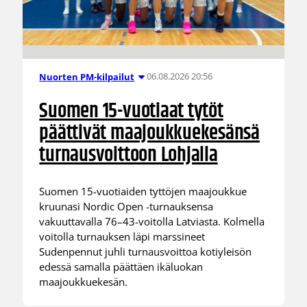
06.08.2026 20:56
Nuorten PM-kilpailut
Suomen 15-vuotiaat tytöt
päättivät maajoukkuekesänsä
turnausvoittoon Lohjalla
Suomen 15-vuotiaiden tyttöjen maajoukkue
kruunasi Nordic Open -turnauksensa
vakuuttavalla 76–43-voitolla Latviasta. Kolmella
voitolla turnauksen läpi marssineet
Sudenpennut juhli turnausvoittoa kotiyleisön
edessä samalla päättäen ikäluokan
maajoukkuekesän.