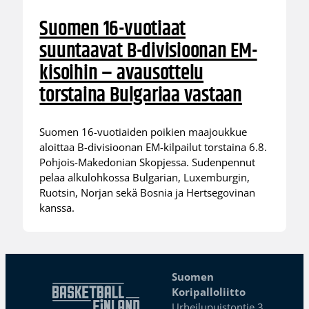
Suomen 16-vuotiaat
suuntaavat B-divisioonan EM-
kisoihin – avausottelu
torstaina Bulgariaa vastaan
Suomen 16-vuotiaiden poikien maajoukkue
aloittaa B-divisioonan EM-kilpailut torstaina 6.8.
Pohjois-Makedonian Skopjessa. Sudenpennut
pelaa alkulohkossa Bulgarian, Luxemburgin,
Ruotsin, Norjan sekä Bosnia ja Hertsegovinan
kanssa.
Suomen
Koripalloliitto
Urheilupuistontie 3