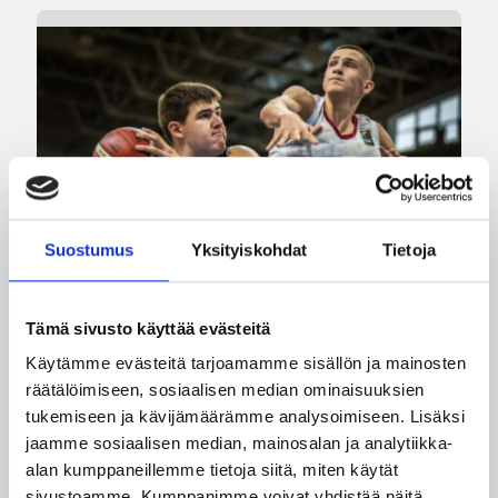
Suostumus
Yksityiskohdat
Tietoja
Tämä sivusto käyttää evästeitä
06.08.2026 21:08
EM-kilpailut
Käytämme evästeitä tarjoamamme sisällön ja mainosten
räätälöimiseen, sosiaalisen median ominaisuuksien
Suomen 16-vuotiaat pojat
tukemiseen ja kävijämäärämme analysoimiseen. Lisäksi
aloittivat EM-turnauksen
jaamme sosiaalisen median, mainosalan ja analytiikka-
alan kumppaneillemme tietoja siitä, miten käytät
tappiolla Bulgarialle
sivustoamme. Kumppanimme voivat yhdistää näitä