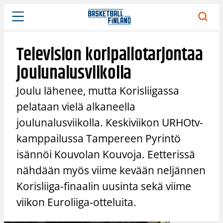
Siirry
sisältöön
Television koripallotarjontaa
joulunalusviikolla
Joulu lähenee, mutta Korisliigassa
pelataan vielä alkaneella
joulunalusviikolla. Keskiviikon URHOtv-
kamppailussa Tampereen Pyrintö
isännöi Kouvolan Kouvoja. Eetterissä
nähdään myös viime kevään neljännen
Korisliiga-finaalin uusinta sekä viime
viikon Euroliiga-otteluita.