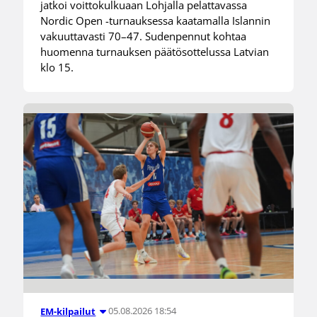
jatkoi voittokulkuaan Lohjalla pelattavassa
Nordic Open -turnauksessa kaatamalla Islannin
vakuuttavasti 70–47. Sudenpennut kohtaa
huomenna turnauksen päätösottelussa Latvian
klo 15.
05.08.2026 18:54
EM-kilpailut