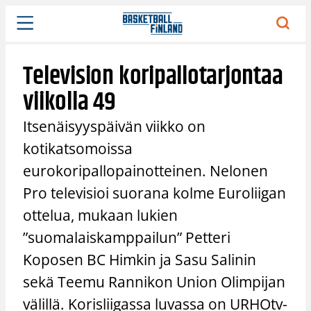
Siirry
sisältöön
Television koripallotarjontaa
viikolla 49
Itsenäisyyspäivän viikko on
kotikatsomoissa
eurokoripallopainotteinen. Nelonen
Pro televisioi suorana kolme Euroliigan
ottelua, mukaan lukien
”suomalaiskamppailun” Petteri
Koposen BC Himkin ja Sasu Salinin
sekä Teemu Rannikon Union Olimpijan
välillä. Korisliigassa luvassa on URHOtv-