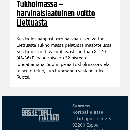
Tukholmassa –
harvinaislaatuinen voitto
Liettuasta
Susiladies nappasi harvinaislaatuisen voiton
Liettuasta Tukholmassa pelatussa maaottelussa.
Susiladies voitti vakuuttavasti Liettuan 81-70
(48-36) Elina Aarnisalon 22 pisteen
johdattamana. Suomi pelaa Tukholmassa vielä
toisen ottelun, kun huomenna vastaan tulee
Ruotsi.
Suomen
Koripalloliitto
Urheilupuistontie 3
02200 Espoo