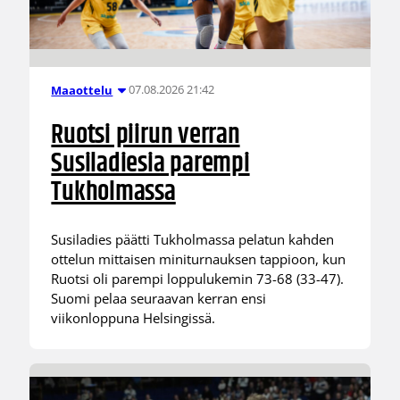
07.08.2026 21:42
Maaottelu
Ruotsi piirun verran
Susiladiesia parempi
Tukholmassa
Susiladies päätti Tukholmassa pelatun kahden
ottelun mittaisen miniturnauksen tappioon, kun
Ruotsi oli parempi loppulukemin 73-68 (33-47).
Suomi pelaa seuraavan kerran ensi
viikonloppuna Helsingissä.