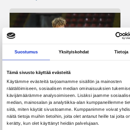
Suostumus
Yksityiskohdat
Tietoja
Tämä sivusto käyttää evästeitä
Käytämme evästeitä tarjoamamme sisällön ja mainosten
räätälöimiseen, sosiaalisen median ominaisuuksien tukemise
kävijämäärämme analysoimiseen. Lisäksi jaamme sosiaalis
08.08.2026 00:37
EM-kilpailut
median, mainosalan ja analytiikka-alan kumppaneillemme tie
siitä, miten käytät sivustoamme. Kumppanimme voivat yhdis
Suomen 16-vuotiaat pojat
näitä tietoja muihin tietoihin, joita olet antanut heille tai joita o
voittivat Luxemburgin – EM-
kerätty, kun olet käyttänyt heidän palvelujaan.