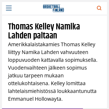
Siirry
sisältöön
Thomas Kelley Namika
Lahden paitaan
Amerikkalaistakamies Thomas Kelley
liittyy Namika Lahden vahvuuteen
loppuvuoden kattavalla sopimuksella.
Vuodenvaihteen jälkeen sopimus
jatkuu tarpeen mukaan
ottelukohtaisena. Kelley lomittaa
lahtelaismiehistössä loukkaantunutta
Emmanuel Hollowayta.