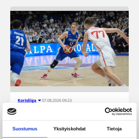
07.08.2026 09:23
Korisliiga
Daniel Dolenc KTP-Basketin
haaviin
Suostumus
Yksityiskohdat
Tietoja