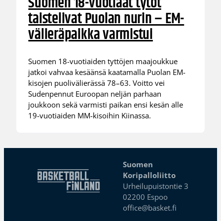
Suomen 18-vuotiaat tytöt
taistelivat Puolan nurin – EM-
välieräpaikka varmistui
Suomen 18-vuotiaiden tyttöjen maajoukkue
jatkoi vahvaa kesäänsä kaatamalla Puolan EM-
kisojen puolivälierässä 78–63. Voitto vei
Sudenpennut Euroopan neljän parhaan
joukkoon sekä varmisti paikan ensi kesän alle
19-vuotiaiden MM-kisoihin Kiinassa.
Suomen
Koripalloliitto
Urheilupuistontie 3
02200 Espoo
office@basket.fi