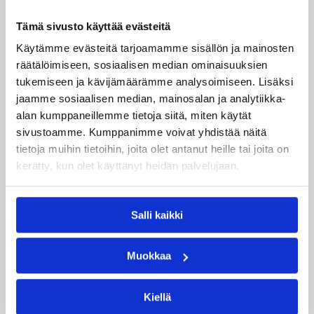
Dolenc on rakentanut pitkän ammattilaisuran
Suomen lisäksi Ranskassa, Itävallassa,
Tämä sivusto käyttää evästeitä
Liettuassa, Romaniassa, Bosniassa ja viimeksi
Käytämme evästeitä tarjoamamme sisällön ja mainosten
Islannissa.
räätälöimiseen, sosiaalisen median ominaisuuksien
tukemiseen ja kävijämäärämme analysoimiseen. Lisäksi
jaamme sosiaalisen median, mainosalan ja analytiikka-
alan kumppaneillemme tietoja siitä, miten käytät
sivustoamme. Kumppanimme voivat yhdistää näitä
tietoja muihin tietoihin, joita olet antanut heille tai joita on
kerätty, kun olet käyttänyt heidän palvelujaan.
Salli kaikki
Muokkaa
Kiellä
06.08.2026 21:44
Maaottelu