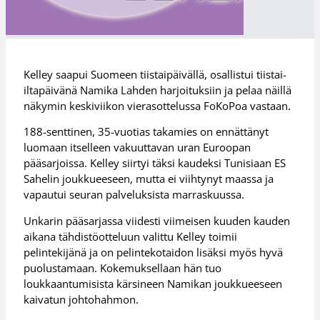
Kelley saapui Suomeen tiistaipäivällä, osallistui tiistai-
iltapäivänä Namika Lahden harjoituksiin ja pelaa näillä
näkymin keskiviikon vierasottelussa FoKoPoa vastaan.
188-senttinen, 35-vuotias takamies on ennättänyt
luomaan itselleen vakuuttavan uran Euroopan
pääsarjoissa. Kelley siirtyi täksi kaudeksi Tunisiaan ES
Sahelin joukkueeseen, mutta ei viihtynyt maassa ja
vapautui seuran palveluksista marraskuussa.
Unkarin pääsarjassa viidesti viimeisen kuuden kauden
aikana tähdistöotteluun valittu Kelley toimii
pelintekijänä ja on pelintekotaidon lisäksi myös hyvä
puolustamaan. Kokemuksellaan hän tuo
loukkaantumisista kärsineen Namikan joukkueeseen
kaivatun johtohahmon.