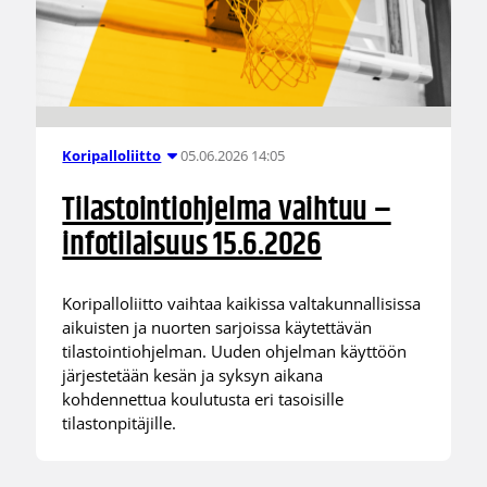
05.06.2026 14:05
Koripalloliitto
Tilastointiohjelma vaihtuu –
infotilaisuus 15.6.2026
Koripalloliitto vaihtaa kaikissa valtakunnallisissa
aikuisten ja nuorten sarjoissa käytettävän
tilastointiohjelman. Uuden ohjelman käyttöön
järjestetään kesän ja syksyn aikana
kohdennettua koulutusta eri tasoisille
tilastonpitäjille.