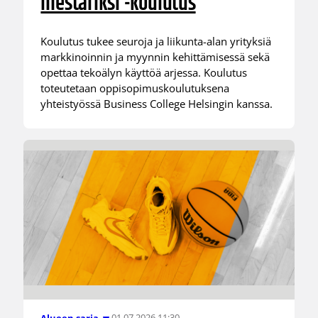
mestariksi -koulutus
Koulutus tukee seuroja ja liikunta-alan yrityksiä
markkinoinnin ja myynnin kehittämisessä sekä
opettaa tekoälyn käyttöä arjessa. Koulutus
toteutetaan oppisopimuskoulutuksena
yhteistyössä Business College Helsingin kanssa.
01.07.2026 11:30
Alueen sarja