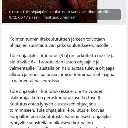
0 tason Tule ohjaajaksi -koulutus on Karkkilan liikuntahallilla
9.12. klo 17 alkaen. Ilmoittaudu mukaan.
Kolmen tunnin iltakoulutuksen jälkeen toivotaan
ohjaajien suuntautuvan jatkokoulutukseen, tasolle I.
Tule ohjaajaksi -koulutus (3 h) on tarkoitettu uusille ja
aloittaville 6–11-vuotiaiden lasten ohjaajille ja
valmentajille. Taustalla on halu auttaa tulevia ohjaajia
alkuun ja innostaa uusia ihmisiä toimimaan ohjaajina
ja valmentajina seuroissa.
Tule ohjaajaksi -koulutuksessa ei ole 15-vuoden
alaikärajaa kuten peruskoulutustasolla (Taso I).
Koulutus antaa lyhyen alustuksen ohjaajana
toimimiseen. Tule ohjaajaksi -koulutus ei korvaa
koripallon peruskoulutusta. Säännöllisesti ohjaajiksi
ryhtyville suositellaan pikaisesti koripallon