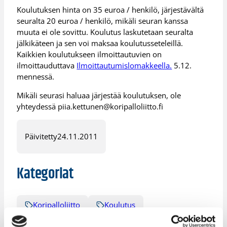
Koulutuksen hinta on 35 euroa / henkilö, järjestävältä
seuralta 20 euroa / henkilö, mikäli seuran kanssa
muuta ei ole sovittu. Koulutus laskutetaan seuralta
jälkikäteen ja sen voi maksaa koulutusseteleillä.
Kaikkien koulutukseen ilmoittautuvien on
ilmoittauduttava
Ilmoittautumislomakkeella.
5.12.
mennessä.
Mikäli seurasi haluaa järjestää koulutuksen, ole
yhteydessä piia.kettunen@koripalloliitto.fi
Päivitetty
24.11.2011
Kategoriat
Koripalloliitto
Koulutus