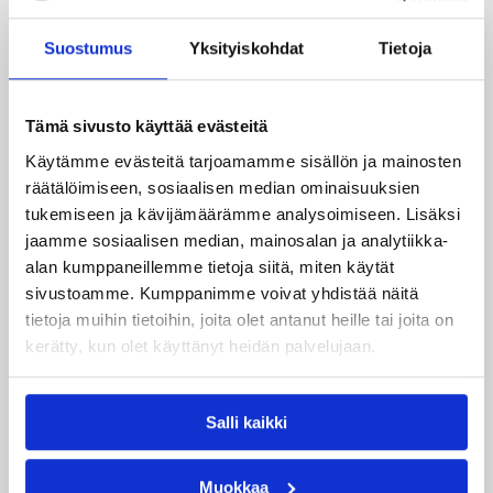
Suostumus
Yksityiskohdat
Tietoja
Katso myös
Tämä sivusto käyttää evästeitä
Käytämme evästeitä tarjoamamme sisällön ja mainosten
räätälöimiseen, sosiaalisen median ominaisuuksien
tukemiseen ja kävijämäärämme analysoimiseen. Lisäksi
jaamme sosiaalisen median, mainosalan ja analytiikka-
alan kumppaneillemme tietoja siitä, miten käytät
sivustoamme. Kumppanimme voivat yhdistää näitä
tietoja muihin tietoihin, joita olet antanut heille tai joita on
kerätty, kun olet käyttänyt heidän palvelujaan.
04.08.2026 12:00
Koripalloliitto
Miljoona koria! -haaste alkaa
Salli kaikki
17.8.
Muokkaa