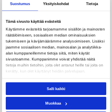
Katso myös
Suostumus
Yksityiskohdat
Tietoja
Tämä sivusto käyttää evästeitä
Käytämme evästeitä tarjoamamme sisällön ja mainosten
räätälöimiseen, sosiaalisen median ominaisuuksien
tukemiseen ja kävijämäärämme analysoimiseen. Lisäksi
jaamme sosiaalisen median, mainosalan ja analytiikka-
alan kumppaneillemme tietoja siitä, miten käytät
sivustoamme. Kumppanimme voivat yhdistää näitä
tietoja muihin tietoihin, joita olet antanut heille tai joita on
04.08.2026 12:00
Koripalloliitto
kerätty, kun olet käyttänyt heidän palvelujaan.
Miljoona koria! -haaste alkaa
17.8.
Salli kaikki
Haaste tarjoaa seuroille valmiin konseptin
Muokkaa
innostaa mukaan uusia pelaajia ja syventää