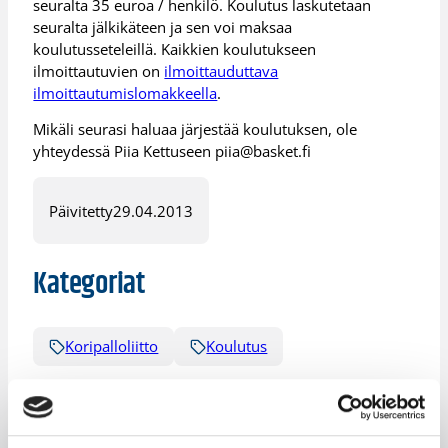
seuralta 35 euroa / henkilö. Koulutus laskutetaan
seuralta jälkikäteen ja sen voi maksaa
koulutusseteleillä. Kaikkien koulutukseen
ilmoittautuvien on
ilmoittauduttava
ilmoittautumislomakkeella
.
Mikäli seurasi haluaa järjestää koulutuksen, ole
yhteydessä Piia Kettuseen piia@basket.fi
Päivitetty
29.04.2013
Kategoriat
Koripalloliitto
Koulutus