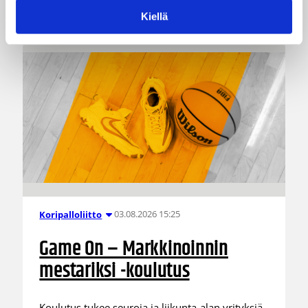
yhteistyötä koulujen kanssa.
Kiellä
03.08.2026 15:25
Koripalloliitto
Game On – Markkinoinnin
mestariksi -koulutus
Koulutus tukee seuroja ja liikunta-alan yrityksiä