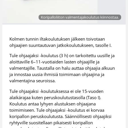
Koripalloliiton valmentajakoulutus kiinnostaa.
Kolmen tunnin iltakoulutuksen jälkeen toivotaan
ohjaajien suuntautuvan jatkokoulutukseen, tasolle I.
Tule ohjaajaksi -koulutus (3 h) on tarkoitettu uusille ja
aloittaville 6–11-vuotiaiden lasten ohjaajille ja
valmentajille. Taustalla on halu auttaa ohjaajia alkuun
ja innostaa uusia ihmisiä toimimaan ohjaajina ja
valmentajina seuroissa.
Tule ohjaajaksi -koulutuksessa ei ole 15-vuoden
alaikärajaa kuten peruskoulutustasolla (Taso I).
Koulutus antaa lyhyen alustuksen ohjaajana
toimimiseen. Tule ohjaajaksi -koulutus ei korvaa
koripallon peruskoulutusta. Säännöllisesti ohjaajiksi
ryhtyville suositellaan pikaisesti koripallon