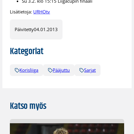
Su 3.2. klo 15:15 Liigacupin finaali
Lisätietoja:
URHOtv
Päivitetty
04.01.2013
Kategoriat
Korisliiga
Pääjuttu
Sarjat
Katso myös