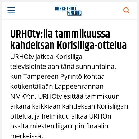
Siirry
sisältöön
URHOtv:lla tammikuussa
kahdeksan Korisliiga-ottelua
URHOtv jatkaa Korisliiga-
televisiointejaan tänä sunnuntaina,
kun Tampereen Pyrintö kohtaa
kotikentällään Lappeenrannan
NMKY:n. URHOtv esittää tammikuun
aikana kaikkiaan kahdeksan Korisliigan
ottelua, ja helmikuu alkaa URHOn
osalta miesten liigacupin finaalin
merkeissä.