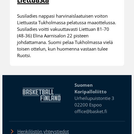
Liettuasta
Susiladies nappasi harvinaislaatuisen voiton
Liettuasta Tukholmassa pelatussa maaottelussa.
Susiladies voitti vakuuttavasti Liettuan 81-70
(48-36) Elina Aarnisalon 22 pisteen
johdattamana. Suomi pelaa Tukholmassa vielä
toisen ottelun, kun huomenna vastaan tulee
Ruotsi.
Suomen
Koripalloliitto
Urheilupuistontie 3
02200 Espoo
office@basket.fi
Henkilöstön yhteystiedot