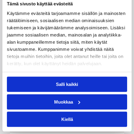
Tämä sivusto käyttää evästeitä
Suomen 16-vuotiaat pojat ottivat vakuuttavan
85–45-voiton Luxemburgista B-divisioonan EM-
Käytämme evästeitä tarjoamamme sisällön ja mainosten
kilpailuissa johtamalla ottelua alusta loppuun.
räätälöimiseen, sosiaalisen median ominaisuuksien
Suomi kohtaa huomenna Ruotsin klo 19.30
tukemiseen ja kävijämäärämme analysoimiseen. Lisäksi
Suomen aikaa.
jaamme sosiaalisen median, mainosalan ja analytiikka-
alan kumppaneillemme tietoja siitä, miten käytät
sivustoamme. Kumppanimme voivat yhdistää näitä
tietoja muihin tietoihin, joita olet antanut heille tai joita on
kerätty, kun olet käyttänyt heidän palvelujaan.
Salli kaikki
Muokkaa
Kiellä