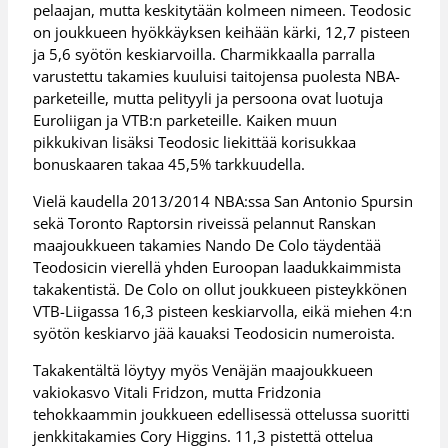
pelaajan, mutta keskitytään kolmeen nimeen. Teodosic
on joukkueen hyökkäyksen keihään kärki, 12,7 pisteen
ja 5,6 syötön keskiarvoilla. Charmikkaalla parralla
varustettu takamies kuuluisi taitojensa puolesta NBA-
parketeille, mutta pelityyli ja persoona ovat luotuja
Euroliigan ja VTB:n parketeille. Kaiken muun
pikkukivan lisäksi Teodosic liekittää korisukkaa
bonuskaaren takaa 45,5% tarkkuudella.
Vielä kaudella 2013/2014 NBA:ssa San Antonio Spursin
sekä Toronto Raptorsin riveissä pelannut Ranskan
maajoukkueen takamies Nando De Colo täydentää
Teodosicin vierellä yhden Euroopan laadukkaimmista
takakentistä. De Colo on ollut joukkueen pisteykkönen
VTB-Liigassa 16,3 pisteen keskiarvolla, eikä miehen 4:n
syötön keskiarvo jää kauaksi Teodosicin numeroista.
Takakentältä löytyy myös Venäjän maajoukkueen
vakiokasvo Vitali Fridzon, mutta Fridzonia
tehokkaammin joukkueen edellisessä ottelussa suoritti
jenkkitakamies Cory Higgins. 11,3 pistettä ottelua