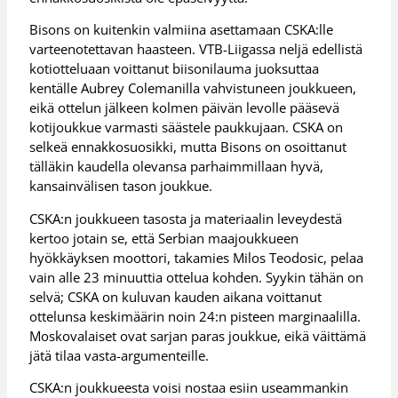
Bisons on kuitenkin valmiina asettamaan CSKA:lle
varteenotettavan haasteen. VTB-Liigassa neljä edellistä
kotiotteluaan voittanut biisonilauma juoksuttaa
kentälle Aubrey Colemanilla vahvistuneen joukkueen,
eikä ottelun jälkeen kolmen päivän levolle pääsevä
kotijoukkue varmasti säästele paukkujaan. CSKA on
selkeä ennakkosuosikki, mutta Bisons on osoittanut
tälläkin kaudella olevansa parhaimmillaan hyvä,
kansainvälisen tason joukkue.
CSKA:n joukkueen tasosta ja materiaalin leveydestä
kertoo jotain se, että Serbian maajoukkueen
hyökkäyksen moottori, takamies Milos Teodosic, pelaa
vain alle 23 minuuttia ottelua kohden. Syykin tähän on
selvä; CSKA on kuluvan kauden aikana voittanut
ottelunsa keskimäärin noin 24:n pisteen marginaalilla.
Moskovalaiset ovat sarjan paras joukkue, eikä väittämä
jätä tilaa vasta-argumenteille.
CSKA:n joukkueesta voisi nostaa esiin useammankin