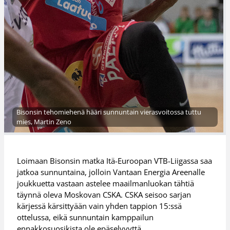
Bisonsin tehomiehenä hääri sunnuntain vierasvoitossa tuttu
mies, Martin Zeno
Loimaan Bisonsin matka Itä-Euroopan VTB-Liigassa saa
jatkoa sunnuntaina, jolloin Vantaan Energia Areenalle
joukkuetta vastaan astelee maailmanluokan tähtiä
täynnä oleva Moskovan CSKA. CSKA seisoo sarjan
kärjessä kärsittyään vain yhden tappion 15:ssä
ottelussa, eikä sunnuntain kamppailun
ennakkosuosikista ole epäselvyyttä.