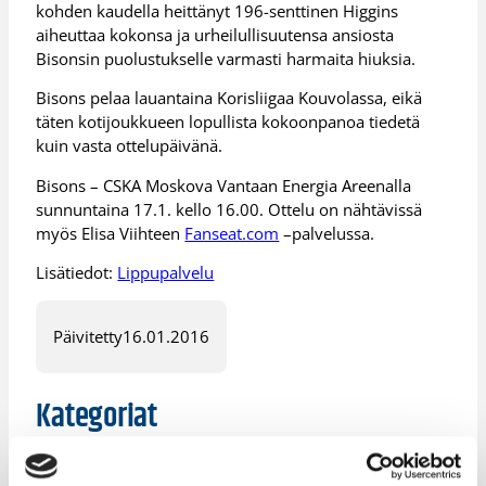
kohden kaudella heittänyt 196-senttinen Higgins
aiheuttaa kokonsa ja urheilullisuutensa ansiosta
Bisonsin puolustukselle varmasti harmaita hiuksia.
Bisons pelaa lauantaina Korisliigaa Kouvolassa, eikä
täten kotijoukkueen lopullista kokoonpanoa tiedetä
kuin vasta ottelupäivänä.
Bisons – CSKA Moskova Vantaan Energia Areenalla
sunnuntaina 17.1. kello 16.00. Ottelu on nähtävissä
myös Elisa Viihteen
Fanseat.com
–palvelussa.
Lisätiedot:
Lippupalvelu
Päivitetty
16.01.2016
Kategoriat
Korisliiga
Pääjuttu
Sarjat