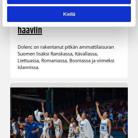
07.08.2026 09:23
Korisliiga
Kiellä
Daniel Dolenc KTP-Basketin
haaviin
Dolenc on rakentanut pitkän ammattilaisuran
Suomen lisäksi Ranskassa, Itävallassa,
Liettuassa, Romaniassa, Bosniassa ja viimeksi
Islannissa.