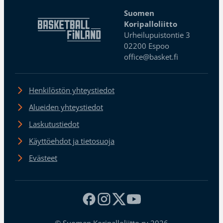
Suomen
Koripalloliitto
Urheilupuistontie 3
02200 Espoo
office@basket.fi
Henkilöstön yhteystiedot
Alueiden yhteystiedot
Laskutustiedot
Käyttöehdot ja tietosuoja
Evästeet