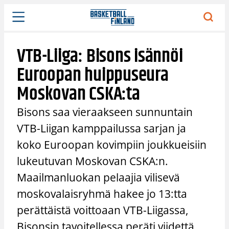
Siirry
sisältöön
VTB-Liiga: Bisons isännöi
Euroopan huippuseura
Moskovan CSKA:ta
Bisons saa vieraakseen sunnuntain
VTB-Liigan kamppailussa sarjan ja
koko Euroopan kovimpiin joukkueisiin
lukeutuvan Moskovan CSKA:n.
Maailmanluokan pelaajia vilisevä
moskovalaisryhmä hakee jo 13:tta
perättäistä voittoaan VTB-Liigassa,
Bisonsin tavoitellessa peräti viidettä