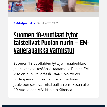
06.08.2026 21:24
EM-kilpailut
Suomen 18-vuotiaat tytöt
taistelivat Puolan nurin – EM-
välieräpaikka varmistui
Suomen 18-vuotiaiden tyttöjen maajoukkue
jatkoi vahvaa kesäänsä kaatamalla Puolan EM-
kisojen puolivälierässä 78–63. Voitto vei
Sudenpennut Euroopan neljän parhaan
joukkoon sekä varmisti paikan ensi kesän alle
19-vuotiaiden MM-kisoihin Kiinassa.