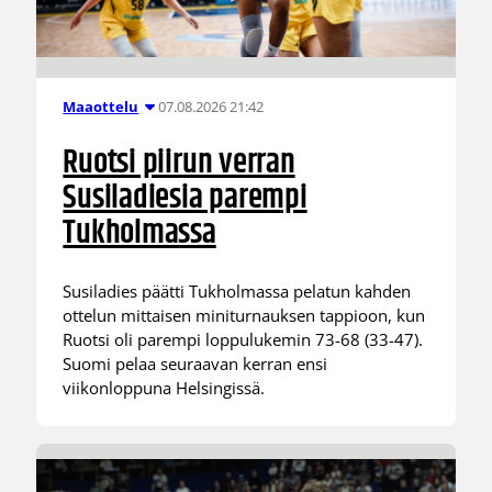
07.08.2026 21:42
Maaottelu
Ruotsi piirun verran
Susiladiesia parempi
Tukholmassa
Susiladies päätti Tukholmassa pelatun kahden
ottelun mittaisen miniturnauksen tappioon, kun
Ruotsi oli parempi loppulukemin 73-68 (33-47).
Suomi pelaa seuraavan kerran ensi
viikonloppuna Helsingissä.