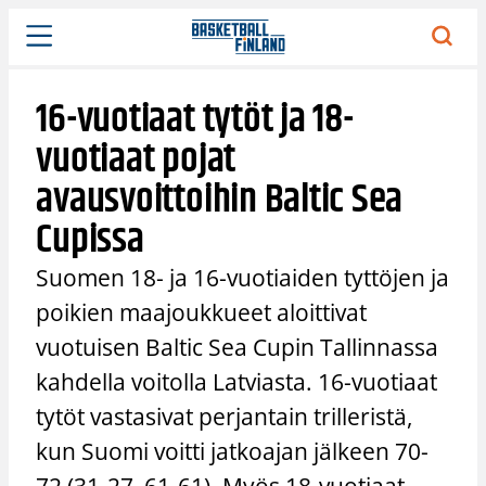
Siirry
sisältöön
16-vuotiaat tytöt ja 18-
vuotiaat pojat
avausvoittoihin Baltic Sea
Cupissa
Suomen 18- ja 16-vuotiaiden tyttöjen ja
poikien maajoukkueet aloittivat
vuotuisen Baltic Sea Cupin Tallinnassa
kahdella voitolla Latviasta. 16-vuotiaat
tytöt vastasivat perjantain trilleristä,
kun Suomi voitti jatkoajan jälkeen 70-
72 (31-27, 61-61). Myös 18-vuotiaat