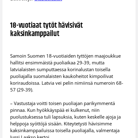
18-vuotiaat tytöt hävisivät
kaksinkamppailut
Samoin Suomen 18-vuotiaiden tyttöjen maajoukkue
hallitsi ensimmäistä puoliaikaa 29-39, mutta
latvialaisten sumputtaessa korinalustan toisella
puoliajalla suomalaisten kaukoheitot kimpoilivat
koriraudoissa. Latvia vei pelin nimiinsä numeroin 68-
57 (29-39).
– Vastustaja voitti toisen puoliajan parikymmentä
pinnaa. Kun hyökkäyspää ei kulkenut, niin
puolustuksessa tuli lapsuksia, kuten keskelle ajoja ja
helppoja syöttöjä sisään. Kiteytetysti hävisimme
kaksinkamppailuissa toisella puoliajalla, valmentaja
Jussi Laakso kertoi.