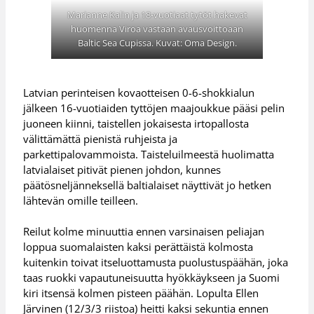
Marianne Kalin ja 18-vuotiaat tytöt hakevat
huomenna Viroa vastaan avausvoittoaan
Baltic Sea Cupissa. Kuvat: Oma Design.
Latvian perinteisen kovaotteisen 0-6-shokkialun
jälkeen 16-vuotiaiden tyttöjen maajoukkue pääsi pelin
juoneen kiinni, taistellen jokaisesta irtopallosta
välittämättä pienistä ruhjeista ja
parkettipalovammoista. Taisteluilmeestä huolimatta
latvialaiset pitivät pienen johdon, kunnes
päätösneljänneksellä baltialaiset näyttivät jo hetken
lähtevän omille teilleen.
Reilut kolme minuuttia ennen varsinaisen peliajan
loppua suomalaisten kaksi perättäistä kolmosta
kuitenkin toivat itseluottamusta puolustuspäähän, joka
taas ruokki vapautuneisuutta hyökkäykseen ja Suomi
kiri itsensä kolmen pisteen päähän. Lopulta Ellen
Järvinen (12/3/3 riistoa) heitti kaksi sekuntia ennen