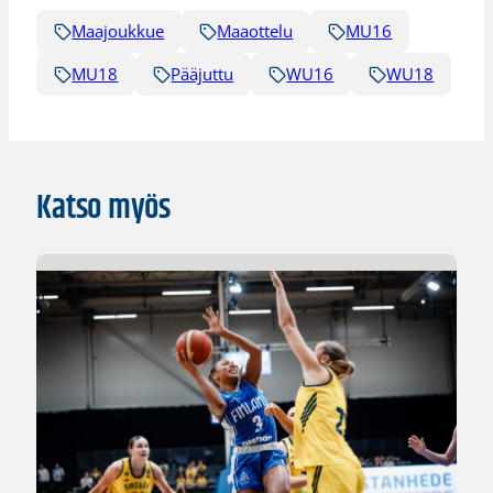
Maajoukkue
Maaottelu
MU16
MU18
Pääjuttu
WU16
WU18
Katso myös