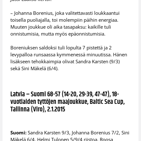
– Johanna Borenius, joka valitettavasti loukkaantui
toisella puoliajalla, toi molempiin päihin energiaa.
Muuten joukkue oli aika tasapaksu: kaikille tuli
onnistumisia, mutta myös epäonnistumisia.
Boreniuksen saldoksi tuli lopulta 7 pistettä ja 2
levypalloa runsaassa kymmenessä minuutissa. Hänen
lisäkseen tehokkaimpia olivat Sandra Karsten (9/3)
sekä Sini Mäkelä (6/4).
Latvia – Suomi 68-57 (14-20, 29-39, 47-47), 18-
vuotiaiden tyttöjen maajoukkue, Baltic Sea Cup,
Tallinna (Viro), 2.1.2015
Suomi:
Sandra Karsten 9/3, Johanna Borenius 7/2, Sini
Mäkelä 6/4, Helmi Tulonen 5/9/4 riistoa, Roosa