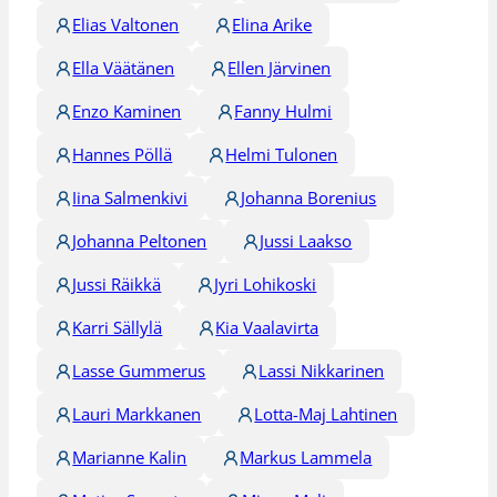
Elias Valtonen
Elina Arike
Ella Väätänen
Ellen Järvinen
Enzo Kaminen
Fanny Hulmi
Hannes Pöllä
Helmi Tulonen
Iina Salmenkivi
Johanna Borenius
Johanna Peltonen
Jussi Laakso
Jussi Räikkä
Jyri Lohikoski
Karri Sällylä
Kia Vaalavirta
Lasse Gummerus
Lassi Nikkarinen
Lauri Markkanen
Lotta-Maj Lahtinen
Marianne Kalin
Markus Lammela