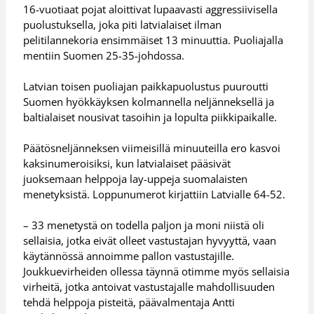
16-vuotiaat pojat aloittivat lupaavasti aggressiivisella
puolustuksella, joka piti latvialaiset ilman
pelitilannekoria ensimmäiset 13 minuuttia. Puoliajalla
mentiin Suomen 25-35-johdossa.
Latvian toisen puoliajan paikkapuolustus puuroutti
Suomen hyökkäyksen kolmannella neljänneksellä ja
baltialaiset nousivat tasoihin ja lopulta piikkipaikalle.
Päätösneljänneksen viimeisillä minuuteilla ero kasvoi
kaksinumeroisiksi, kun latvialaiset pääsivät
juoksemaan helppoja lay-uppeja suomalaisten
menetyksistä. Loppunumerot kirjattiin Latvialle 64-52.
– 33 menetystä on todella paljon ja moni niistä oli
sellaisia, jotka eivät olleet vastustajan hyvyyttä, vaan
käytännössä annoimme pallon vastustajille.
Joukkuevirheiden ollessa täynnä otimme myös sellaisia
virheitä, jotka antoivat vastustajalle mahdollisuuden
tehdä helppoja pisteitä, päävalmentaja Antti