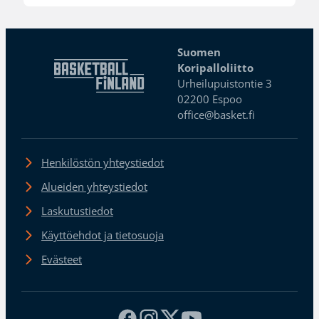
Suomen
Koripalloliitto
Urheilupuistontie 3
02200 Espoo
office@basket.fi
Henkilöstön yhteystiedot
Alueiden yhteystiedot
Laskutustiedot
Käyttöehdot ja tietosuoja
Evästeet