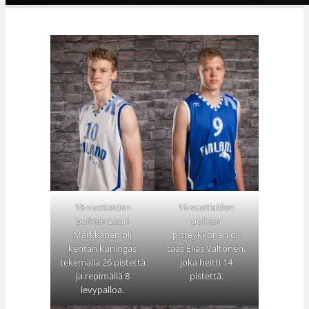
18-vuotiaiden
16-vuotiaiden
poikien Lauri
poikien
Markkanen oli
pisteykkönen oli
kentän kuningas
taas Elias Valtonen,
tekemällä 26 pistettä
joka heitti 14
ja repimällä 8
pistettä.
levypalloa.