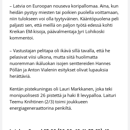
– Latvia on Euroopan nouseva koripallomaa. Aina, kun
heidän pystyy miesten tai poikien puolella voittamaan,
niin tulokseen voi olla tyytyväinen. Kääntöpuolena peli
paljasti sen, että meillä on paljon työtä edessä kohti
Kreikan EM-kisoja, päävalmentaja Jyri Lohikoski
kommentoi.
– Vastustajan pelitapa oli ikävä sillä tavalla, että he
pelasivat viisi ulkona, mutta siitä huolimatta
nuoremman ikäluokan isojen senttereiden Hannes
Pöllän ja Anton Vialenin esitykset olivat lupauksia
herättäviä.
Kentän pistekuningas oli Lauri Markkanen, joka teki
monipuolisesti 26 pistettä ja haki 8 levypalloa. Laituri
Teemu Knihtinen (2/3) toimi joukkueen
energiageneraattorina penkiltä.