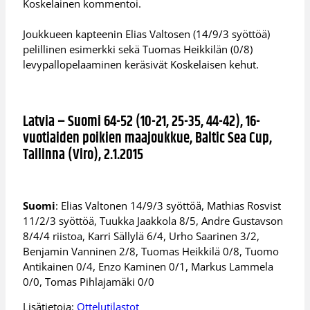
Koskelainen kommentoi.
Joukkueen kapteenin Elias Valtosen (14/9/3 syöttöä)
pelillinen esimerkki sekä Tuomas Heikkilän (0/8)
levypallopelaaminen keräsivät Koskelaisen kehut.
Latvia – Suomi 64-52 (10-21, 25-35, 44-42), 16-
vuotiaiden poikien maajoukkue, Baltic Sea Cup,
Tallinna (Viro), 2.1.2015
Suomi
: Elias Valtonen 14/9/3 syöttöä, Mathias Rosvist
11/2/3 syöttöä, Tuukka Jaakkola 8/5, Andre Gustavson
8/4/4 riistoa, Karri Sällylä 6/4, Urho Saarinen 3/2,
Benjamin Vanninen 2/8, Tuomas Heikkilä 0/8, Tuomo
Antikainen 0/4, Enzo Kaminen 0/1, Markus Lammela
0/0, Tomas Pihlajamäki 0/0
Lisätietoja:
Ottelutilastot