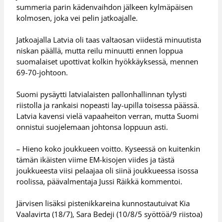
summeria parin kädenvaihdon jälkeen kylmäpäisen
kolmosen, joka vei pelin jatkoajalle.
Jatkoajalla Latvia oli taas valtaosan viidestä minuutista
niskan päällä, mutta reilu minuutti ennen loppua
suomalaiset upottivat kolkin hyökkäyksessä, mennen
69-70-johtoon.
Suomi pysäytti latvialaisten pallonhallinnan tylysti
riistolla ja rankaisi nopeasti lay-upilla toisessa päässä.
Latvia kavensi vielä vapaaheiton verran, mutta Suomi
onnistui suojelemaan johtonsa loppuun asti.
– Hieno koko joukkueen voitto. Kyseessä on kuitenkin
tämän ikäisten viime EM-kisojen viides ja tästä
joukkueesta viisi pelaajaa oli siinä joukkueessa isossa
roolissa, päävalmentaja Jussi Räikkä kommentoi.
Järvisen lisäksi pistenikkareina kunnostautuivat Kia
Vaalavirta (18/7), Sara Bedeji (10/8/5 syöttöä/9 riistoa)