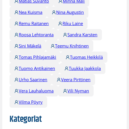
Matias Suvanto
Minna Mali
Nea Kuisma
Nina Augustin
Remu Raitanen
Riku Laine
Roosa Lehtoranta
Sandra Karsten
Sini Mäkelä
Teemu Knihtinen
Tomas Pihlajamäki
Tuomas Heikkilä
Tuomo Antikainen
Tuukka Jaakkola
Urho Saarinen
Veera Pirttinen
Vera Lauhaluoma
Vili Nyman
Vilma Pöyry
Kategoriat