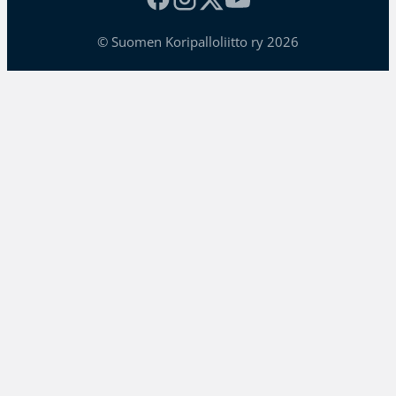
© Suomen Koripalloliitto ry 2026