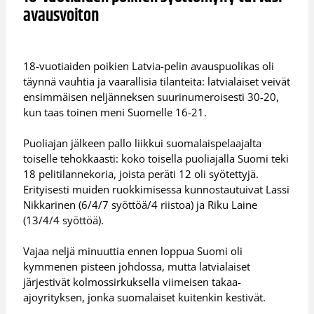
avausvoiton
18-vuotiaiden poikien Latvia-pelin avauspuolikas oli
täynnä vauhtia ja vaarallisia tilanteita: latvialaiset veivät
ensimmäisen neljänneksen suurinumeroisesti 30-20,
kun taas toinen meni Suomelle 16-21.
Puoliajan jälkeen pallo liikkui suomalaispelaajalta
toiselle tehokkaasti: koko toisella puoliajalla Suomi teki
18 pelitilannekoria, joista peräti 12 oli syötettyjä.
Erityisesti muiden ruokkimisessa kunnostautuivat Lassi
Nikkarinen (6/4/7 syöttöä/4 riistoa) ja Riku Laine
(13/4/4 syöttöä).
Vajaa neljä minuuttia ennen loppua Suomi oli
kymmenen pisteen johdossa, mutta latvialaiset
järjestivät kolmossirkuksella viimeisen takaa-
ajoyrityksen, jonka suomalaiset kuitenkin kestivät.