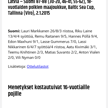
Latvia – Suomi 87-88 (30-20, 46-41, 55-62), 18-
vuotiaiden poikien maajoukkue, Baltic Sea Cup,
Tallinna (Viro), 2.1.2015
Suomi:
Lauri Markkanen 26/8/3 riistoa, Riku Laine
13/4/4 syöttöä, Remu Raitanen 9/5, Hannes Pöllä 9/4,
Edon Maxhuni 9/1, Lasse Gummerus 7/0, Lassi
Nikkarinen 6/4/7 syöttöä/4 riistoa, Aatu Kivimäki 3/1,
Teemu Knihtinen 2/3, Matias Suvanto 2/2, Anton Vialen
2/0, Vili Nyman 0/0
Lisätietoja:
Ottelutilastot
Menetykset kostautuivat 16-vuotiaille
pojille