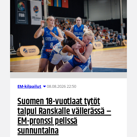
08.08.2026 22:50
EM-kilpailut
Suomen 18-vuotiaat tytöt
taipui Ranskalle välierässä –
EM-pronssi pelissä
sunnuntaina