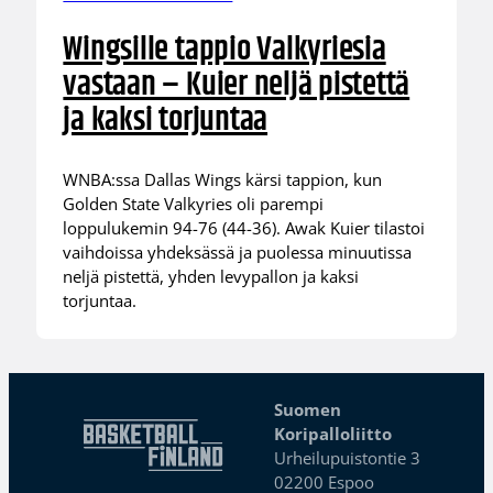
Wingsille tappio Valkyriesia
vastaan – Kuier neljä pistettä
ja kaksi torjuntaa
WNBA:ssa Dallas Wings kärsi tappion, kun
Golden State Valkyries oli parempi
loppulukemin 94-76 (44-36). Awak Kuier tilastoi
vaihdoissa yhdeksässä ja puolessa minuutissa
neljä pistettä, yhden levypallon ja kaksi
torjuntaa.
Suomen
Koripalloliitto
Urheilupuistontie 3
02200 Espoo