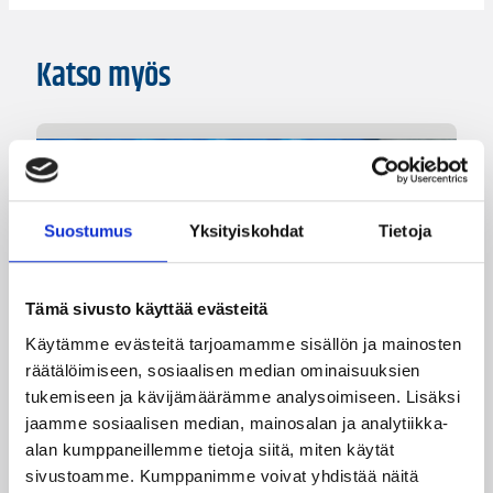
Katso myös
Suostumus
Yksityiskohdat
Tietoja
Tämä sivusto käyttää evästeitä
Käytämme evästeitä tarjoamamme sisällön ja mainosten
räätälöimiseen, sosiaalisen median ominaisuuksien
tukemiseen ja kävijämäärämme analysoimiseen. Lisäksi
08.08.2026 22:58
3×3
jaamme sosiaalisen median, mainosalan ja analytiikka-
Suomea edustavat 3×3-
alan kumppaneillemme tietoja siitä, miten käytät
joukkueet aloittivat Nordic Cup
sivustoamme. Kumppanimme voivat yhdistää näitä