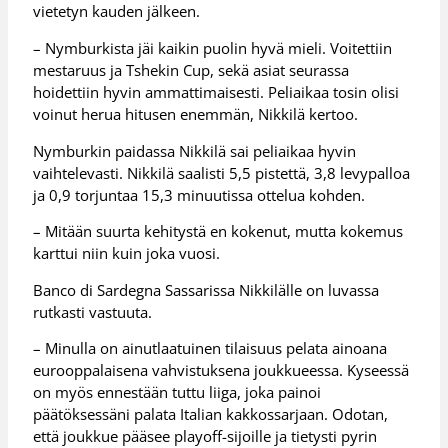
vietetyn kauden jälkeen.
– Nymburkista jäi kaikin puolin hyvä mieli. Voitettiin
mestaruus ja Tshekin Cup, sekä asiat seurassa
hoidettiin hyvin ammattimaisesti. Peliaikaa tosin olisi
voinut herua hitusen enemmän, Nikkilä kertoo.
Nymburkin paidassa Nikkilä sai peliaikaa hyvin
vaihtelevasti. Nikkilä saalisti 5,5 pistettä, 3,8 levypalloa
ja 0,9 torjuntaa 15,3 minuutissa ottelua kohden.
– Mitään suurta kehitystä en kokenut, mutta kokemus
karttui niin kuin joka vuosi.
Banco di Sardegna Sassarissa Nikkilälle on luvassa
rutkasti vastuuta.
– Minulla on ainutlaatuinen tilaisuus pelata ainoana
eurooppalaisena vahvistuksena joukkueessa. Kyseessä
on myös ennestään tuttu liiga, joka painoi
päätöksessäni palata Italian kakkossarjaan. Odotan,
että joukkue pääsee playoff-sijoille ja tietysti pyrin