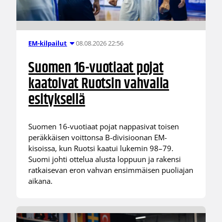
08.08.2026 22:56
EM-kilpailut
Suomen 16-vuotiaat pojat
kaatoivat Ruotsin vahvalla
esityksellä
Suomen 16-vuotiaat pojat nappasivat toisen
peräkkäisen voittonsa B-divisioonan EM-
kisoissa, kun Ruotsi kaatui lukemin 98–79.
Suomi johti ottelua alusta loppuun ja rakensi
ratkaisevan eron vahvan ensimmäisen puoliajan
aikana.